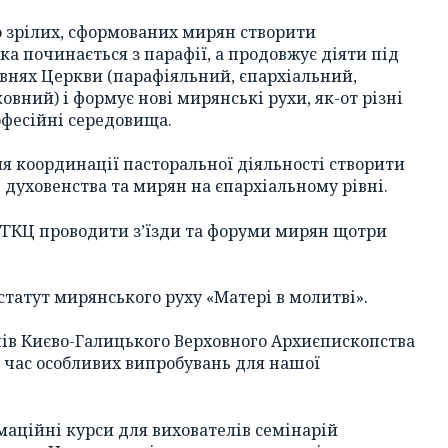
ю зрілих, сформованих мирян створити
а починається з парафії, а продовжує діяти під
івнях Церкви (парафіяльний, єпархіальний,
вний) і формує нові мирянські рухи, як-от різні
рофесійні середовища.
ля координації пасторальної діяльності створити
 духовенства та мирян на єпархіальному рівні.
 УГКЦ проводити з’їзди та форуми мирян щотри
татут мирянського руху «Матері в молитві».
ів Києво-Галицького Верховного Архиєпископства
в час особливих випробувань для нашої
маційні курси для вихователів семінарій