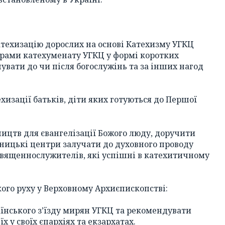
атехизацію дорослих на основі Катехизму УГКЦ
грами катехуменату УГКЦ у формі коротких
увати до чи після богослужінь та за інших нагод
хизації батьків, діти яких готуються до Першої
ництв для євангелізації Божого люду, доручити
ницькі центри залучати до духовного проводу
вященнослужителів, які успішні в катехитичному
ого руху у Верховному Архиєпископстві:
раїнського з’їзду мирян УГКЦ та рекомендувати
 у своїх єпархіях та екзархатах.