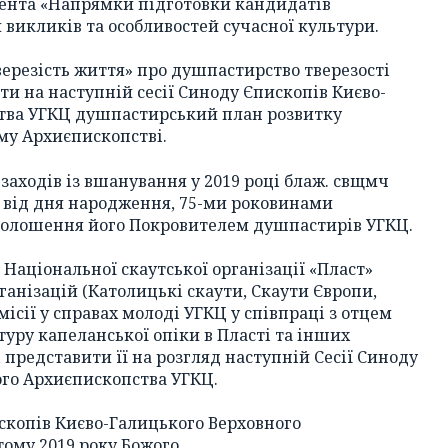
мента «Напрямки підготовки кандидатів
 викликів та особливостей сучасної культури.
 тверезість життя» про душпастирство тверезості
ти на наступній сесії Синоду Єпископів Києво-
тва УГКЦ душпастирський план розвитку
му Архиєпископстві.
заходів із вшанування у 2019 році блаж. cвщмч
м від дня народження, 75-ми роковинами
оголошення його Покровителем душпастирів УГКЦ.
о Національної скаутської організації «Пласт»
анізацій (Католицькі скаути, Скаути Європи,
ісії у справах молоді УГКЦ у співпраці з отцем
ру капеланської опіки в Пласті та інших
 представити її на розгляд наступній Сесії Синоду
ого Архиєпископства УГКЦ.
ископів Києво-Галицького Верховного
ому 2019 року Божого.