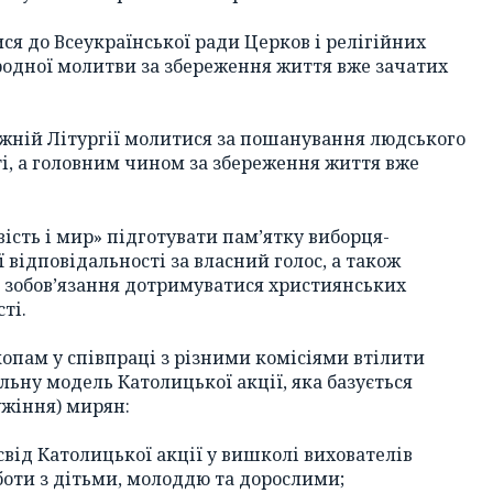
ися до Всеукраїнської ради Церков і релігійних
родної молитви за збереження життя вже зачатих
жній Літургії молитися за пошанування людського
ті, а головним чином за збереження життя вже
ість і мир» підготувати пам’ятку виборця-
відповідальності за власний голос, а також
 зобов’язання дотримуватися християнських
ті.
опам у співпраці з різними комісіями втілити
альну модель Католицької акції, яка базується
ужіння) мирян:
свід Католицької акції у вишколі вихователів
оботи з дітьми, молоддю та дорослими;