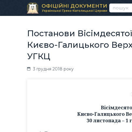
ОФІЦІЙНІ ДОКУМЕНТИ
Української Греко-Католицької Церкви
Постанови Вісімдесятої
Києво-Галицького Вер
УГКЦ
3 грудня 2018 року
Вісімдесято
Києво-Галицького В
30 листопада – 1 