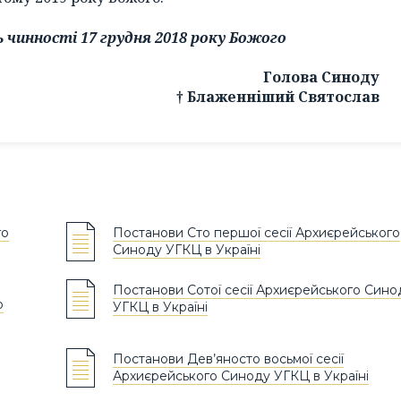
чинності 17 грудня 2018 року Божого
Голова Синоду
† Блаженніший Святослав
го
Постанови Сто першої сесії Архиєрейського
Синоду УГКЦ в Україні
Постанови Сотої сесії Архиєрейського Сино
ю
УГКЦ в Україні
Постанови Дев’яносто восьмої сесії
Архиєрейського Синоду УГКЦ в Україні