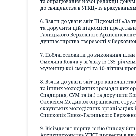
та опрацювання нової редакції доку
до священства в УГКЦ» із врахуванням
6. Взяти до уваги звіт Підкомісії «За
та доручити цій підкомісії представи
Галицького Верховного Архиєпископс
душпастирства тверезості у Верховно
7. Поблагословити до виконання план 
Омеляна Ковча у зв’язку із 135-річчя
мученицької смерті та 10-літтям пр
8. Взяти до уваги звіт про капеланств
та інших молодіжних громадських орг
Спадщина, СУМ та ін.) та доручити Ком
Олексієм Медиком опрацювати структу
скаутських молодіжних організаціях і
Єпископів Києво-Галицького Верховн
9. Вісімдесят першу сесію Синоду Єп
Архиєпископства УГКЦ провести в лют