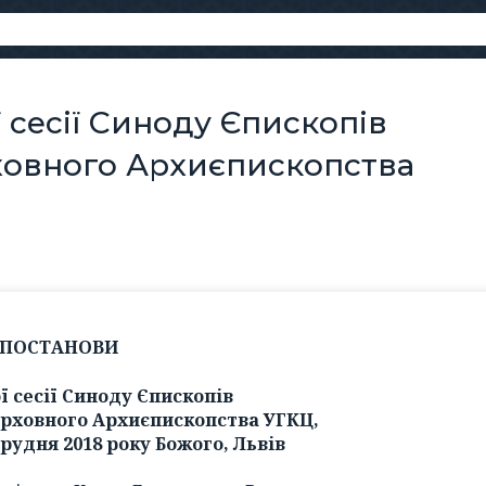
 сесії Синоду Єпископів
ховного Архиєпископства
ПОСТАНОВИ
ї сесії Синоду Єпископів
ерховного Архиєпископства УГКЦ,
грудня 2018 року Божого, Львів