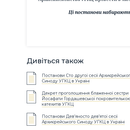
Ці постанови набирають 
Дивіться також
Постанови Сто другої сесії Архиєрейсько
Синоду УГКЦ в Україні
Декрет проголошення блаженної сестри
Йосафати Гордашевської покровителько
катехитів УГКЦ
Постанови Дев’яносто дев’ятої сесії
Архиєрейського Синоду УГКЦ в Україні