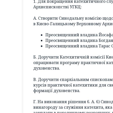
1. Для покращення катехитичного сл
Архиєпископстві УГКЦ:
А. Створити Синодальну комісію щод
в Києво-Галицькому Верховному Архиє
Преосвященний владика Йосафа
Преосвященний владика Богдан
Преосвященний владика Тарас С
Б. Доручити Катехитичній комісії Ки
опрацювати програму практичної кат
духовенства.
В. Доручити єпархіальним єпископам
курсів практичної катехитики для с
формації духовенства.
Г. На виконання рішення 6. А. 6) Син
винагороду за служіння катехита, як
зарплати в погодинному розрахунку, 