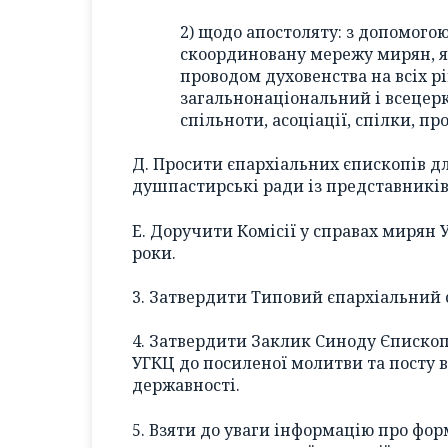
2) щодо апостоляту: з допомого
скоординовану мережу мирян, як
проводом духовенства на всіх р
загальнонаціональний і всецерко
спільноти, асоціації, спілки, п
Д. Просити єпархіальних єпископів д
душпастирські ради із представників
Е. Доручити Комісії у справах мирян
роки.
3. Затвердити Типовий єпархіальний с
4. Затвердити Заклик Синоду Єпископ
УГКЦ до посиленої молитви та посту 
державності.
5. Взяти до уваги інформацію про фор