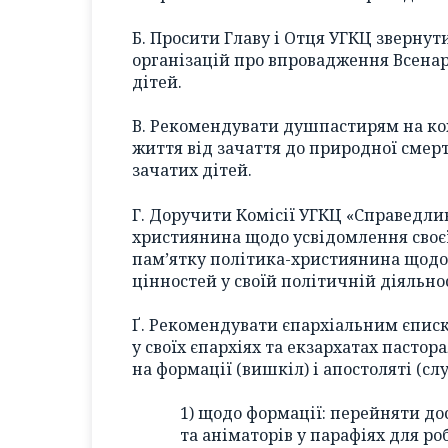
Б. Просити Главу і Отця УГКЦ звернут
організацій про впровадження Всена
дітей.
В. Рекомендувати душпастирям на ко
життя від зачаття до природної смер
зачатих дітей.
Г. Доручити Комісії УГКЦ «Справедлив
християнина щодо усвідомлення своєї 
пам’ятку політика-християнина щодо
цінностей у своїй політичній діяльнос
Ґ. Рекомендувати єпархіальним єписк
у своїх єпархіях та екзархатах пастор
на формації (вишкіл) і апостоляті (сл
1) щодо формації: перейняти до
та аніматорів у парафіях для р