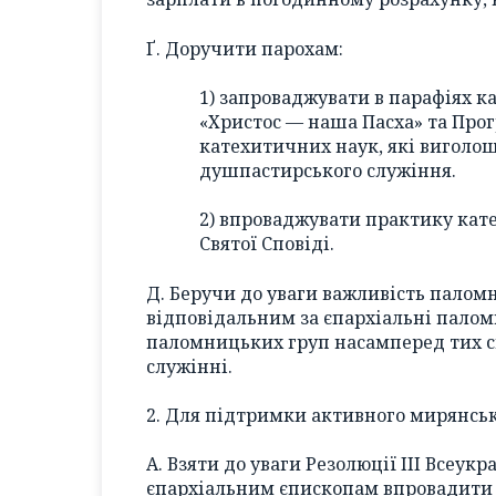
Ґ. Доручити парохам:
1) запроваджувати в парафіях к
«Христос — наша Пасха» та Про
катехитичних наук, які виголош
душпастирського служіння.
2) впроваджувати практику кате
Святої Сповіді.
Д. Беручи до уваги важливість палом
відповідальним за єпархіальні палом
паломницьких груп насамперед тих с
служінні.
2. Для підтримки активного мирянськ
А. Взяти до уваги Резолюції ІІІ Всеук
єпархіальним єпископам впровадити їх