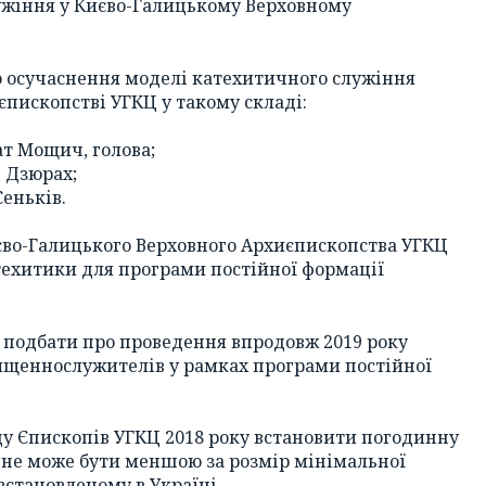
ужіння у Києво-Галицькому Верховному
о осучаснення моделі катехитичного служіння
пископстві УГКЦ у такому складі:
т Мощич, голова;
 Дзюрах;
еньків.
єво-Галицького Верховного Архиєпископства УГКЦ
ехитики для програми постійної формації
 подбати про проведення впродовж 2019 року
вященнослужителів у рамках програми постійної
оду Єпископів УГКЦ 2018 року встановити погодинну
а не може бути меншою за розмір мінімальної
встановленому в Україні.