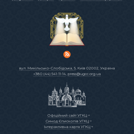
вул. Микільсько-Слобідська, 5
, Київ 02002, Україна
+380 (44) 541-11-14
,
press@ugcc.org.ua
Офіційний сайт УГКЦ
Синод Єпископів УГКЦ
Інтерактивна карта УГКЦ