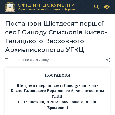
ОФІЦІЙНІ ДОКУМЕНТИ
Української Греко-Католицької Церкви
Постанови Шістдесят першої
сесії Синоду Єпископів Києво-
Галицького Верховного
Архиєпископства УГКЦ
18 листопада 2013 року
ПОСТАНОВИ
Шістдесят першої сесії Синоду Єпископів
Києво-Галицького Верховного Архиєпископства
УГКЦ,
15–16 листопада 2013 року Божого, Львів-
Брюховичі