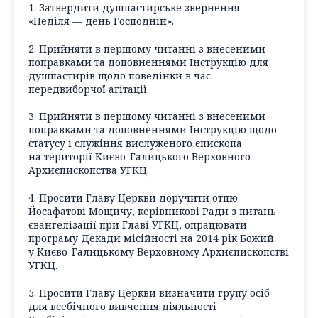
1. Затвердити душпастирське звернення
«Неділя — день Господній».
2. Прийняти в першому читанні з внесеними
поправками та доповненнями Інструкцію для
душпастирів щодо поведінки в час
передвиборчої агітації.
3. Прийняти в першому читанні з внесеними
поправками та доповненнями Інструкцію щодо
статусу і служіння вислуженого єпископа
на території Києво-Галицького Верховного
Архиєпископства УГКЦ.
4. Просити Главу Церкви доручити отцю
Йосафатові Мощичу, керівникові Ради з питань
євангелізації при Главі УГКЦ, опрацювати
програму Декади місійності на 2014 рік Божий
у Києво-Галицькому Верховному Архиєпископстві
УГКЦ.
5. Просити Главу Церкви визначити групу осіб
для всебічного вивчення діяльності