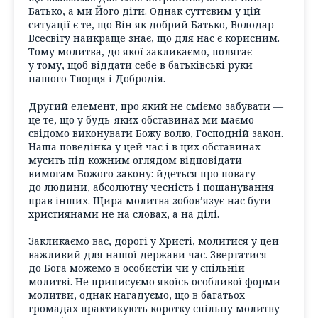
Батько, а ми Його діти. Однак суттєвим у цій
ситуації є те, що Він як добрий Батько, Володар
Всесвіту найкраще знає, що для нас є корисним.
Тому молитва, до якої закликаємо, полягає
у тому, щоб віддати себе в батьківські руки
нашого Творця і Добродія.
Другий елемент, про який не сміємо забувати —
це те, що у будь-яких обставинах ми маємо
свідомо виконувати Божу волю, Господній закон.
Наша поведінка у цей час і в цих обставинах
мусить під кожним оглядом відповідати
вимогам Божого закону: йдеться про повагу
до людини, абсолютну чесність і пошанування
прав інших. Щира молитва зобов’язує нас бути
християнами не на словах, а на ділі.
Закликаємо вас, дорогі у Христі, молитися у цей
важливий для нашої держави час. Звертатися
до Бога можемо в особистій чи у спільній
молитві. Не приписуємо якоїсь особливої форми
молитви, однак нагадуємо, що в багатьох
громадах практикують коротку спільну молитву