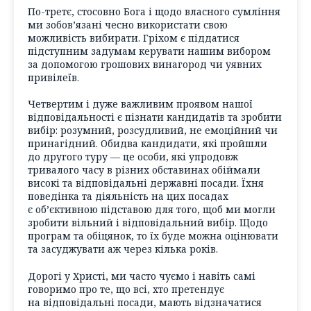
По-третє, стосовно Бога і щодо власного сумління
ми зобов’язані чесно використати свою
можливість вибирати. Гріхом є піддатися
підступним задумам керувати нашим вибором
за допомогою грошових винагород чи уявних
привілеїв.
Четвертим і дуже важливим проявом нашої
відповідальності є пізнати кандидатів та зробити
вибір: розумний, розсудливий, не емоційний чи
принагідний. Обидва кандидати, які пройшли
до другого туру — це особи, які упродовж
тривалого часу в різних обставинах обіймали
високі та відповідальні державні посади. Їхня
поведінка та діяльність на цих посадах
є об’єктивною підставою для того, щоб ми могли
зробити вільний і відповідальний вибір. Щодо
програм та обіцянок, то їх буде можна оцінювати
та засуджувати аж через кілька років.
Дорогі у Христі, ми часто чуємо і навіть самі
говоримо про те, що всі, хто претендує
на відповідальні посади, мають відзначатися