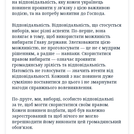
на відповідальність, яку кожен українець
повинен проявити у зв’язку з цією важливою
подією, та на потребу молитви до Господа.
Відповідальність. Відповідальність, що стосується
виборів, має різні аспекти. По-перше, вона
полягає в тому, щоб використати можливість
вибирати Главу держави. Злегковажити цією
можливістю, не проголосувати — це не є мудрим
рішенням, а радше — навпаки. Скористатися
правом вибирати — означає проявити
громадянську зрілість та відповідальність.
Натомість не голосувати — значить втекти від
відповідальності. Кожний з нас повинен дуже
сумлінно поставитися до цього і не змарнувати
нагоди справжнього волевиявлення.
По-друге, ми, виборці, особисто відповідальні
за те, щоб могти скористатися своїм правом.
Кожен повинен подбати, щоб був належно
зареєстрований та щоб нічого не могло
перешкодити йому виконати цей громадянський
обов’язок.