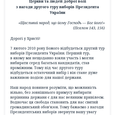
Церкви та людей доброї волі
з нагоди другого туру виборів Президента
України
«Щасливий народ, що йому Господь — Бог його!»
(Псалом 143, 156)
Дорогі у Христі!
7 лютого 2010 року Божого відбудеться другий тур
виборів Президента України. Перший тур,
в якому ми нещодавно взяли участь і могли
вибирати серед багатьох кандидатів, став
проміжним. Тому під час другого туру
відбудеться остаточний вибір і він стане дуже
важливою подією для нашої держави.
Наш народ повинен розуміти, що можливість
вільно, без зовнішнього примусу вибирати
керівника держави є для нас великим привілеєм.
Водночас ця свобода становить для нас святий
громадянський обов’язок. Тому бажаємо з нагоди
Президентських виборів звернути вашу увагу