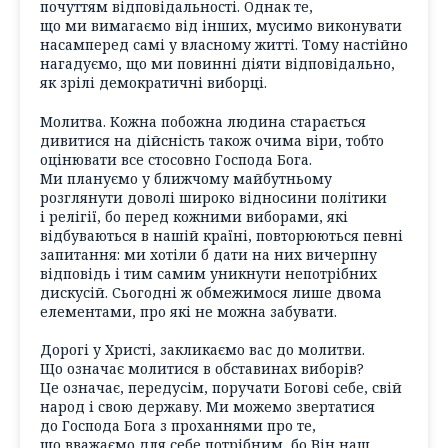
почуттям відповідальності. Однак те,
що ми вимагаємо від інших, мусимо виконувати
насамперед самі у власному житті. Тому настійно
нагадуємо, що ми повинні діяти відповідально,
як зрілі демократичні виборці.
Молитва. Кожна побожна людина старається
дивитися на дійсність також очима віри, тобто
оцінювати все стосовно Господа Бога.
Ми плануємо у ближчому майбутньому
розглянути доволі широко відносини політики
і релігії, бо перед кожними виборами, які
відбуваються в нашій країні, повторюються певні
запитання: ми хотіли б дати на них вичерпну
відповідь і тим самим уникнути непотрібних
дискусій. Сьогодні ж обмежимося лише двома
елементами, про які не можна забувати.
Дорогі у Христі, закликаємо вас до молитви.
Що означає молитися в обставинах виборів?
Це означає, передусім, поручати Богові себе, свій
народ і свою державу. Ми можемо звертатися
до Господа Бога з проханнями про те,
що вважаємо для себе потрібним, бо Він наш