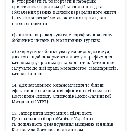
в) утворювати та розгортати в парафіях
християнські організації та спільноти для
збагачення різних ділянок парафіяльного життя
і служіння потребам як окремих вірних, так
і цілої спільноти;
г) активно впроваджувати у парафіях практику
біблійних читань та молитовних гуртків;
д) звернути особливу увагу на період канікул,
для того, щоб використати його у парафіях для
катехизації, організації таборів і т. п. Активніше
залучати до цієї праці монашество, семінаристів,
катехитів тощо.
14. Для загального ознайомлення та більш
ефективного виконання офіційно публікувати
Постанови Синоду Єпископів Києво-Галицької
Митрополії УГКЦ.
15. Затвердити існування і діяльність
Центрального бюро «Карітас України»
та доцільність фінансування місцевих відділів
Карітасу за його посередництвом.