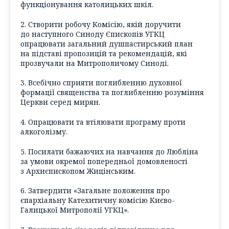
функціонування католицьких шкіл.
2. Створити робочу Комісію, якій доручити
до наступного Синоду Єпископів УГКЦ
опрацювати загальний душпастирський план
на підставі пропозицій та рекомендацій, які
прозвучали на Митрополичому Синоді.
3. Всебічно сприяти поглибленню духовної
формації священства та поглибленню розуміння
Церкви серед мирян.
4. Опрацювати та втілювати програму проти
алкоголізму.
5. Посилати бажаючих на навчання до Любліна
за умови окремої попередньої домовленості
з Архиєпископом Жицінським.
6. Затвердити «Загальне положення про
єпархіальну Катехитичну комісію Києво-
Галицької Митрополії УГКЦ».