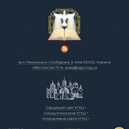
вул. Микільсько-Слобідська, 5
, Київ 02002, Україна
+380 (44) 541-11-14
,
press@ugcc.org.ua
Офіційний сайт УГКЦ
Синод Єпископів УГКЦ
Інтерактивна карта УГКЦ