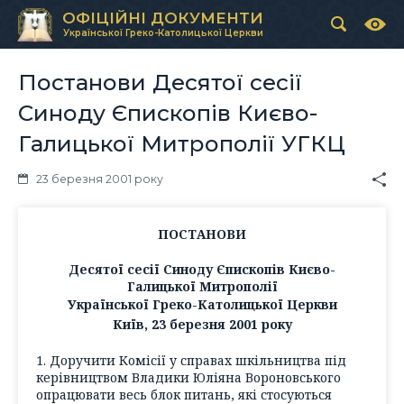
ОФІЦІЙНІ ДОКУМЕНТИ
Української Греко-Католицької Церкви
Постанови Десятої сесії
Синоду Єпископів Києво-
Галицької Митрополії УГКЦ
23 березня 2001 року
ПОСТАНОВИ
Десятої сесії Синоду Єпископів Києво-
Галицької Митрополії
Української Греко-Католицької Церкви
Київ, 23 березня 2001 року
1. Доручити Комісії у справах шкільництва під
керівництвом Владики Юліяна Вороновського
опрацювати весь блок питань, які стосуються