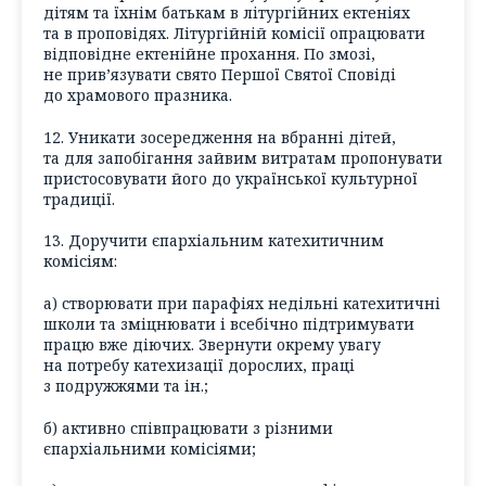
дітям та їхнім батькам в літургійних ектеніях
та в проповідях. Літургійній комісії опрацювати
відповідне ектенійне прохання. По змозі,
не прив’язувати свято Першої Святої Сповіді
до храмового празника.
12. Уникати зосередження на вбранні дітей,
та для запобігання зайвим витратам пропонувати
пристосовувати його до української культурної
традиції.
13. Доручити єпархіальним катехитичним
комісіям:
а) створювати при парафіях недільні катехитичні
школи та зміцнювати і всебічно підтримувати
працю вже діючих. Звернути окрему увагу
на потребу катехизації дорослих, праці
з подружжями та ін.;
б) активно співпрацювати з різними
єпархіальними комісіями;