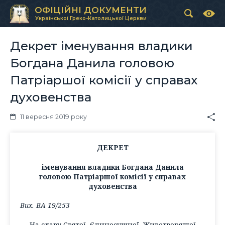
ОФІЦІЙНІ ДОКУМЕНТИ
Української Греко-Католицької Церкви
Декрет іменування владики
Богдана Данила головою
Патріаршої комісії у справах
духовенства
11 вересня 2019 року
ДЕКРЕТ
іменування владики Богдана Данила
головою Патріаршої комісії у справах
духовенства
Вих. ВА 19/253
На славу Святої, Єдиносущної, Животворящої