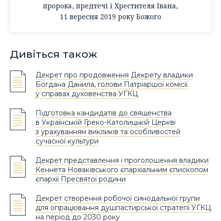
пророка, предтечі і Хрестителя Івана,
11 вересня 2019 року Божого
Дивіться також
Декрет про продовження Декрету владики
Богдана Данила, голови Патріаршої комісії
у справах духовенства УГКЦ
Підготовка кандидатів до священства
в Українській Греко-Католицькій Церкві
з урахуванням викликів та особливостей
сучасної культури
Декрет представлення і проголошення владики
Кеннета Новаківського єпархіальним єпископом
єпархії Пресвятої родини
Декрет створення робочої синодальної групи
для опрацювання душпастирської стратегії УГКЦ
на період до 2030 року