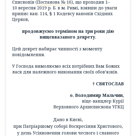
Єпископів (
Постанова № 16
), що проходив 1–
10 вересня 2019 р. Б. в м. Римі,
взявши до уваги
припис кан. 114, § 1
Кодексу канонів Східних
Церков,
продовжуємо терміном на три роки дію
вищевказаного декрету.
Цей декрет набирає чинності з моменту
повідомлення.
У Господа вимолюємо всіх потрібних Вам Божих
ласк для належного виконання своїх обов’язків.
† СВЯТОСЛАВ
о. Володимир Мальчин,
віце-канцлер Курії
Верховного Архиєпископа УГКЦ
Дано в Києві,
при Патріаршому соборі Воскресіння Христового,
у день Усікновення голови чесного і славного