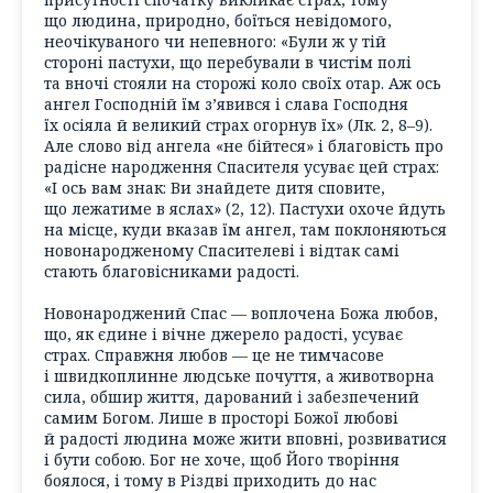
що людина, природно, боїться невідомого,
неочікуваного чи непевного: «Були ж у тій
стороні пастухи, що перебували в чистім полі
та вночі стояли на сторожі коло своїх отар. Аж ось
ангел Господній їм з’явився і слава Господня
їх осіяла й великий страх огорнув їх» (Лк. 2, 8–9).
Але слово від ангела «не бійтеся» і благовість про
радісне народження Спасителя усуває цей страх:
«І ось вам знак: Ви знайдете дитя сповите,
що лежатиме в яслах» (2, 12). Пастухи охоче йдуть
на місце, куди вказав їм ангел, там поклоняються
новонародженому Спасителеві і відтак самі
стають благовісниками радості.
Новонароджений Спас — воплочена Божа любов,
що, як єдине і вічне джерело радості, усуває
страх. Справжня любов — це не тимчасове
і швидкоплинне людське почуття, а животворна
сила, обшир життя, дарований і забезпечений
самим Богом. Лише в просторі Божої любові
й радості людина може жити вповні, розвиватися
і бути собою. Бог не хоче, щоб Його творіння
боялося, і тому в Різдві приходить до нас