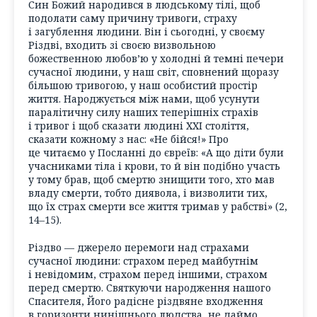
Син Божий народився в людському тілі, щоб
подолати саму причину тривоги, страху
і загублення людини. Він і сьогодні, у своєму
Різдві, входить зі своєю визвольною
божественною любов’ю у холодні й темні печери
сучасної людини, у наш світ, сповнений щоразу
більшою тривогою, у наш особистий простір
життя. Народжується між нами, щоб усунути
паралітичну силу наших теперішніх страхів
і тривог і щоб сказати людині ХХІ століття,
сказати кожному з нас: «Не бійся!» Про
це читаємо у Посланні до євреїв: «А що діти були
учасниками тіла і крови, то й він подібно участь
у тому брав, щоб смертю знищити того, хто мав
владу смерти, тобто диявола, і визволити тих,
що їх страх смерти все життя тримав у рабстві» (2,
14–15).
Різдво — джерело перемоги над страхами
сучасної людини: страхом перед майбутнім
і невідомим, страхом перед іншими, страхом
перед смертю. Святкуючи народження нашого
Спасителя, Його радісне різдвяне входження
в горизонти нинішнього людства, не даймо