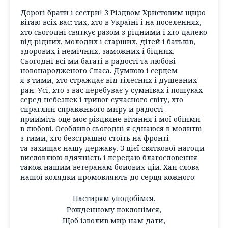
Дорогі брати і сестри! З Різдвом Христовим щиро
вітаю всіх вас: тих, хто в Україні і на поселеннях,
хто сьогодні святкує разом з рідними і хто далеко
від рідних, молодих і старших, дітей і батьків,
здорових і немічних, заможних і бідних.
Сьогодні всі ми багаті в радості та любові
новонародженого Спаса. Думкою і серцем
я з тими, хто страждає від тілесних і душевних
ран. Усі, хто з вас перебуває у сумнівах і пошуках
серед небезпек і тривог сучасного світу, хто
спраглий справжнього миру й радості —
прийміть оце моє різдвяне вітання і мої обійми
в любові. Особливо сьогодні я єднаюся в молитві
з тими, хто безстрашно стоїть на фронті
та захищає нашу державу. З цієї святкової нагоди
висловлюю вдячність і передаю благословення
також нашим ветеранам бойових дій. Хай слова
нашої колядки промовляють до серця кожного:
Пастирям уподобімся,
Рожденному поклонімся,
Щоб ізволив мир нам дати,