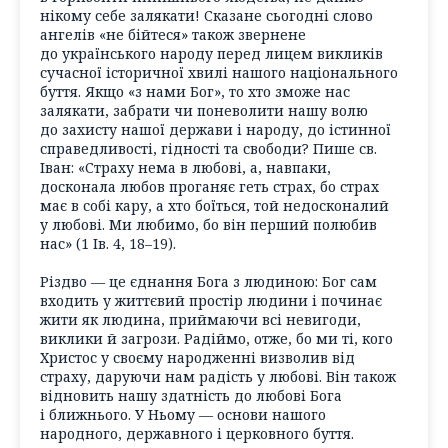
нікому себе залякати! Сказане сьогодні слово
ангелів «не бійтеся» також звернене
до українського народу перед лицем викликів
сучасної історичної хвилі нашого національного
буття. Якщо «з нами Бог», то хто зможе нас
залякати, забрати чи поневолити нашу волю
до захисту нашої держави і народу, до істинної
справедливості, гідності та свободи? Пише св.
Іван: «Страху нема в любові, а, навпаки,
досконала любов проганяє геть страх, бо страх
має в собі кару, а хто боїться, той недосконалий
у любові. Ми любимо, бо він перший полюбив
нас» (1 Ів. 4, 18–19).
Різдво — це єднання Бога з людиною: Бог сам
входить у життєвий простір людини і починає
жити як людина, приймаючи всі невигоди,
виклики й загрози. Радіймо, отже, бо ми ті, кого
Христос у своєму народженні визволив від
страху, даруючи нам радість у любові. Він також
відновить нашу здатність до любові Бога
і ближнього. У Ньому — основи нашого
народного, державного і церковного буття.