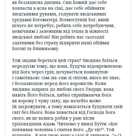
як беззахисна дитина. Син Божий дає себе
покласти в ясла на сіні, дає себе обійняти
людськими руками, годувати людськими
грудьми Богоматері. Всемогутній Бог, який
нічого не потребує, робить себе потребуючим,
немічним і залежним від тепла й ніжності
людської любові! Він робить нас сьогодні
здатними без страху відкрити наші обійми
Богові та ближньому.
Тож звідки береться цей страх? Людина боїться
передусім тому, що вона, будучи відокремленою
від Бога через гріх, почувається покинутою
і самотньою: сам-на-сам зі світом, якого не знає,
і беззахисною перед його ворожістю. Коли
людина закрита до любові свого Творця, вона
навіть Його боїться, хибно сприймаючи Бога
як ворожу і чужу силу, що начебто може
їй загрожувати, а тому намагається будувати свій
світ без Нього. Вона ховається від Господа Бога
свого, як це колись робив у раю після
гріхопадіння Адам. Читаємо у книзі Буття: «Бог
покликав чоловіка і спитав його: „Де ти?“. Той
відповів: „Я чув твою луну у саді й злякався…“» (3,