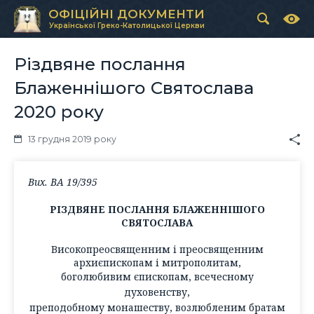
ОФІЦІЙНІ ДОКУМЕНТИ
Української Греко-Католицької Церкви
Різдвяне послання
Блаженнішого Святослава
2020 року
13 грудня 2019 року
Вих. ВА 19/395
РІЗДВЯНЕ ПОСЛАННЯ БЛАЖЕННІШОГО
СВЯТОСЛАВА
Високопреосвященним і преосвященним
архиєпископам і митрополитам,
боголюбивим єпископам, всечесному
духовенству,
преподобному монашеству, возлюбленим братам