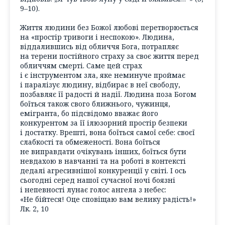
9–10).
Життя людини без Божої любові перетворюється
на «простір тривоги і неспокою». Людина,
віддалившись від обличчя Бога, потрапляє
на терени постійного страху за своє життя перед
обличчям смерті. Саме цей страх
і є інструментом зла, яке неминуче проймає
і паралізує людину, відбирає в неї свободу,
позбавляє її радості й надії. Людина поза Богом
боїться також свого ближнього, чужинця,
емігранта, бо підсвідомо вважає його
конкурентом за її ілюзорний простір безпеки
і достатку. Врешті, вона боїться самої себе: своєї
слабкості та обмеженості. Вона боїться
не виправдати очікувань інших, боїться бути
невдахою в навчанні та на роботі в контексті
дедалі агресивнішої конкуренції у світі. І ось
сьогодні серед нашої сучасної ночі боязні
і непевності лунає голос ангела з небес:
«Не бійтеся! Оце сповіщаю вам велику радість!»
Лк. 2, 10