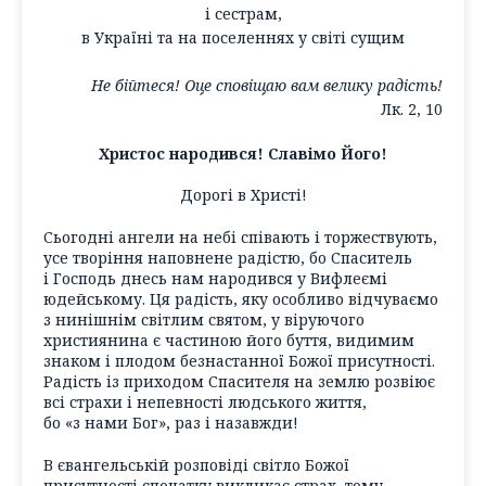
і сестрам,
в Україні та на поселеннях у світі сущим
Не бійтеся! Оце сповіщаю вам велику радість!
Лк. 2, 10
Христос народився! Славімо Його!
Дорогі в Христі!
Сьогодні ангели на небі співають і торжествують,
усе творіння наповнене радістю, бо Спаситель
і Господь днесь нам народився у Вифлеємі
юдейському. Ця радість, яку особливо відчуваємо
з нинішнім світлим святом, у віруючого
християнина є частиною його буття, видимим
знаком і плодом безнастанної Божої присутності.
Радість із приходом Спасителя на землю розвіює
всі страхи і непевності людського життя,
бо «з нами Бог», раз і назавжди!
В євангельській розповіді світло Божої
присутності спочатку викликає страх, тому