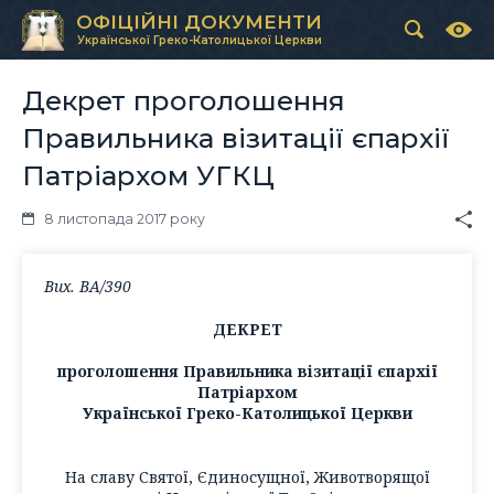
ОФІЦІЙНІ ДОКУМЕНТИ
Української Греко-Католицької Церкви
Декрет проголошення
Правильника візитації єпархії
Патріархом УГКЦ
8 листопада 2017 року
Вих. ВА/390
ДЕКРЕТ
проголошення Правильника візитації єпархії
Патріархом
Української Греко-Католицької Церкви
На славу Святої, Єдиносущної, Животворящої