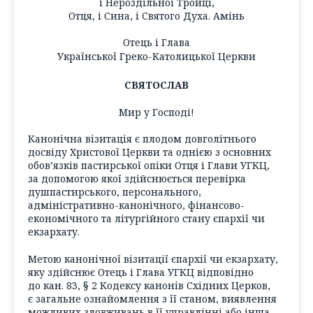
і Нероздільної Тройці,
Отця, і Сина, і Святого Духа. Амінь
Отець і Глава
Української Греко-Католицької Церкви
СВЯТОСЛАВ
Мир у Господі!
Канонічна візитація є плодом довголітнього
досвіду Христової Церкви та однією з основних
обов’язків пастирської опіки Отця і Глави УГКЦ,
за допомогою якої здійснюється перевірка
душпастирського, персонального,
адміністративно-канонічного, фінансово-
економічного та літургійного стану єпархії чи
екзархату.
Метою канонічної візитації єпархії чи екзархату,
яку здійснює Отець і Глава УГКЦ відповідно
до кан. 83, § 2 Кодексу канонів Східних Церков,
є загальне ознайомлення з її станом, виявлення
можливих зловживань в її управлінні або інша