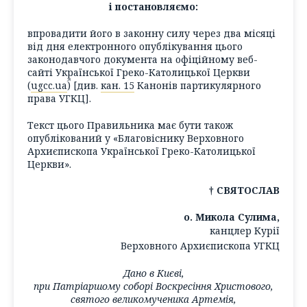
і постановляємо:
впровадити його в законну силу через два місяці
від дня електронного опублікування цього
законодавчого документа на офіційному веб-
сайті Української Греко-Католицької Церкви
(
ugcc.ua
) [див.
кан. 15
Канонів партикулярного
права УГКЦ].
Текст цього Правильника має бути також
опублікований у «Благовіснику Верховного
Архиєпископа Української Греко-Католицької
Церкви».
† СВЯТОСЛАВ
о. Микола Сулима,
канцлер Курії
Верховного Архиєпископа УГКЦ
Дано в Києві,
при Патріаршому соборі Воскресіння Христового,
святого великомученика Артемія,