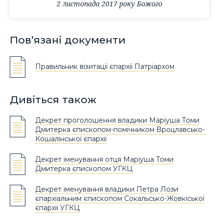
2 листопада 2017 року Божого
Пов’язані документи
Правильник візитації єпархії Патріархом
Дивіться також
Декрет проголошення владики Маріуша Томи
Дмитерка єпископом-помічником Вроцлавсько-
Кошалінської єпархії
Декрет іменування отця Маріуша Томи
Дмитерка єпископом УГКЦ
Декрет іменування владики Петра Лози
єпархіальним єпископом Сокальсько-Жовкіської
єпархії УГКЦ