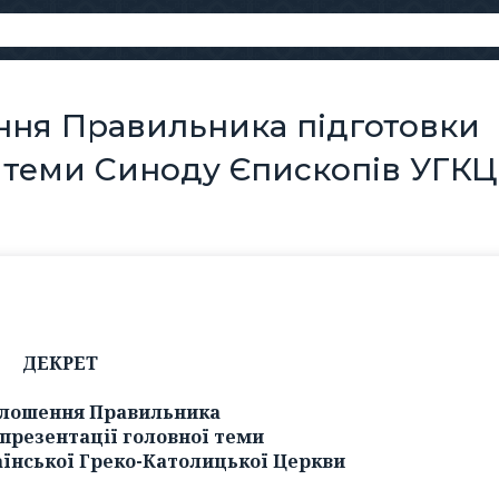
ння Правильника підготовки
ї теми Синоду Єпископів УГКЦ
ДЕКРЕТ
олошення Правильника
 презентації головної теми
аїнської Греко-Католицької Церкви