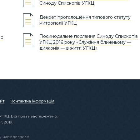
Синоду Єпископів УГКЦ
Декрет проголошення типового статуту
митрополії УГКЦ
Посинодальне послання Синоду Єпископів
ро
УГКЦ 2016 року «Служіння ближньому —
дияконія — в житті УГКЦ»
йт
Контактна інформація
УГКЦ. Всі права застережено.
r, 2019.
ту наполегливо