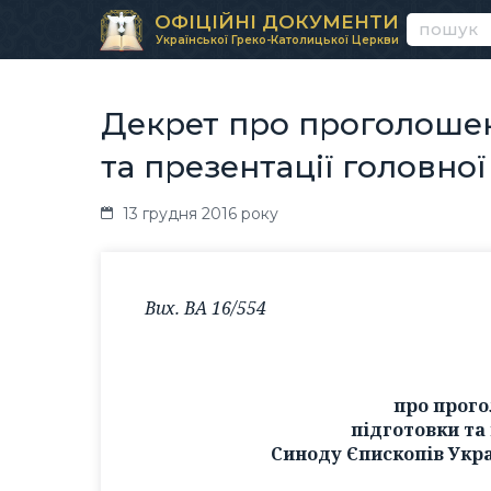
ОФІЦІЙНІ ДОКУМЕНТИ
Української Греко-Католицької Церкви
Декрет про проголоше
та презентації головно
13 грудня 2016 року
Вих. ВА 16/554
про прог
підготовки та
Синоду Єпископів Укр