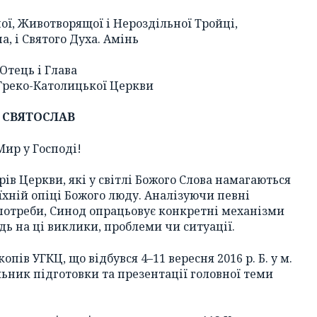
ої, Животворящої і Нероздільної Тройці,
на, і Святого Духа. Амінь
Отець і Глава
Греко-Католицької Церкви
СВЯТОСЛАВ
Мир у Господі!
ів Церкви, які у світлі Божого Слова намагаються
їхній опіці Божого люду. Аналізуючи певні
потреби, Синод опрацьовує конкретні механізми
дь на ці виклики, проблеми чи ситуації.
пів УГКЦ, що відбувся 4–11 вересня 2016 р. Б. у м.
ьник підготовки та презентації головної теми