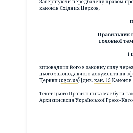
Завершуючи передбачену правом проц
канонів Східних Церков,
п
Правильник п
головної те
і
впровадити його в законну силу через
цього законодавчого документа на оф
Церкви (
ugcc.ua
) [див.
кан. 15
Канонів 
Текст цього Правильника має бути та
Архиєпископа Української Греко-Като