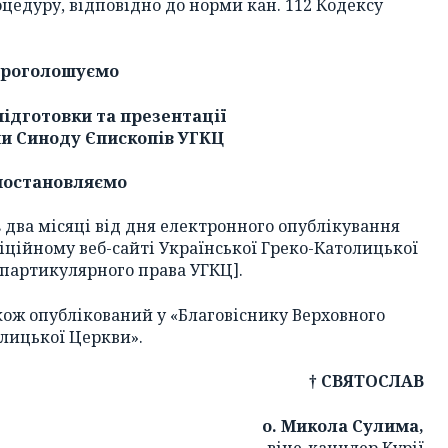
едуру, відповідно до норми кан. 112 Кодексу
роголошуємо
ідготовки та презентації
ми Синоду Єпископів УГКЦ
постановляємо
 два місяці від дня електронного опублікування
іційному веб-сайті Української Греко-Католицької
партикулярного права УГКЦ].
кож опублікований у «Благовіснику Верховного
лицької Церкви».
† СВЯТОСЛАВ
о. Микола Сулима,
віце-канцлер Курії