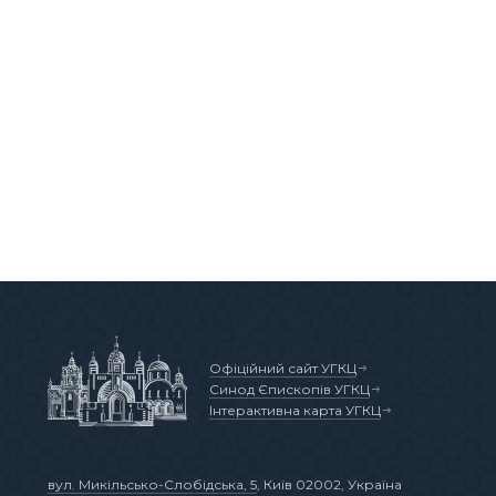
Офіційний сайт УГКЦ
Синод Єпископів УГКЦ
Інтерактивна карта УГКЦ
вул. Микільсько-Слобідська, 5
, Київ 02002, Україна