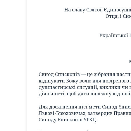
На славу Святої, Єдиносущн
Отця, і Си
Української 
Синод Єпископів — це зібрання пастир
відшукати Божу волю для довіреного 
душпастирські ситуації, виклики чи 
діяльності, щоб дати належну відпові
Для досягнення цієї мети Синод Єписко
Львові-Брюховичах, затвердив Правил
Синоду Єпископів УГКЦ.