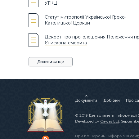
УГКЦ
Статут митрополії Української Греко-
Католицької Церкви
Декрет про проголошення Положення п
Єпископа-емерита
Дивитися ще
Документи
Добірки
Про са
© 2019 Департамент інформації 
Developed by
Cawas Ltd
. Septembe
При поширенні інформації сай