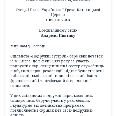
Отець і Глава Української Греко-Католицької
Церкви
СВЯТОСЛАВ
Всесвітлішому отцю
Андрієві Пиптику
Мир Вам у Господі!
Спільнота «Подружні зустрічі» бере свій початок
із м. Києва, де в січні 1999 року за участю
подружніх пар, священників і сестер служебниць
відбулися перші реколекції. Відтак були створені
київський, львівський, тернопільський, івано-
франківський і чортківський осередки цієї
спільноти.
У цих спільнотах подружні пари, молячись,
спілкуючись, беручи участь у реколекціях
і культурно-відпочинкових програмах,
поглиблюють і скріплюють свою подружню
єдність.