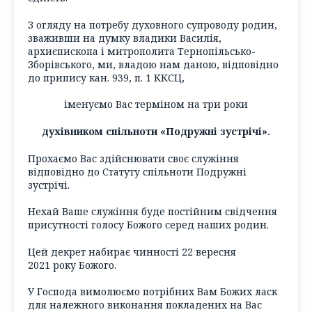
З огляду на потребу духовного супроводу родин,
зваживши на думку владики Василія,
архиєпископа і митрополита Тернопільсько-
Зборівського, ми, владою нам даною, відповідно
до припису кан. 939, п. 1 ККСЦ,
іменуємо Вас терміном на три роки
духівником спільноти «Подружні зустрічі».
Прохаємо Вас здійснювати своє служіння
відповідно до Статуту спільноти Подружні
зустрічі.
Нехай Ваше служіння буде постійним свідчення
присутності голосу Божого серед наших родин.
Цей декрет набирає чинності 22 вересня
2021 року Божого.
У Господа вимолюємо потрібних Вам Божих ласк
для належного виконання покладених на Вас