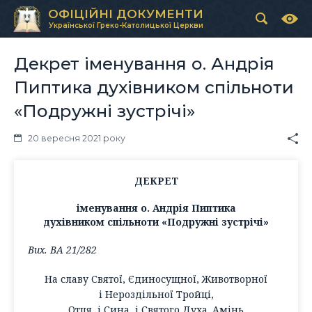
ОФІЦІЙНІ ДОКУМЕНТИ
Української Греко-Католицької Церкви
Декрет іменування о. Андрія
Пиптика духівником спільноти
«Подружні зустрічі»
20 вересня 2021 року
ДЕКРЕТ
іменування о. Андрія Пиптика
духівником спільноти «Подружні зустрічі»
Вих. ВА 21/282
На славу Святої, Єдиносущної, Животворної
і Нероздільної Тройці,
Отця, і Сина, і Святого Духа. Амінь