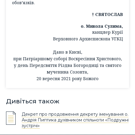
обов’язків.
† СВЯТОСЛАВ
о. Микола Сулима,
канцлер Курії
Верховного Архиєпископа УГКЦ
Дано в Києві,
при Патріаршому соборі Воскресіння Христового,
у день Передсвяття Різдва Богородиці та святого
мученика Созонта,
20 вересня 2021 року Божого
Дивіться також
Декрет про продовження декрету іменування о.
Андрія Пиптика духівником спільноти «Подружні
зустрічі»