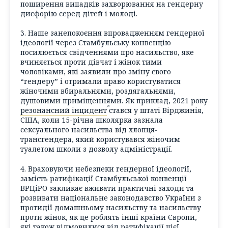
поширення випадків захворювання на гендерну
дисфорію серед дітей і молоді.
3. Наше занепокоєння впровадженням гендерної
ідеології через Стамбульську конвенцію
посилюється свідченнями про насильство, яке
вчиняється проти дівчат і жінок тими
чоловіками, які заявили про зміну свого
“гендеру” і отримали право користуватися
жіночими вбиральнями, роздягальнями,
душовими приміщеннями. Як приклад, 2021 року
резонансний інцидент
стався у штаті Вірджинія,
США, коли 15-річна школярка зазнала
сексуального насильства від хлопця-
трансгендера, який користувався жіночим
туалетом школи з дозволу адміністрації.
4. Враховуючи небезпеки гендерної ідеології,
замість ратифікації Стамбульської конвенції
ВРЦіРО закликає вживати практичні заходи та
розвивати національне законодавство України з
протидії домашньому насильству та насильству
проти жінок, як це роблять інші країни Європи,
які також відмовилися від ратифікації цієї