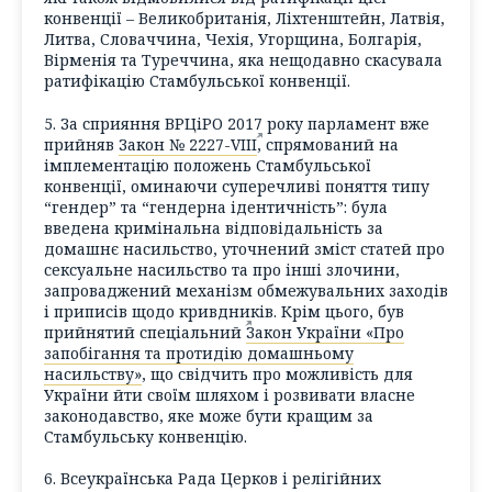
конвенції – Великобританія, Ліхтенштейн, Латвія,
Литва, Словаччина, Чехія, Угорщина, Болгарія,
Вірменія та Туреччина, яка нещодавно скасувала
ратифікацію Стамбульської конвенції.
5. За сприяння ВРЦіРО 2017 року парламент вже
прийняв
Закон № 2227-VIII
, спрямований на
імплементацію положень Стамбульської
конвенції, оминаючи суперечливі поняття типу
“гендер” та “гендерна ідентичність”: була
введена кримінальна відповідальність за
домашнє насильство, уточнений зміст статей про
сексуальне насильство та про інші злочини,
запроваджений механізм обмежувальних заходів
і приписів щодо кривдників. Крім цього, був
прийнятий спеціальний
Закон України «Про
запобігання та протидію домашньому
насильству»
, що свідчить про можливість для
України йти своїм шляхом і розвивати власне
законодавство, яке може бути кращим за
Стамбульську конвенцію.
6. Всеукраїнська Рада Церков і релігійних