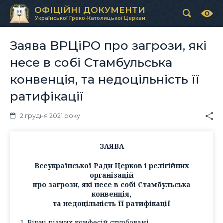
ОФІЦІЙНІ ДОКУМЕНТИ
Української Греко-Католицької Церкви
Заява ВРЦіРО про загрози, які
несе в собі Стамбульська
конвенція, та недоцільність її
ратифікації
2 грудня 2021 року
ЗАЯВА
Всеукраїнської Ради Церков і релігійних
організацій
про загрози, які несе в собі Стамбульська
конвенція,
та недоцільність її ратифікації
1. Вірні різних конфесій стурбовані