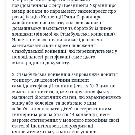
повідомленням Офісу Президента України про
намір подати до парламенту законопроєкт про
ратифікацію Конвенції Ради Європи про
запобігання насильству стосовно жінок і
домашньому насильству та боротьбу із цими
явищами (відомої як Стамбульська конвенція).
Наше занепокоєння викликає ідеологічна
заангажованість та окремі положення
Стамбульської конвенції, які переконують нас у
недоцільності ратифікації саме цього
міжнародного документу.
2. Стамбульська конвенція запроваджує поняття
“гендер”, як ідеологічний концепт
самоідентифікації людини (стаття 3). З цим не
можна погодитися, адже ігнорування факту
наявності біологічних статей, які характеризують
жінку або чоловіка, та пов’язане з цим
зобов’язання навчати дітей нестереотипним
гендерним ролям (стаття 14 конвенції) несе
загрози спотворення у молодого покоління своєї
статевої ідентичності, популяризації
одностатевих сексуальних стосунків та