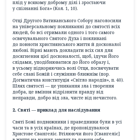
плід у всякому доброму ділі і зростаючи
у спізнанні Бога» (Кол. 1, 10).
Отці Другого Ватиканського Собору наголосили
на універсальному покликанні до святості всіх
людей, бо всі отримали одного і того самого
освячувального Святого Духа і покликані
до повноти християнського життя й досконалої
любові. Вірні мають докладати всіх сил для
досягнення цієї досконалості, щоб, ідучи Його
слідами, уподібнюватися до Його образу і,
в усьому підкоряючись волі Отця, посвячувати
себе славі Божій і служінню ближнім (пор.
Догматична конституція «Світло народів», п. 40).
Шлях святості — це уникання зла і творення
добра, це вміння відрізняти правду від
неправди, добро від зла, чисте від нечистого.
2. Святі — приклад для наслідування
Святі Божі подвижники і праведники були в усі
часи та в усіх країнах, де проповідувалося
Христове Євангеліє. Втілюючи його [Євангеліє]
в життя на наших землях та даючи себе