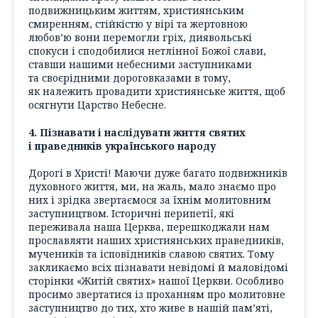
подвижницьким життям, християнським
смиренням, стійкістю у вірі та жертовною
любов’ю вони перемогли гріх, диявольські
спокуси і сподобилися нетлінної Божої слави,
ставши нашими небесними заступниками
та своєрідними дороговказами в тому,
як належить провадити християнське життя, щоб
осягнути Царство Небесне.
4. Пізнавати і наслідувати життя святих
і праведників українського народу
Дорогі в Христі! Маючи дуже багато подвижників
духовного життя, ми, на жаль, мало знаємо про
них і зрідка звертаємося за їхнім молитовним
заступництвом. Історичні перипетії, які
переживала наша Церква, перешкоджали нам
прославляти наших християнських праведників,
мучеників та ісповідників славою святих. Тому
закликаємо всіх пізнавати невідомі й маловідомі
сторінки «Житій святих» нашої Церкви. Особливо
просимо звертатися із проханням про молитовне
заступництво до тих, хто живе в нашій памʼяті,