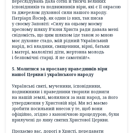
переслідувань дала сотні й тисячі великих
ісповідників та подвижників віри, які є її окрасою
та джерелом духовної сили нашого народу.
Патріарх Йосиф, як один із них, так писав
у своєму Заповіті: «Силу на оцьому моєму
хресному шляху В’язня Христа ради давала мені
свідомість, що цим шляхом іде також зо мною
моє духовне стадо, мій рідний Український
нарід, всі владики, священики, вірні, батьки
і матері, малолітні діти, жертовна молодь
і безпомічні старці. Я не самотній!».
5. Молитися за прославу праведників віри
нашої Церкви і українського народу
Українські святі, мученики, ісповідники,
подвижники і праведники творили подвиги
на нашій землі, молилися за наш народ, за його
утвердження у Христовій вірі. Ми всі маємо
зробити посильний внесок у те, щоб вони
офіційно, згідно з канонічною процедурою, були
прилучені до лику святих Христової Церкви.
Прохаємо вас, дорогі в Христі, передавати