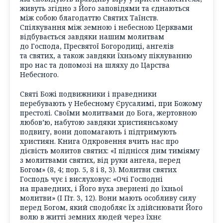
живуть згідно з Його заповідями та єднаються
між собою благодаттю Святих Таїнств.
Спілкування між земною і небесною Церквами
відбувається завдяки нашим молитвам
до Господа, Пресвятої Богородиці, ангелів
та святих, а також завдяки їхньому піклуванню
про нас та допомозі на шляху до Царства
Небесного.
Святі Божі подвижники і праведники
перебувають у Небесному Єрусалимі, при Божому
престолі. Своїми молитвами до Бога, жертовною
любов’ю, набутою завдяки християнському
подвигу, вони допомагають і підтримують
християн. Книга Одкровення вчить нас про
дієвість молитов святих: «І піднісся дим тиміяму
з молитвами святих, від руки ангела, перед
Богом» (8, 4; пор. 5, 8 і 8, 3). Молитви святих
Господь чує і вислуховує: «Очі Господні
на праведних, і Його вуха звернені до їхньої
молитви» (І Пт. 3, 12). Вони мають особливу силу
перед Богом, який сподобляє їх здійснювати Його
волю в житті земних людей через їхнє