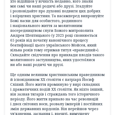
хто відійшов у вічність недавно, кого знали
ми самі чи наші родичі або друзі. Згадуйте
і розповідайте про духовні подвиги цих добрих
і взірцевих християн. Та насамперед випрошуйте
Божі ласки для особистого, родинного
і національного життя за молитовним
посередництвом слуги Божого митрополита
Андрея Шептицького (у 2023 році сповнюється
65 років від початку канонічного процесу
беатифікації цього українського Мойсея, який
кілька років тому отримав титул «праведний»).
Складайте свідчення про приклади плодів такого
молитовного заступництва, яких удостоїлися
ви або ваші родичі чи друзі.
Ще одним великим християнським праведником
й ісповідником ХХ століття є патріарх Йосиф
Сліпий. Його життя проминуло у вирі складних
і драматичних подій ХХ століття. Як ніхто інший,
він зазнав тягарів і страждань того історичного
періоду. Його життя припало на час революцій
і двох світових воєн, розвалу імперій і постійних
змін державних кордонів. Він перейшов через
ув’язнення, заслання і, врешті, вимушену