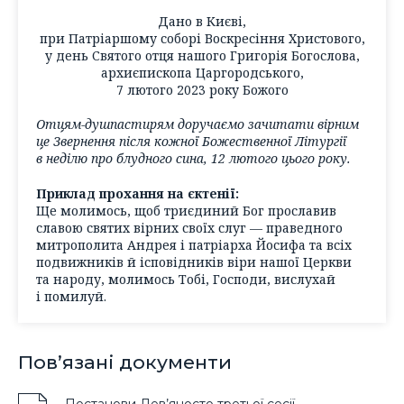
Дано в Києві,
при Патріаршому соборі Воскресіння Христового,
у день Святого отця нашого Григорія Богослова,
архиєпископа Царгородського,
7 лютого 2023 року Божого
Отцям-душпастирям доручаємо зачитати вірним
це Звернення після кожної Божественної Літургії
в неділю про блудного сина, 12 лютого цього року.
Приклад прохання на єктенії:
Ще молимось, щоб триєдиний Бог прославив
славою святих вірних своїх слуг — праведного
митрополита Андрея і патріарха Йосифа та всіх
подвижників й ісповідників віри нашої Церкви
та народу, молимось Тобі, Господи, вислухай
і помилуй.
Пов’язані документи
Постанови Дев’яносто третьої сесії