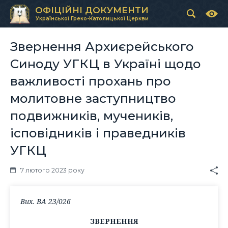
ОФІЦІЙНІ ДОКУМЕНТИ
Української Греко-Католицької Церкви
Звернення Архиєрейського
Синоду УГКЦ в Україні щодо
важливості прохань про
молитовне заступництво
подвижників, мучеників,
ісповідників і праведників
УГКЦ
7 лютого 2023 року
Вих. ВА 23/026
ЗВЕРНЕННЯ