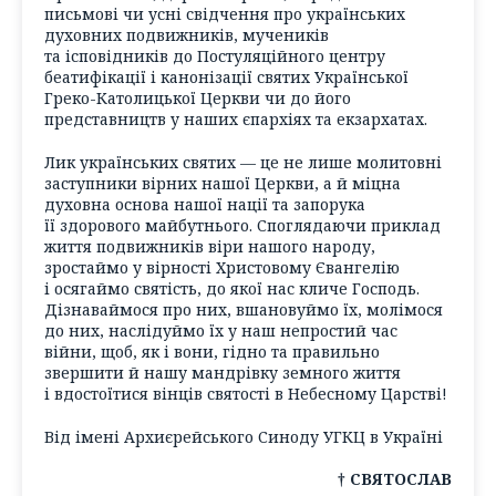
письмові чи усні свідчення про українських
духовних подвижників, мучеників
та ісповідників до Постуляційного центру
беатифікації і канонізації святих Української
Греко-Католицької Церкви чи до його
представництв у наших єпархіях та екзархатах.
Лик українських святих — це не лише молитовні
заступники вірних нашої Церкви, а й міцна
духовна основа нашої нації та запорука
її здорового майбутнього. Споглядаючи приклад
життя подвижників віри нашого народу,
зростаймо у вірності Христовому Євангелію
і осягаймо святість, до якої нас кличе Господь.
Дізнаваймося про них, вшановуймо їх, молімося
до них, наслідуймо їх у наш непростий час
війни, щоб, як і вони, гідно та правильно
звершити й нашу мандрівку земного життя
і вдостоїтися вінців святості в Небесному Царстві!
Від імені Архиєрейського Синоду УГКЦ в Україні
† СВЯТОСЛАВ