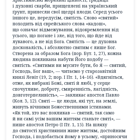
і духовні скарби, прищеплені на український
ґрунт, принесли свої щедрі плоди. Серед усього
іншого це, передусім, святість. Слово «святий»
походить від єврейського слова «кадош»,
що означає відмежування, відокремлення від
усього, що погане і зле, від того, що йде від
лукавого, а не від Бога. Святість — це духовна
досконалість, і абсолютно святим є лише Бог.
Створена за образом Бога (пор. Бут. 1, 27), кожна
людина покликана набути Його подобу —
святість. «Святими ви мусите бути, бо Я — святий,
Господь, Бог ваш», — читаємо у старозавітній
книзі Левіт (19, 2; пор. I Пт. 1, 14–16). «Вдягніться,
отже, як вибрані Божі, святі й любі, у серце
спочутливе, доброту, смиренність, лагідність,
довготерпеливість», — закликає апостол Павло
(Кол. 3, 12). Святі — це люди, які тут, на землі,
живуть вічними Божественними істинами.
«Як той, хто вас покликав — святий, так само
й ви самі усім вашим життям станьте святі», —
пише апостол Петро (І Пт. 1, 15). На шляху
до святості християнин живе життям, достойним
Господа, і подобається йому в усьому, «приносячи