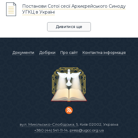
Постанови Сотої сесії Архиєрейського Синоду
УГКЦ в Україні
Дивитися ще
Документи
Добірки
Про сайт
Контактна інформація
вул. Микільсько-Слобідська, 5
, Київ 02002, Україна
+380 (44) 541-11-14
,
press@ugcc.org.ua