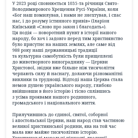
У 2023 році сповнюється 1035-та річниця Свято-
Володимирового Хрещення Русі-України, коли
«Бог наш помилував, і нами не знехтував, і спас
нас, і до розуму істинного привів» (Іларіон
Київський «Слово про закон і благодать»).
Ця подія — поворотний пункт в історії нашого
народу, бо хоч і задовго перед тим християнство
було присутнє на наших землях, але саме від
988 року наші державницькі традиції
та культурна самобутність були прищеплені
до животворного винограднику — Церкви
Христової, звідки вже більше ніж тисячоліття
черпають силу й наснагу, долаючи різноманітні
виклики та труднощі. Відтоді наша Церква стала
немов душею українського народу, глибоко
ввійшовши в його історію і тісно сплівшись
з усіма проявами нашого родинного,
громадського і національного життя.
Прилучившись до єдиної, святої, соборної
і апостольської Церкви, наш народ став частиною
великої християнської родини, яка на той час
мала вже майже тисячолітню історію.
Християнські моральні цінності, традиції