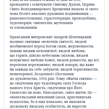
провадити і освячувати Святому Духові, Церква
Свято-Володимирового Хрещення видала зі свого
лона безліч власних духовних подвижників —
рівноапостольних, страстотерпців, преподобних,
чудотворців, святителів, мучеників
та ісповідників.
Праведний митрополит Андрей Шептицький
називає святими «велетнів святості, людей
необмеженої перед Богом сили, жертвенности,
іншим людям непонятної; людей любови,
що горить дійсно небесним світлом, людей
полум’яної любови Божої, людей ревности, що всі
перепони переломлює; людей покори, що каже
їм завжди на себе забувати; людей терпеливости,
невичерпної, бездонної» (Послання
до духовенства, 1934 рік). Тому «Житія святих» —
це свідчення про чудотворну силу Господа
нашого Ісуса Христа, свідчення про Його
Євангеліє як нове, благодатне, святе життя. Це —
євангельський виховний ідеал, християнська
педагогіка, бо в них показано, як виховати
досконалу людську особистість, як вирости