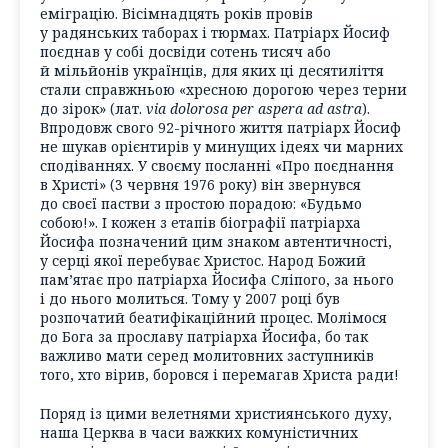
еміграцію. Вісімнадцять років провів
у радянських таборах і тюрмах. Патріарх Йосиф
поєднав у собі досвіди сотень тисяч або
й мільйонів українців, для яких ці десятиліття
стали справжньою «хресною дорогою через терни
до зірок» (лат.
via dolorosa per aspera ad astrа
).
Впродовж свого 92-річного життя патріарх Йосиф
не шукав орієнтирів у минущих ідеях чи марних
сподіваннях. У своєму посланні «Про поєднання
в Христі» (3 червня 1976 року) він звернувся
до своєї пастви з простою порадою: «Будьмо
собою!». І кожен з етапів біографії патріарха
Йосифа позначений цим знаком автентичності,
у серці якої перебуває Христос. Народ Божий
пам’ятає про патріарха Йосифа Сліпого, за нього
і до нього молиться. Тому у 2007 році був
розпочатий беатифікаційний процес. Молімося
до Бога за прославу патріарха Йосифа, бо так
важливо мати серед молитовних заступників
того, хто вірив, боровся і перемагав Христа ради!
Поряд із цими велетнями християнського духу,
наша Церква в часи важких комуністичних