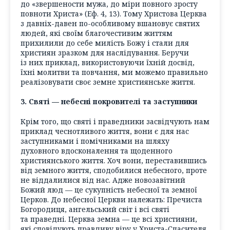
до «звершености мужа, до міри повного зросту
повноти Христа» (Еф. 4, 13). Тому Христова Церква
з давніх-давен по-особливому вшановує святих
людей, які своїм благочестивим життям
прихилили до себе милість Божу і стали для
християн зразком для наслідування. Беручи
із них приклад, використовуючи їхній досвід,
їхні молитви та повчання, ми можемо правильно
реалізовувати своє земне християнське життя.
3. Святі — небесні покровителі та заступники
Крім того, що святі і праведники засвідчують нам
приклад чеснотливого життя, вони є для нас
заступниками і помічниками на шляху
духовного вдосконалення та щоденного
християнського життя. Хоч вони, переставившись
від земного життя, сподобилися небесного, проте
не віддалилися від нас. Адже новозавітний
Божий люд — це сукупність небесної та земної
Церков. До небесної Церкви належать: Пречиста
Богородиця, ангельський світ і всі святі
та праведні. Церква земна — це всі християни,
які сповідують правдиву віру у Христа-Спасителя,