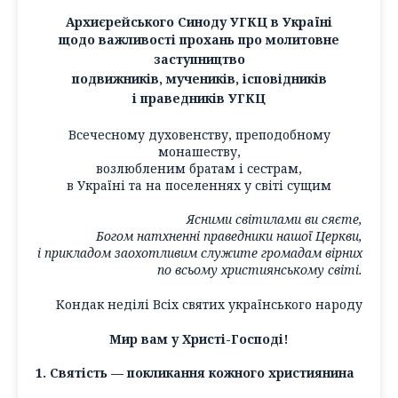
Архиєрейського Синоду УГКЦ в Україні
щодо важливості прохань про молитовне
заступництво
подвижників, мучеників, ісповідників
і праведників УГКЦ
Всечесному духовенству, преподобному
монашеству,
возлюбленим братам і сестрам,
в Україні та на поселеннях у світі сущим
Ясними світилами ви сяєте,
Богом натхненні праведники нашої Церкви,
і прикладом заохотливим служите громадам вірних
по всьому християнському світі.
Кондак неділі Всіх святих українського народу
Мир вам у Христі-Господі!
1. Святість — покликання кожного християнина