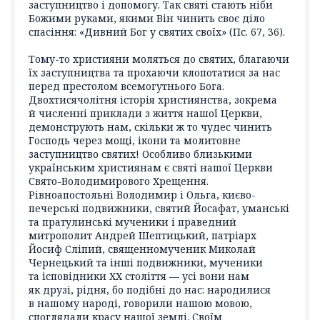
заступництво і допомогу. Так святі стають ніби
Божими руками, якими Він чинить своє діло
спасіння: «Дивний Бог у святих своїх» (Пс. 67, 36).
Тому-то християни моляться до святих, благаючи
їх заступництва та прохаючи клопотатися за нас
перед престолом всемогутнього Бога.
Двохтисячолітня історія християнства, зокрема
й численні приклади з життя нашої Церкви,
демонструють нам, скільки ж то чудес чинить
Господь через мощі, ікони та молитовне
заступництво святих! Особливо близькими
українським християнам є святі нашої Церкви
Свято-Володимирового Хрещення.
Рівноапостольні Володимир і Ольга, києво-
печерські подвижники, святий Йосафат, уманські
та пратулинські мученики і праведний
митрополит Андрей Шептицький, патріарх
Йосиф Сліпий, священномученик Миколай
Чернецький та інші подвижники, мученики
та ісповідники ХХ століття — усі вони нам
як друзі, рідня, бо подібні до нас: народилися
в нашому народі, говорили нашою мовою,
споглядали красу нашої землі. Своїм