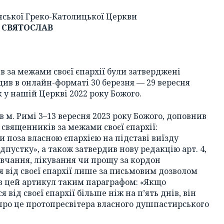
їнської Греко-Католицької Церкви
СВЯТОСЛАВ
за межами своєї єпархії були затверджені
ив в онлайн-форматі 30 березня — 29 вересня
к у нашій Церкві 2022 року Божого.
в м. Римі 3–13 вересня 2023 року Божого, доповнив
я священників за межами своєї єпархії:
поза власною єпархією на підставі виїзду
дпустку», а також затвердив нову редакцію арт. 4,
 навчання, лікування чи прощу за кордон
від своєї єпархії лише за письмовим дозволом
в цей артикул таким параграфом: «Якщо
ід своєї єпархії більше ніж на пʼять днів, він
про це протопресвітера власного душпастирського