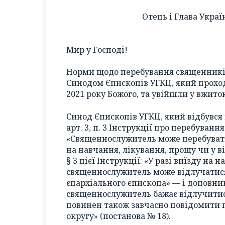
Отець і Глава Укра
Мир у Господі!
Норми щодо перебування священників 
Синодом Єпископів УГКЦ, який проход
2021 року Божого, та увійшли у вжито
Синод Єпископів УГКЦ, який відбувся 
арт. 3, п. 3 Інструкції про перебуванн
«Священнослужитель може перебувати 
на навчання, лікування, прощу чи у ві
§ 3 цієї Інструкції: «У разі виїзду на
священнослужитель може відлучатися 
єпархіального єпископа» — і доповни
священнослужитель бажає відлучитися в
повинен також завчасно повідомити 
округу» (постанова № 18).