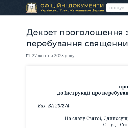
ОФІЦІЙНІ ДОКУМЕНТИ
Української Греко-Католицької Церкви
Декрет проголошення зм
перебування священник
27 жовтня 2023 року
про
до Інструкції про перебува
Вих. ВА 23/274
На славу Святої, Єдиносущ
Отця, і Си