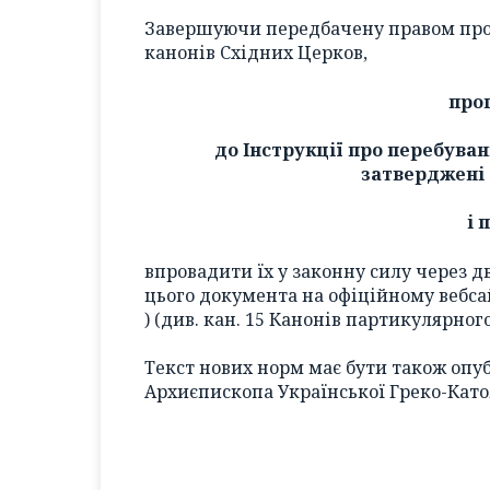
Завершуючи передбачену правом проц
канонів Східних Церков,
про
до Інструкції про перебуван
затверджені 
і 
впровадити їх у законну силу через д
цього документа на офіційному вебса
) (див. кан. 15 Канонів партикулярног
Текст нових норм має бути також опу
Архиєпископа Української Греко-Като