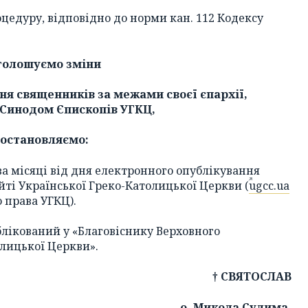
едуру, відповідно до норми кан. 112 Кодексу
голошуємо зміни
ня священників за межами своєї єпархії,
Синодом Єпископів УГКЦ,
постановляємо:
ва місяці від дня електронного опублікування
йті Української Греко-Католицької Церкви (
ugcc.ua
о права УГКЦ).
блікований у «Благовіснику Верховного
лицької Церкви».
† СВЯТОСЛАВ
о. Микола Сулима,