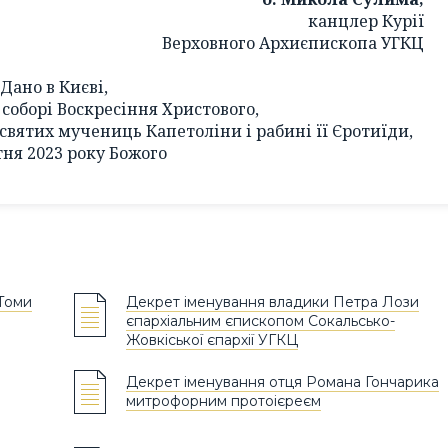
канцлер Курії
Верховного Архиєпископа УГКЦ
Дано в Києві,
соборі Воскресіння Христового,
святих мучениць Капетоліни і рабині її Єротиїди,
тня 2023 року Божого
Томи
Декрет іменування владики Петра Лози
єпархіальним єпископом Сокальсько-
Жовкіської єпархії УГКЦ
Декрет іменування отця Романа Гончарика
митрофорним протоієреєм