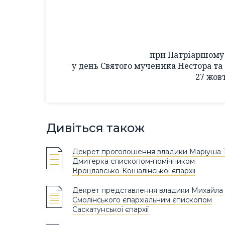
при Патріаршому 
у день Святого мученика Нестора та 
27 жов
Дивіться також
Декрет проголошення владики Маріуша 
Дмитерка єпископом-помічником
Вроцлавсько-Кошалінської єпархії
Декрет представлення владики Михайла
Смолінського єпархіальним єпископом
Саскатунської єпархії