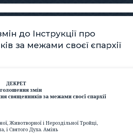
ін до Інструкції про
ів за межами своєї єпархії
ДЕКРЕТ
голошення змін
ння священників за межами своєї єпархії
ної, Животворної і Нероздільної Тройці,
на, і Святого Духа. Амінь