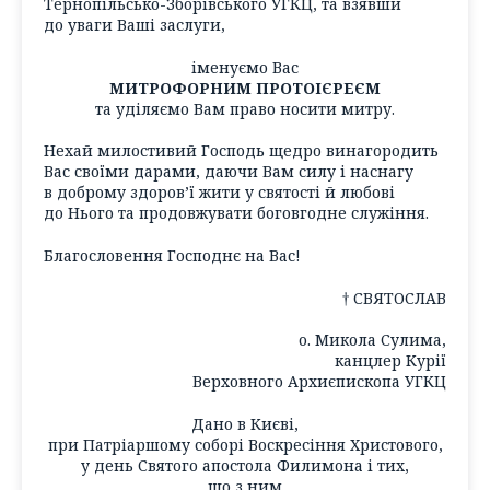
Тернопільсько-Зборівського УГКЦ, та взявши
до уваги Ваші заслуги,
іменуємо Вас
МИТРОФОРНИМ ПРОТОІЄРЕЄМ
та уділяємо Вам право носити митру.
Нехай милостивий Господь щедро винагородить
Вас своїми дарами, даючи Вам силу і наснагу
в доброму здоров’ї жити у святості й любові
до Нього та продовжувати боговгодне служіння.
Благословення Господнє на Вас!
† СВЯТОСЛАВ
о. Микола Сулима,
канцлер Курії
Верховного Архиєпископа УГКЦ
Дано в Києві,
при Патріаршому соборі Воскресіння Христового,
у день Святого апостола Филимона і тих,
що з ним