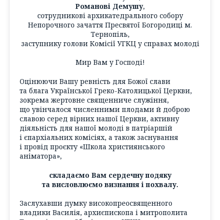
Романові Демушу
,
сотрудникові архикатедрального собору
Непорочного зачаття Пресвятої Богородиці м.
Тернопіль,
заступнику голови Комісії УГКЦ у справах молоді
Мир Вам у Господі!
Оцінюючи Вашу ревність для Божої слави
та блага Української Греко-Католицької Церкви,
зокрема жертовне священниче служіння,
що увінчалося численними плодами й доброю
славою серед вірних нашої Церкви, активну
діяльність для нашої молоді в патріаршій
і єпархіальних комісіях, а також заснування
і провід проєкту «Школа християнського
аніматора»,
складаємо Вам сердечну подяку
та висловлюємо визнання і похвалу.
Заслухавши думку високопреосвященного
владики Василія, архиєпископа і митрополита