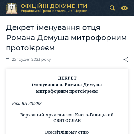
ОФІЦІЙНІ ДОКУМЕНТИ
Української Греко-Католицької Церкви
Декрет іменування отця
Романа Демуша митрофорним
протоієреєм
25 грудня 2023 року
ДЕКРЕТ
іменування о. Романа Демуша
митрофорним протоієреєм
Вих. ВА 23/298
Верховний Архиєпископ Києво-Галицький
СВЯТОСЛАВ
Всесвітлішому отцю