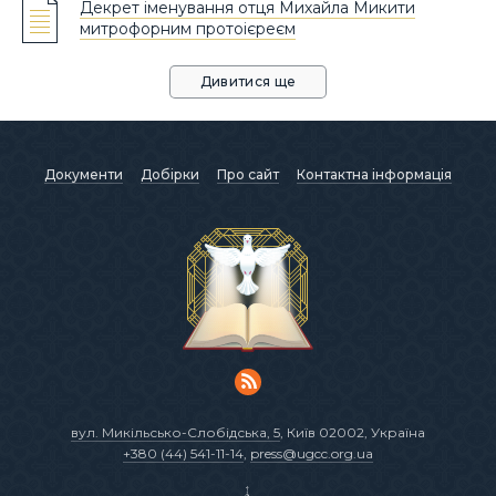
Декрет іменування отця Михайла Микити
митрофорним протоієреєм
Дивитися ще
Документи
Добірки
Про сайт
Контактна інформація
вул. Микільсько-Слобідська, 5
, Київ 02002, Україна
+380 (44) 541-11-14
,
press@ugcc.org.ua