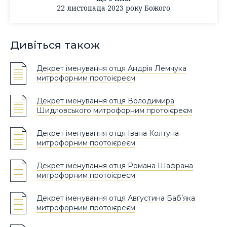
22 листопада 2023 року Божого
Дивіться також
Декрет іменування отця Андрія Лемчука
митрофорним протоієреєм
Декрет іменування отця Володимира
Шидловського митрофорним протоієреєм
Декрет іменування отця Івана Колтуна
митрофорним протоієреєм
Декрет іменування отця Романа Шафрана
митрофорним протоієреєм
Декрет іменування отця Августина Бабʼяка
митрофорним протоієреєм