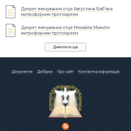
Декрет іменування отця Августина Бабʼяка
митрофорним протоієреєм
Декрет іменування отця Михайла Микити
митрофорним протоієреєм
Дивитися ще
Документи
Добірки
Про сайт
Контактна інформація