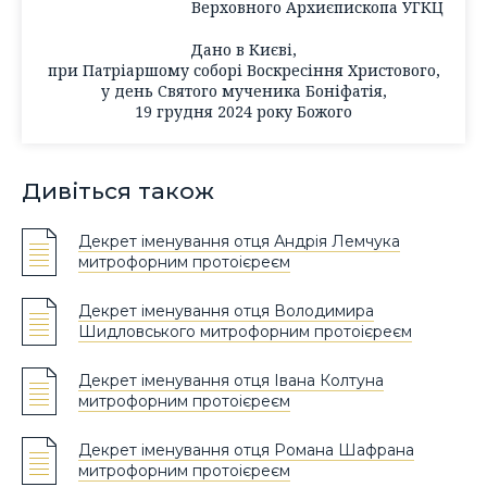
Верховного Архиєпископа УГКЦ
Дано в Києві,
при Патріаршому соборі Воскресіння Христового,
у день Святого мученика Боніфатія,
19 грудня 2024 року Божого
Дивіться також
Декрет іменування отця Андрія Лемчука
митрофорним протоієреєм
Декрет іменування отця Володимира
Шидловського митрофорним протоієреєм
Декрет іменування отця Івана Колтуна
митрофорним протоієреєм
Декрет іменування отця Романа Шафрана
митрофорним протоієреєм