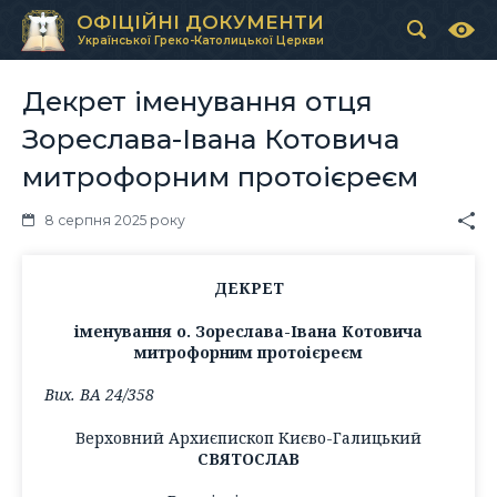
ОФІЦІЙНІ ДОКУМЕНТИ
Української Греко-Католицької Церкви
Декрет іменування отця
Зореслава-Івана Котовича
митрофорним протоієреєм
8 серпня 2025 року
ДЕКРЕТ
іменування о. Зореслава-Івана Котовича
митрофорним протоієреєм
Вих. ВА 24/358
Верховний Архиєпископ Києво-Галицький
СВЯТОСЛАВ