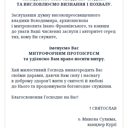
ТА ВИСЛОВЛЮЄМО ВИЗНАННЯ І ПОХВАЛУ.
Заслухавши думку високопреосвященного
владики Володимира, архиєпископа
і митрополита Івано-Франківського, та взявши
до уваги Ваші численні заслуги і авторитет серед
тих, кому Ви служите,
іменуємо Вас
МИТРОФОРНИМ ПРОТОІЄРЕЄМ
та уділяємо Вам право носити митру.
Хай милостивий Господь винагородить Вас
своїми дарами, даючи Вам силу і наснагу
в доброму здоров’ї жити у святості й любові
до Нього та продовжувати боговгодне служіння.
Благословення Господнє на Вас!
† СВЯТОСЛАВ
о. Микола Сулима,
канцлер Курії