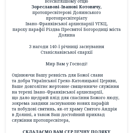
Всесвітлішому отцю
Зореславові-Іванові Котовичу,
протопресвітерові Долинського
протопресвітеріату
Івано-Франківської архиєпархії УГКЦ,
пароху парафії Різдва Пресвятої Богородиці міста
Долина
З нагоди 140-ї річниці заснування
Станіславівської єпархії
Мир Вам у Господі!
Оцінюючи Вашу ревність для Божої слави
та добра Української Греко-Католицької Церкви,
Ваше довголітнє жертовне священниче служіння
на терені Івано-Франківської архиєпархії,
що дало щедрий плід для спасіння Божого люду,
зокрема завдяки заснуванню нових парафій
та побудові святинь, як-от храму Святого Андрія
в Долині, а також Ваш достойний приклад
служіння протопресвітера,
СКЛАДАЄМО ВАМ СЕРДЕЧНУ ПОДЯКУ