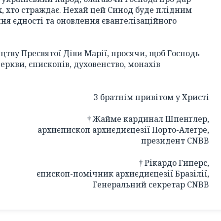
іх, хто страждає. Нехай цей Синод буде плідним
ня єдності та оновлення євангелізаційного
цтву Пресвятої Діви Марії, просячи, щоб Господь
еркви, єпископів, духовенство, монахів
З братнім привітом у Христі
† Жайме кардинал Шпенґлер,
архиєпископ архиєдиєцезії Порто-Алеґре,
президент CNBB
† Рікардо Гиперс,
єпископ-помічник архиєдиєцезії Бразілії,
Генеральний секретар CNBB