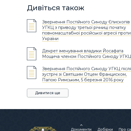
Дивіться також
Звернення Постійного Синоду Єпископів
УГКЦ з приводу третьої річниці початку
повномасштабної російської агресії проти
України
Декрет іменування владики Йосафата
Мощича членом Постійного Синоду УГК
Звернення Постійного Синоду УГКЦ післ
зустрічі зі Святішим Отцем Франциском,
Папою Римським, 5 березня 2016 року
Дивитися ще
Документи
Добірки
Про са