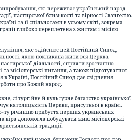
 випробування, які переживає український народ
дії, пастирської близькості та вірності Євангелію.
раїні та її спільнотами в усьому світі, зокрема
міграції глибоко переплетена з життям і місією
служіння, яке здійснює цей Постійний Синод,
ьності, якою покликана жити вся Церква.
пастирської діяльності, сприяти зростанню
 та місіонерські питання, а також підготуватися
я в Україні, Постійний Синод дає свідчення
урботи про Божий народ.
овне, літургійне й культурне багатство української
чує католицькість Церкви, присутньої в країні.
35-ту річницю прибуття перших українських
на віра допомогла побудувати живі місіонерські
охристиянській традиції.
 український народ, благаючи Господа про дар