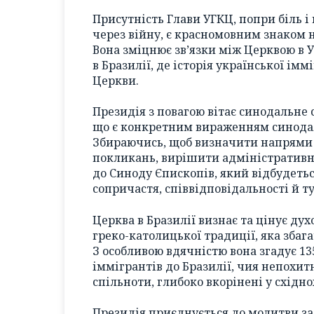
Присутність Глави УГКЦ, попри біль і
через війну, є красномовним знаком на
Вона зміцнює зв’язки між Церквою в Ук
в Бразилії, де історія української ім
Церкви.
Президія з повагою вітає синодальне 
що є конкретним вираженням синодал
Збираючись, щоб визначити напрями 
покликань, вирішити адміністративні
до Синоду Єпископів, який відбудетьс
сопричастя, співвідповідальності й т
Церква в Бразилії визнає та цінує дух
греко-католицької традиції, яка збага
З особливою вдячністю вона згадує 1
іммігрантів до Бразилії, чия непохит
спільноти, глибоко вкорінені у східн
Президія приєднується до молитви за