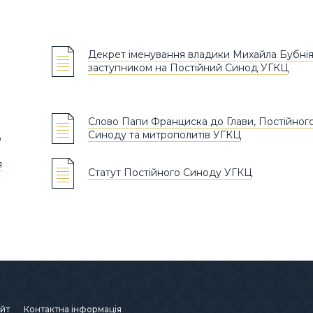
Декрет іменування владики Михайла Бубні
заступником на Постійний Синод УГКЦ
Слово Папи Франциска до Глави, Постійног
Ц
Синоду та митрополитів УГКЦ
я
Статут Постійного Синоду УГКЦ
йт
Контактна інформація