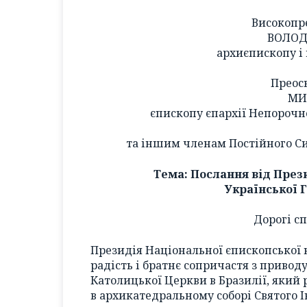
Високопр
ВОЛОД
архиєпископу і
Преос
МИ
єпископу єпархії Непорочно
та іншим членам Постійного Си
Тема: Послання від През
Української 
Дорогі сп
Президія Національної єпископської 
радість і братнє сопричастя з привод
Католицької Церкви в Бразилії, який
в архикатедральному соборі Святого І