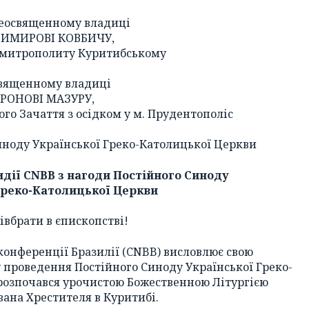
еосвященному владиці
ИМИРОВІ КОВБИЧУ,
 митрополиту Куритибському
вященному владиці
РОНОВІ МАЗУРУ,
го Зачаття з осідком у м. Прудентополіс
ноду Української Греко-Католицької Церкви
идії CNBB з нагоди Постійного Синоду
Греко-Католицької Церкви
івбрати в єпископстві!
конференції Бразилії (CNBB) висловлює свою
у проведення Постійного Синоду Української Греко-
 розпочався урочистою Божественною Літургією
вана Хрестителя в Куритибі.