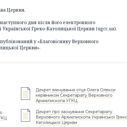
ава Церкви.
 наступного дня після його електронного
 Української Греко-Католицької Церкви (ugcc.ua).
опублікований у «Благовіснику Верховного
лицької Церкви».
Декрет іменування отця Олега Олекси
керівником Секретаріату Верховного
Архиєпископа УГКЦ
Декрет про заснування Секретаріату
о
Верховного Архиєпископа Української Греко
ГКЦ
Католицької Церкви