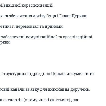
ої/вихідної кореспонденції.
ня та збереження архіву Отця і Глави Церкви.
а етикет, церемоніал та прийоми.
у забезпечені комунікаційної та організаційної
еркви.
іх структурних підрозділів Церкви документи та
ковні канали зв'язку для виконання доручень.
и експертів (у тому числі світських) для