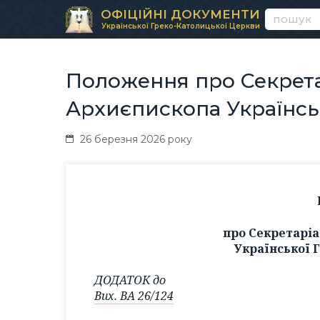
ОФІЦІЙНІ ДОКУМЕНТИ
Української Греко-Католицької Церкви
Положення про Секрета
Архиєпископа Українсь
26 березня 2026 року
про Секретарі
Української 
ДОДАТОК до
Вих. ВА 26/124