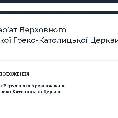
ріат Верховного
кої Греко-Католицької Церкв
ПОЛОЖЕННЯ
ат Верховного Архиєпископа
Греко-Католицької Церкви