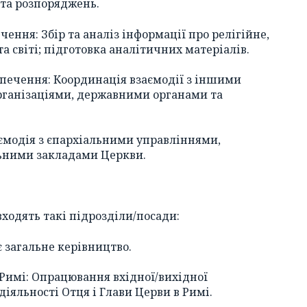
 та розпоряджень.
чення: Збір та аналіз інформації про релігійне,
а світі; підготовка аналітичних матеріалів.
печення: Координація взаємодії з іншими
ганізаціями, державними органами та
аємодія з єпархіальними управліннями,
ьними закладами Церкви.
входять такі підрозділи/посади:
є загальне керівництво.
у Римі: Опрацювання вхідної/вихідної
діяльності Отця і Глави Церви в Римі.