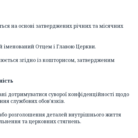
ється на основі затверджених річних та місячних
ий іменований Отцем і Главою Церкви.
снюється згідно із кошторисом, затвердженим
ність
зані дотримуватися суворої конфіденційності щодо
ння службових обов'язків.
 або розголошення деталей внутрішнього життя
ільнення та церковних стягнень.