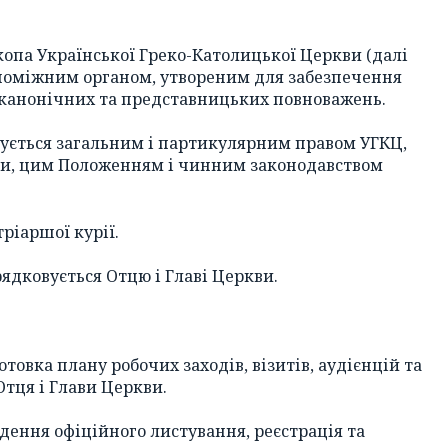
копа Української Греко-Католицької Церкви (далі
опоміжним органом, утвореним для забезпечення
 канонічних та представницьких повноважень.
керується загальним і партикулярним правом УГКЦ,
ви, цим Положенням і чинним законодавством
тріаршої курії.
рядковується Отцю і Главі Церкви.
отовка плану робочих заходів, візитів, аудієнцій та
Отця і Глави Церкви.
дення офіційного листування, реєстрація та