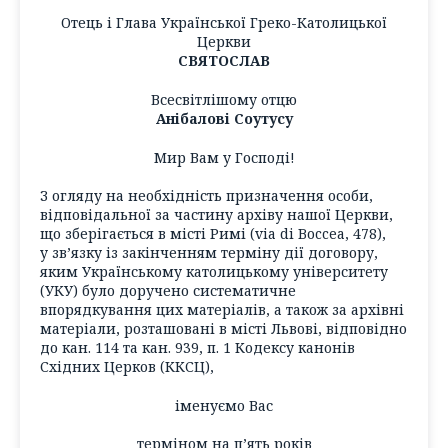
Отець і Глава Української Греко-Католицької
Церкви
СВЯТОСЛАВ
Всесвітлішому отцю
Анібалові Соутусу
Мир Вам у Господі!
З огляду на необхідність призначення особи,
відповідальної за частину архіву нашої Церкви,
що зберігається в місті Римі (via di Boccea, 478),
у зв’язку із закінченням терміну дії договору,
яким Українському католицькому університету
(УКУ) було доручено систематичне
впорядкування цих матеріалів, а також за архівні
матеріали, розташовані в місті Львові, відповідно
до кан. 114 та кан. 939, п. 1 Кодексу канонів
Східних Церков (ККСЦ),
іменуємо Вас
терміном на п’ять років