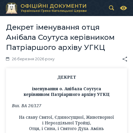
ОФІЦІЙНІ ДОКУМЕНТИ
Української Греко-Католицької Церкви
Декрет іменування отця
Анібала Соутуса керівником
Патріаршого архіву УГКЦ
26 березня 2026 року
ДЕКРЕТ
іменування о. Анібала Соутуса
керівником Патріаршого архіву УГКЦ
Вих. ВА 26/127
На славу Святої, Єдиносущної, Животворної
і Нероздільної Тройці,
Отця, і Сина, і Святого Духа. Амінь