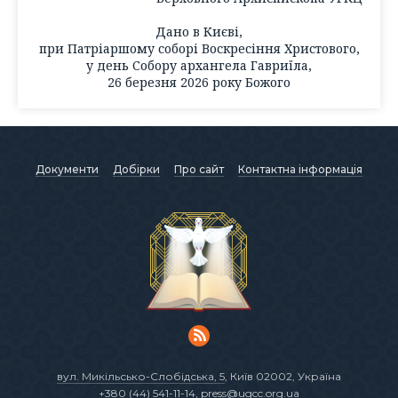
Дано в Києві,
при Патріаршому соборі Воскресіння Христового,
у день Собору архангела Гавриїла,
26 березня 2026 року Божого
Документи
Добірки
Про сайт
Контактна інформація
вул. Микільсько-Слобідська, 5
, Київ 02002, Україна
+380 (44) 541-11-14
,
press@ugcc.org.ua