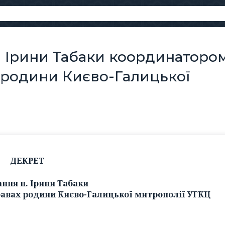
і Ірини Табаки координаторо
х родини Києво-Галицької
ДЕКРЕТ
ння п. Ірини Табаки
равах родини Києво-Галицької митрополії УГКЦ