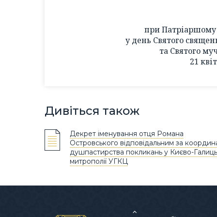
при Патріаршому 
у день Святого священ
та Святого муч
21 кві
Дивіться також
Декрет іменування отця Романа
Островського відповідальним за координ
душпастирства покликань у Києво-Галиць
митрополії УГКЦ