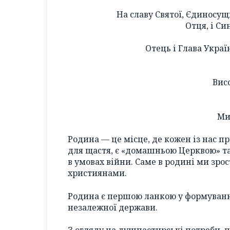
На славу Святої, Єдиносущ
Отця, і Си
Отець і Глава Укра
Вис
Ми
Родина — це місце, де кожен із нас п
для щастя, є «домашньою Церквою» та 
в умовах війни. Саме в родині ми зр
християнами.
Родина є першою ланкою у формуванні
незалежної держави.
З огляду на душпастирські потреби, 