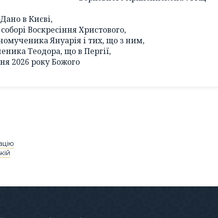
Дано в Києві,
соборі Воскресіння Христового,
номученика Януарія і тих, що з ним,
еника Теодора, що в Пергії,
тня 2026 року Божого
ацію
кій