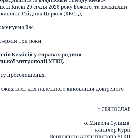
істі Києві 29 січня 2026 року Божого, та зваживши
у канонів Східних Церков (ККСЦ),
іменуємо Вас
 термін три роки
лів Комісій у справах родини
цької митрополії УГКЦ.
нту проголошення.
Божих ласк для належного виконання довіреного
† СВЯТОСЛАВ
о. Микола Сулима,
канцлер Курії
Верховного Архиєпископа УГКЦ