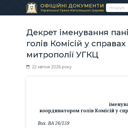
ОФІЦІЙНІ ДОКУМЕНТИ
Української Греко-Католицької Церкви
Декрет іменування пан
голів Комісій у справа
митрополії УГКЦ
22 квітня 2026 року
іменува
координатором голів Комісій у сп
Вих. ВА 26/159