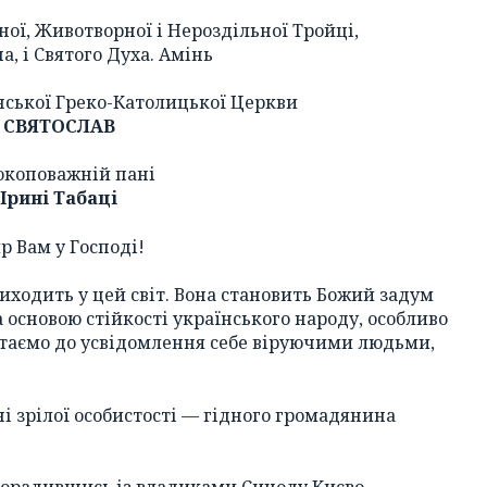
ної, Животворної і Нероздільної Тройці,
на, і Святого Духа. Амінь
їнської Греко-Католицької Церкви
СВЯТОСЛАВ
окоповажній пані
Ірині Табаці
р Вам у Господі!
риходить у цей світ. Вона становить Божий задум
основою стійкості українського народу, особливо
остаємо до усвідомлення себе віруючими людьми,
 зрілої особистості — гідного громадянина
порадившись із владиками Синоду Києво-