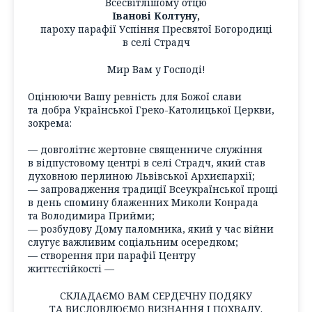
Всесвітлішому отцю
Іванові Колтуну,
пароху парафії Успіння Пресвятої Богородиці
в селі Страдч
Мир Вам у Господі!
Оцінюючи Вашу ревність для Божої слави
та добра Української Греко-Католицької Церкви,
зокрема:
— довголітнє жертовне священниче служіння
в відпустовому центрі в селі Страдч, який став
духовною перлиною Львівської Архиєпархії;
— запровадження традиції Всеукраїнської прощі
в день спомину блаженних Миколи Конрада
та Володимира Прийми;
— розбудову Дому паломника, який у час війни
слугує важливим соціальним осередком;
— створення при парафії Центру
життєстійкості —
СКЛАДАЄМО ВАМ СЕРДЕЧНУ ПОДЯКУ
ТА ВИСЛОВЛЮЄМО ВИЗНАННЯ І ПОХВАЛУ.