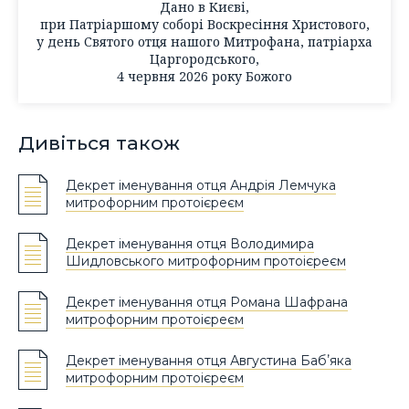
Дано в Києві,
при Патріаршому соборі Воскресіння Христового,
у день Святого отця нашого Митрофана, патріарха
Царгородського,
4 червня 2026 року Божого
Дивіться також
Декрет іменування отця Андрія Лемчука
митрофорним протоієреєм
Декрет іменування отця Володимира
Шидловського митрофорним протоієреєм
Декрет іменування отця Романа Шафрана
митрофорним протоієреєм
Декрет іменування отця Августина Бабʼяка
митрофорним протоієреєм