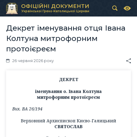
ОФІЦІЙНІ ДОКУМЕНТИ
Української Греко-Католицької Церкви
Декрет іменування отця Івана
Колтуна митрофорним
протоієреєм
26 червня 2026 року
ДЕКРЕТ
іменування о. Івана Колтуна
митрофорним протоієреєм
Вих. ВА 26/194
Верховний Архиєпископ Києво-Галицький
СВЯТОСЛАВ