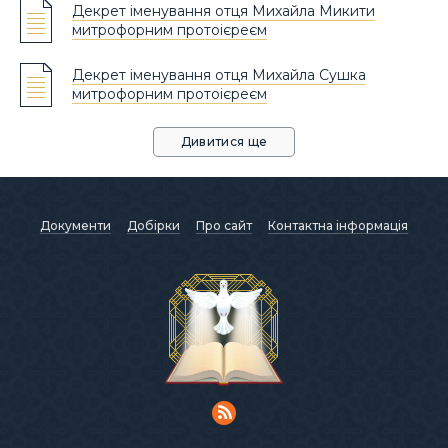
Декрет іменування отця Михайла Микити
митрофорним протоієреєм
Декрет іменування отця Михайла Сушка
митрофорним протоієреєм
Дивитися ще
Документи
Добірки
Про сайт
Контактна інформація