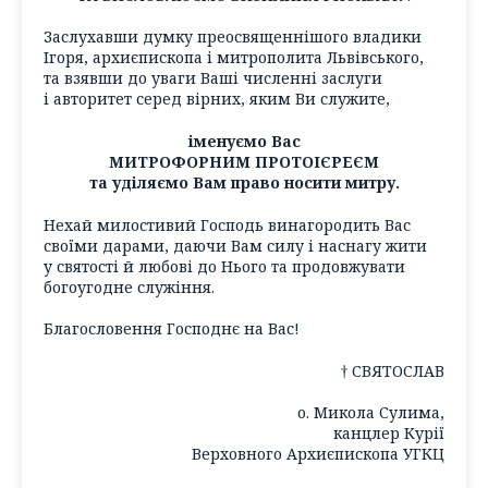
Заслухавши думку преосвященнішого владики
Ігоря, архиєпископа і митрополита Львівського,
та взявши до уваги Ваші численні заслуги
і авторитет серед вірних, яким Ви служите,
іменуємо Вас
МИТРОФОРНИМ ПРОТОІЄРЕЄМ
та уділяємо Вам право носити митру.
Нехай милостивий Господь винагородить Вас
своїми дарами, даючи Вам силу і наснагу жити
у святості й любові до Нього та продовжувати
богоугодне служіння.
Благословення Господнє на Вас!
† СВЯТОСЛАВ
о. Микола Сулима,
канцлер Курії
Верховного Архиєпископа УГКЦ