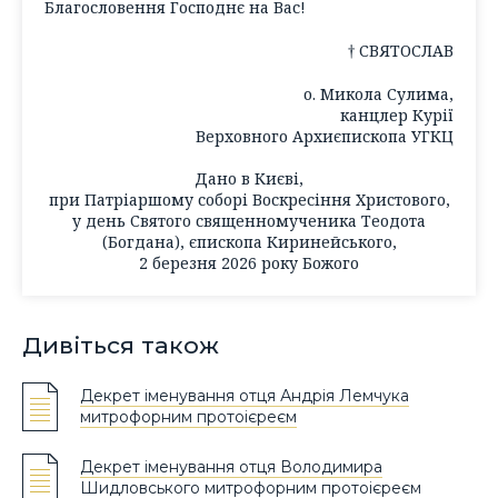
Благословення Господнє на Вас!
† СВЯТОСЛАВ
о. Микола Сулима,
канцлер Курії
Верховного Архиєпископа УГКЦ
Дано в Києві,
при Патріаршому соборі Воскресіння Христового,
у день Святого священномученика Теодота
(Богдана), єпископа Киринейського,
2 березня 2026 року Божого
Дивіться також
Декрет іменування отця Андрія Лемчука
митрофорним протоієреєм
Декрет іменування отця Володимира
Шидловського митрофорним протоієреєм