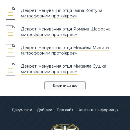
Декрет іменування отця Івана Колтуна
митрофорним протоієреєм
Декрет іменування отця Романа Шафрана
митрофорним протоієреєм
Декрет іменування отця Михайла Микити
митрофорним протоієреєм
Декрет іменування отця Михайла Сушка
митрофорним протоієреєм
Дивитися ще
Документи
Добірки
Про сайт
Контактна інформація