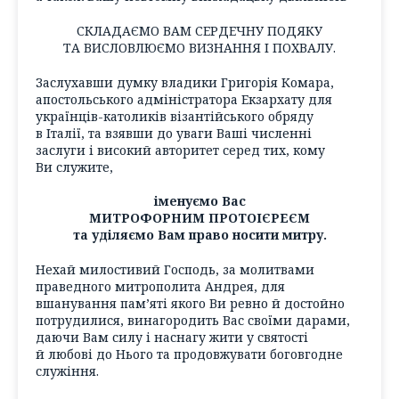
СКЛАДАЄМО ВАМ СЕРДЕЧНУ ПОДЯКУ
ТА ВИСЛОВЛЮЄМО ВИЗНАННЯ І ПОХВАЛУ.
Заслухавши думку владики Григорія Комара,
апостольського адміністратора Екзархату для
українців-католиків візантійського обряду
в Італії, та взявши до уваги Ваші численні
заслуги і високий авторитет серед тих, кому
Ви служите,
іменуємо Вас
МИТРОФОРНИМ ПРОТОІЄРЕЄМ
та уділяємо Вам право носити митру.
Нехай милостивий Господь, за молитвами
праведного митрополита Андрея, для
вшанування пам’яті якого Ви ревно й достойно
потрудилися, винагородить Вас своїми дарами,
даючи Вам силу і наснагу жити у святості
й любові до Нього та продовжувати боговгодне
служіння.