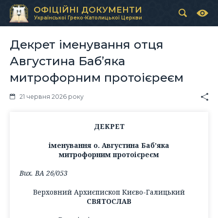
ОФІЦІЙНІ ДОКУМЕНТИ
Української Греко-Католицької Церкви
Декрет іменування отця
Августина Бабʼяка
митрофорним протоієреєм
21 червня 2026 року
ДЕКРЕТ
іменування о. Августина Бабʼяка
митрофорним протоієреєм
Вих. ВА 26/053
Верховний Архиєпископ Києво-Галицький
СВЯТОСЛАВ