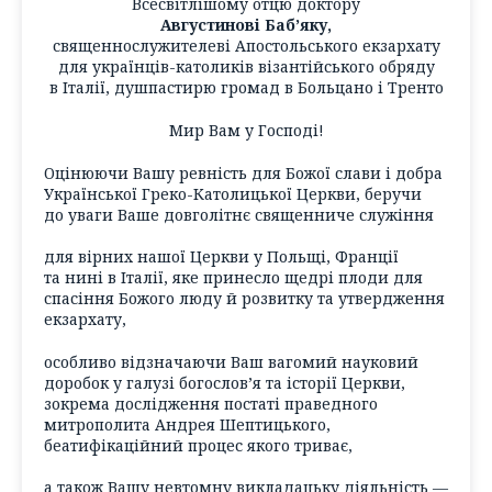
Всесвітлішому отцю доктору
Августинові Баб’яку,
священнослужителеві Апостольського екзархату
для українців-католиків візантійського обряду
в Італії, душпастирю громад в Больцано і Тренто
Мир Вам у Господі!
Оцінюючи Вашу ревність для Божої слави і добра
Української Греко-Католицької Церкви, беручи
до уваги Ваше довголітнє священниче служіння
для вірних нашої Церкви у Польщі, Франції
та нині в Італії, яке принесло щедрі плоди для
спасіння Божого люду й розвитку та утвердження
екзархату,
особливо відзначаючи Ваш вагомий науковий
доробок у галузі богослов’я та історії Церкви,
зокрема дослідження постаті праведного
митрополита Андрея Шептицького,
беатифікаційний процес якого триває,
а також Вашу невтомну викладацьку діяльність —