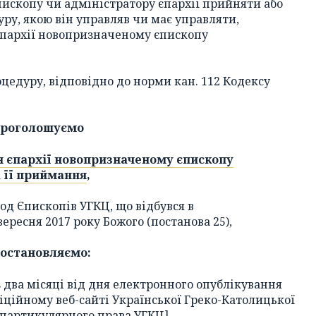
ископу чи адміністратору єпархії прийняти або
ру, якою він управляв чи має управляти,
пархії новопризначеному єпископу
едуру, відповідно до норми кан. 112 Кодексу
роголошуємо
 єпархії новопризначеному єпископу
 її приймання
,
од Єпископів УГКЦ, що відбувся в
ересня 2017 року Божого (постанова 25),
постановляємо:
 два місяці від дня електронного опублікування
іційному веб-сайті Української Греко-Католицької
партикулярного права УГКЦ].