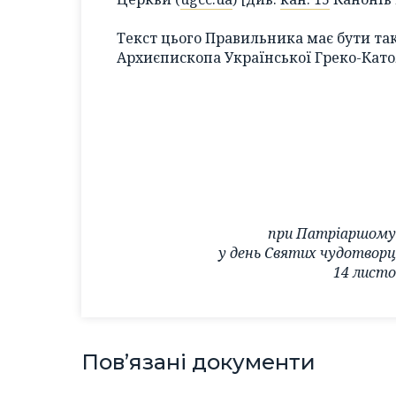
Текст цього Правильника має бути та
Архиєпископа Української Греко-Като
при Патріаршому 
у день Святих чудотворці
14 листо
Пов’язані документи