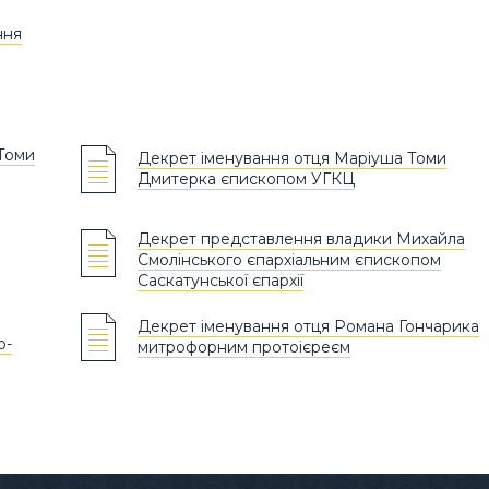
ння
Томи
Декрет іменування отця Маріуша Томи
Дмитерка єпископом УГКЦ
Декрет представлення владики Михайла
Смолінського єпархіальним єпископом
Саскатунської єпархії
Декрет іменування отця Романа Гончарика
о-
митрофорним протоієреєм