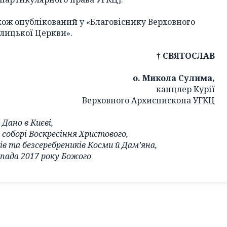
кож опублікований у «Благовіснику Верховного
лицької Церкви».
† СВЯТОСЛАВ
о. Микола Сулима,
канцлер Курії
Верховного Архиєпископа УГКЦ
Дано в Києві,
соборі Воскресіння Христового,
в та безсеребреників Косми й Дам’яна,
пада 2017 року Божого