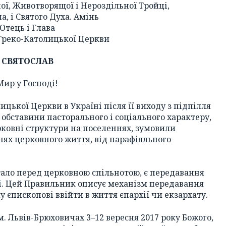
ої, Животворящої і Нероздільної Тройці,
на, і Святого Духа. Амінь
Отець і Глава
Греко-Католицької Церкви
СВЯТОСЛАВ
Мир у Господі!
цької Церкви в Україні після її виходу з підпілля
і обставини пасторального і соціального характеру,
рковні структури на поселеннях, зумовили
нях церковного життя, від парафіяльного
тало перед церковною спільнотою, є передавання
і. Цей Правильник описує механізм передавання
у єпископові ввійти в життя єпархії чи екзархату.
м. Львів-Брюховичах 3–12 вересня 2017 року Божого,