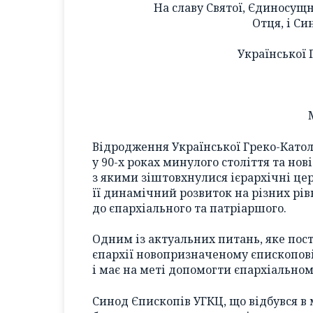
На славу Святої, Єдиносущн
Отця, і Си
Української 
Відродження Української Греко-Католи
у 90-х роках минулого століття та нов
з якими зіштовхнулися ієрархічні це
її динамічний розвиток на різних рів
до єпархіального та патріаршого.
Одним із актуальних питань, яке пос
єпархії новопризначеному єпископов
і має на меті допомогти єпархіальном
Синод Єпископів УГКЦ, що відбувся в 