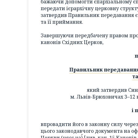
бажаючи допомогти єпархіальному єп
передати ієрархічну церковну структу
затвердив Правильник передавання є
та її приймання.
Завершуючи передбачену правом проц
канонів Східних Церков,
п
Правильник передавання
та
який затвердив Син
м. Львів-Брюховичах 3–12 в
і 
впровадити його в законну силу через
цього законодавчого документа на оф
Церкви (
ugcc.ua
) [див.
кан. 15
Канонів 