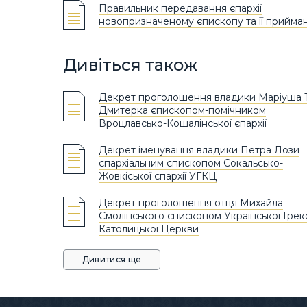
Правильник передавання єпархії
новопризначеному єпископу та її прийма
Дивіться також
Декрет проголошення владики Маріуша 
Дмитерка єпископом-помічником
Вроцлавсько-Кошалінської єпархії
Декрет іменування владики Петра Лози
єпархіальним єпископом Сокальсько-
Жовкіської єпархії УГКЦ
Декрет проголошення отця Михайла
Смолінського єпископом Української Грек
Католицької Церкви
Дивитися ще