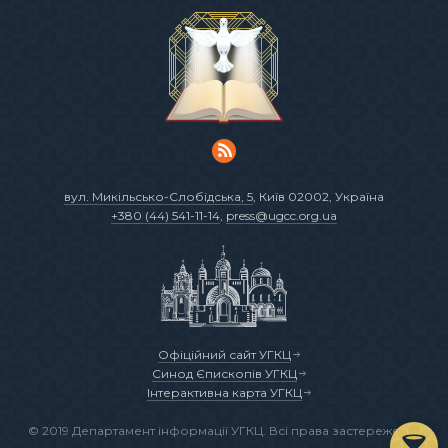
вул. Микільсько-Слобідська, 5
, Київ 02002, Україна
+380 (44) 541-11-14
,
press@ugcc.org.ua
Офіційний сайт УГКЦ
Синод Єпископів УГКЦ
Інтерактивна карта УГКЦ
© 2019 Департамент інформації УГКЦ. Всі права застережено.