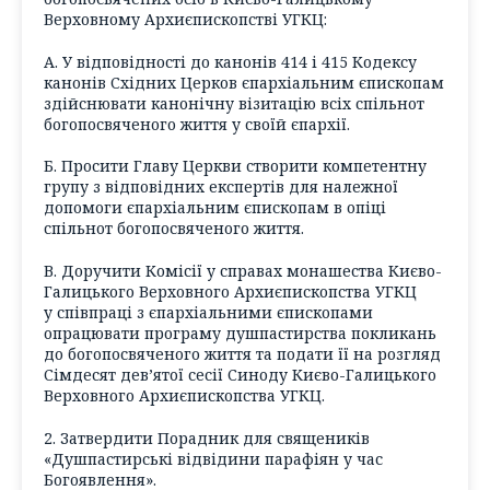
Верховному Архиєпископстві УГКЦ:
А. У відповідності до канонів 414 і 415 Кодексу
канонів Східних Церков єпархіальним єпископам
здійснювати канонічну візитацію всіх спільнот
богопосвяченого життя у своїй єпархії.
Б. Просити Главу Церкви створити компетентну
групу з відповідних експертів для належної
допомоги єпархіальним єпископам в опіці
спільнот богопосвяченого життя.
В. Доручити Комісії у справах монашества Києво-
Галицького Верховного Архиєпископства УГКЦ
у співпраці з єпархіальними єпископами
опрацювати програму душпастирства покликань
до богопосвяченого життя та подати її на розгляд
Сімдесят дев’ятої сесії Синоду Києво-Галицького
Верховного Архиєпископства УГКЦ.
2. Затвердити Порадник для священиків
«Душпастирські відвідини парафіян у час
Богоявлення».