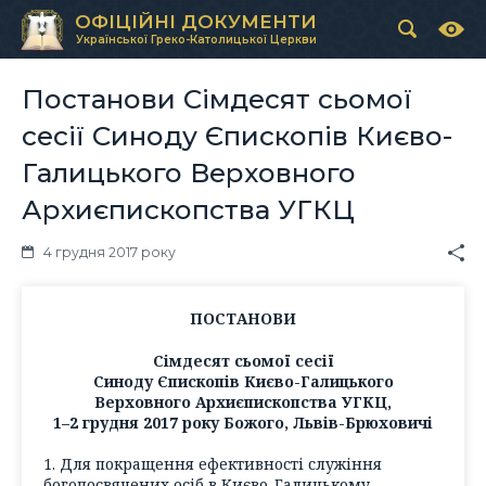
ОФІЦІЙНІ ДОКУМЕНТИ
Української Греко-Католицької Церкви
Постанови Сімдесят сьомої
сесії Синоду Єпископів Києво-
Галицького Верховного
Архиєпископства УГКЦ
4 грудня 2017 року
ПОСТАНОВИ
Сімдесят сьомої сесії
Синоду Єпископів Києво-Галицького
Верховного Архиєпископства УГКЦ,
1–2 грудня 2017 року Божого, Львів-Брюховичі
1. Для покращення ефективності служіння
богопосвячених осіб в Києво-Галицькому