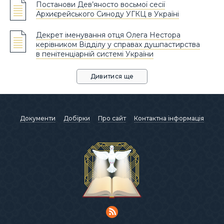
Постанови Дев’яносто восьмої сесії
Архиєрейського Синоду УГКЦ в Україні
Декрет іменування отця Олега Нестора
керівником Відділу у справах душпастирства
в пенітенціарній системі України
Дивитися ще
Документи
Добірки
Про сайт
Контактна інформація