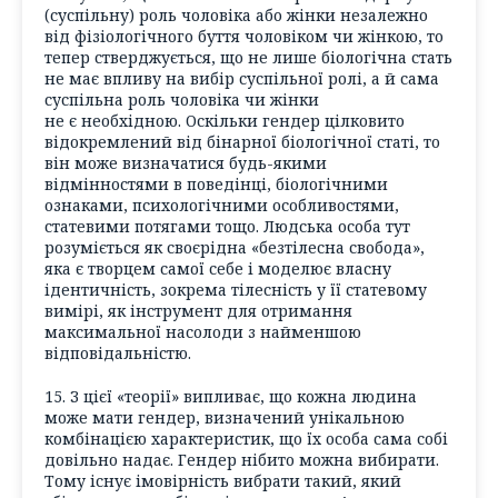
(суспільну) роль чоловіка або жінки незалежно
від фізіологічного буття чоловіком чи жінкою, то
тепер стверджується, що не лише біологічна стать
не має впливу на вибір суспільної ролі, а й сама
суспільна роль чоловіка чи жінки
не є необхідною. Оскільки гендер цілковито
відокремлений від бінарної біологічної статі, то
він може визначатися будь-якими
відмінностями в поведінці, біологічними
ознаками, психологічними особливостями,
статевими потягами тощо. Людська особа тут
розуміється як своєрідна «безтілесна свобода»,
яка є творцем самої себе і моделює власну
ідентичність, зокрема тілесність у її статевому
вимірі, як інструмент для отримання
максимальної насолоди з найменшою
відповідальністю.
15. З цієї «теорії» випливає, що кожна людина
може мати гендер, визначений унікальною
комбінацією характеристик, що їх особа сама собі
довільно надає. Гендер нібито можна вибирати.
Тому існує імовірність вибрати такий, який