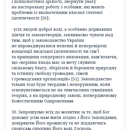
і психологічної зрілості, звернути увагу
на пасторальну роботу з особами, які мають
проблеми із визначенням власної статевої
ідентичності
[30]
;
· усіх людей доброї волі, а особливо державних
діячів та законотворців, закликаємо чувати над
тим, щоб у законодавство України
не впроваджувалися непевні й неперевірені
концепції людської ідентичності чи сім’ї
та принципи гендерного виховання, пам’ятаючи,
що «керівна влада має за мету служити
спільному благу, зберігати й боронити природну
та істинну свободу громадян, сімей
і громадських організацій»
[31]
. Законодавство
тільки тоді буде твердим і непорушним, коли
основуватиметься не на тимчасових сумнівних
теоріях, а на природному законі, потвердженому
Божественним Одкровенням.
30. Запрошуємо всіх до молитви за те, щоб Бог
допоміг усім нам жити згідно з Його Заповідями,
довіряючи Його промислу та не піддаючись
спокусам спротиву Його волі. Господь,