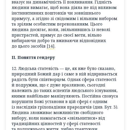
вказує на динамічність її покликання. Гідність
людини вимагає, щоб вона діяла не під впливом
інстинктивних поштовхів чи зовнішнього
примусу, а згідно зі свідомим і вільним вибором
та зрілим особистим переконанням. Цього
людина досягає, коли, звільнившись із неволі
пристрастей, прямує до своєї мети, вільно
вибираючи добро та вживаючи відповідних
до цього засобів
[14]
.
II. Поняття гендеру
12. Людська статевість — це, як вже було сказано,
природний Божий дар і саме в ній відкривається
радість бути співтворцем. Однак сфера статевості
й подружжя, що є дуже вразливою, сьогодні
належить до таких аспектів людського існування,
якими найбільше маніпулюють. Постійна спокуса
порушити Божі установи в цій сфері є одним
із наслідків гріхопадіння прародичів (див. Бут. 3).
Людина зловживає можливістю свобідного
вибору, коли намагається «звільнитися» від
традиційних цінностей у сфері статевості
та подружнього життя, хибно трактуючи