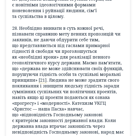
є новітніми ідеологічними формами
поневолення і руйнації людини, сім’ї
та суспільства в цілому.
28. Необхідно вникати в суть кожної речі,
пізнавати справжню мету певних пропозицій чи
закликів, не даючи обдурити себе тим,
що представляється під гаслами примарної
гідності й свободи чи проголошується
як «необхідні кроки» для реалізації певного
геополітичного курсу держави. Маємо пам’ятати,
що «держава не може здійснювати своїх функцій,
порушуючи гідність особи та суспільні моральні
принципи»
[21]
. Людина не може зрадити свого
покликання і знищити людську гідність заради
сумнівних суспільних чи політичних проектів,
навіть якщо ці проекти подаються як ознака
«прогресу» і «модерності». Катехизм УКГЦ
«Христос — наша Пасха» навчає,
що «відповідність Господньому законові
є критерієм законності державної влади. Коли
державна влада втрачає законність через
невідповідність Господньому законові, народ має