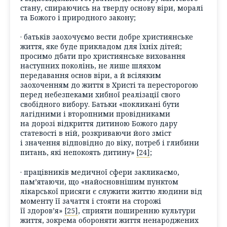
стану, спираючись на тверду основу віри, моралі
та Божого і природного закону;
· батьків заохочуємо вести добре християнське
життя, яке буде прикладом для їхніх дітей;
просимо дбати про християнське виховання
наступних поколінь, не лише шляхом
передавання основ віри, а й всіляким
заохоченням до життя в Христі та пересторогою
перед небезпеками хибної реалізації свого
свобідного вибору. Батьки «покликані бути
лагідними і второпними провідниками
на дорозі відкриття дитиною Божого дару
статевості в ній, розкриваючи його зміст
і значення відповідно до віку, потреб і глибини
питань, які непокоять дитину»
[24]
;
· працівників медичної сфери закликаємо,
пам’ятаючи, що «найосновнішим пунктом
лікарської присяги є служити життю людини від
моменту її зачаття і стояти на сторожі
її здоров’я»
[25]
, сприяти поширенню культури
життя, зокрема обороняти життя ненароджених