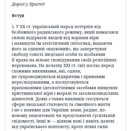
Дорогі у Христі!
Вступ
1. У ХХ ст. український народ потерпів від
безбожного радянського режиму, який намагався
силою відірвати людей від коріння віри
і накинути їм атеїстичний світогляд, видаючи
його за єдиний «науковий», що заперечував
свободу совісті людської особи та позбавляв
її права на вільне сповідування своїх релігійних
переконань. На початку ХХІ ст. світ постає перед
схожими викликами, які, однак,
не супроводжуються відкритим і кривавим
переслідуванням, а послуговуються
прихованими ідеологічними засобами нищення
християнської віри і моралі та загальнолюдських
цінностей. Деякі з таких викликів стосуються
сфери людської статевості та сімейного життя
і не є новими для України: вони, радше, по-
новому акцентовані чи представлені суспільній
свідомості. Інші ж — цілком нові і навіть далекі
від українського контексту, проте певні сили