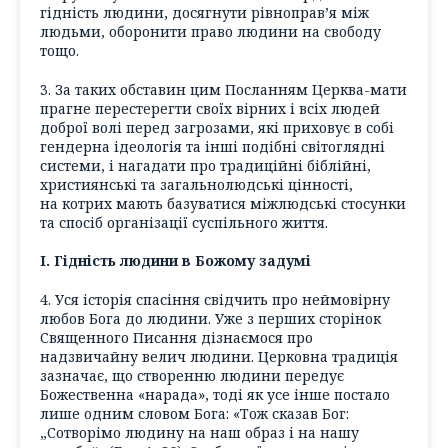
гідність людини, досягнути рівноправ’я між
людьми, оборонити право людини на свободу
тощо.
3. За таких обставин цим Посланням Церква-мати
прагне перестерегти своїх вірних і всіх людей
доброї волі перед загрозами, які приховує в собі
гендерна ідеологія та інші подібні світоглядні
системи, і нагадати про традиційні біблійні,
християнські та загальнолюдські цінності,
на котрих мають базуватися міжлюдські стосунки
та спосіб організації суспільного життя.
I. Гідність людини в Божому задумі
4. Уся історія спасіння свідчить про неймовірну
любов Бога до людини. Уже з перших сторінок
Священного Писання дізнаємося про
надзвичайну велич людини. Церковна традиція
зазначає, що створенню людини передує
Божественна «нарада», тоді як усе інше постало
лише одним словом Бога: «Тож сказав Бог:
„Сотворімо людину на наш образ і на нашу