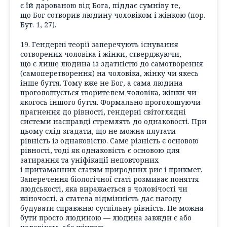
є їй дарованою від Бога, піддає сумніву те,
що Бог сотворив людину чоловіком і жінкою (пор.
Бут. 1, 27).
19. Гендерні теорії заперечують існування
сотворених чоловіка і жінки, стверджуючи,
що є лише людина із здатністю до самотворення
(самоперетворення) на чоловіка, жінку чи якесь
інше буття. Тому вже не Бог, а сама людина
проголошується творителем чоловіка, жінки чи
якогось іншого буття. Формально проголошуючи
прагнення до рівності, гендерні світоглядні
системи насправді стремлять до однаковості. При
цьому слід згадати, що не можна плутати
рівність із однаковістю. Саме різність є основою
рівності, тоді як однаковість є основою для
затирання та уніфікації неповторних
і притаманних статям природних рис і прикмет.
Заперечення біологічної статі розмиває поняття
людськості, яка виражається в чоловічості чи
жіночості, а статева відмінність дає нагоду
будувати справжню суспільну рівність. Не можна
бути просто людиною — людина завжди є або