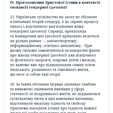
IV. Проголошення Христової істини в контексті
експансії гендерної ідеології
25. Українське суспільство на загал не обізнане
в питаннях теорій гендеру, а це сприяє процесу
тихого і підступного нав’язування йому
гендерної ідеології. Справді, пропаганда
та поширення цієї ідеології приховано ведеться
на різних рівнях — законотворчому,
інформаційному, освітньо-виховному… При
цьому свідомо замовчуються незаперечні факти
про шкоду гендерної ідеології для психічного
та фізичного здоров’я, зокрема дітей і молоді,
не кажемо вже про підкопування самих основ
людського, родинного та сімейного життя,
що несе зі собою такі теорії.
26. За таких обставин Церква закликає глибоко
та виважено оцінювати виклики у сфері
статевості та подружнього життя, не піддаватися
суспільному тиску в цих важливих питаннях,
відстоювати людську гідність та свободу.
Прагнемо нагадати істину про гідність кожної
людської особи незалежно від статі, раси,