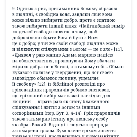
9. Однією з рис, притаманних Божому образові
в людині, є свобідна воля, завдяки якій вона
може вільно вибирати добро, проте є здатною
також вибирати інший шлях: «Найглибший вимір
людської свободи полягає в тому, щоб
добровільно обрати Бога й бути з Ним —
це є добро; у тій же своїй свободі людина може
й відкинути спілкування з Богом — це є зло»
[11]
.
«Диявол у раю манив Адама марною надією
на обожествлення, пропонуючи йому вбачати
мірило добра не в Богові, а в самому собі… Обман
лукавого полягає у твердженні, що Бог своєю
заповіддю обманює людину, ущемляє
її свободу»
[12]
. Із біблійної розповіді про
гріхопадіння прародичів робимо висновок,
що гріховний вибір має важкі наслідки для
людини — втрата раю як стану блаженного
спілкування і життя з Богом та іншими
сотворіннями (пор. Бут. 3, 4–14). Гріх прародичів
також затьмарив істину про людську особу
як образ Божий. Відтоді і людська природа
затьмарена гріхом. Зумовлене гріхом зіпсуття
триває в історії, проявляючись у різноманітних