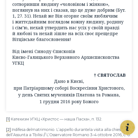
сотворивши людину «чоловіком і жінкою»,
поглянув на них і сказав, що це дуже добрим (Бут.
1, 27. 31). Нехай же Він огорне своїм люблячим
і життєдайним поглядом кожну людину, родину
і сім’ю, нехай утвердить нас усіх у своїй правді
й любові та нехай зішле на всіх своє прещедре
Вітцівське благословення!
Від імені Синоду Єпископів
Києво-Галицького Верховного Архиєпископства
УГКЦ
† СВЯТОСЛАВ
Дано в Києві,
при Патріаршому соборі Воскресіння Христового,
у день Святих мучеників Платона та Романа,
1 грудня 2016 року Божого
[1]
Катехизм УГКЦ «Христос — наша Пасха», п. 132.
[2]
Indifesa delmatrimonio. L’appello durantela visita alla chiesa
dell’Assunta a Tbilisi // L’Osservatore Romano 3–4 ottobre 2016, c. 6.