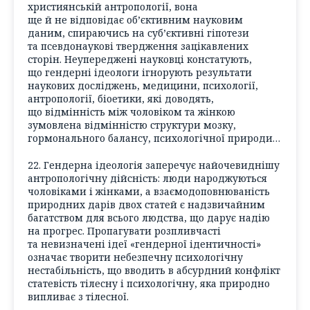
християнській антропології, вона
ще й не відповідає об’єктивним науковим
даним, спираючись на суб’єктивні гіпотези
та псевдонаукові твердження зацікавлених
сторін. Неупереджені науковці констатують,
що гендерні ідеологи ігнорують результати
наукових досліджень, медицини, психології,
антропології, біоетики, які доводять,
що відмінність між чоловіком та жінкою
зумовлена відмінністю структури мозку,
гормонального балансу, психологічної природи…
22. Гендерна ідеологія заперечує найочевиднішу
антропологічну дійсність: люди народжуються
чоловіками і жінками, а взаємодоповнюваність
природних дарів двох статей є надзвичайним
багатством для всього людства, що дарує надію
на прогрес. Пропагувати розпливчасті
та невизначені ідеї «гендерної ідентичності»
означає творити небезпечну психологічну
нестабільність, що вводить в абсурдний конфлікт
статевість тілесну і психологічну, яка природно
випливає з тілесної.