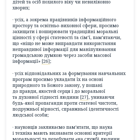
дітей та осіб похилого віку чи невиліковно
хворих;
· усіх, а зокрема працівників інформаційного
простору та освітньо-виховної сфери, просимо
захищати і поширювати традиційні моральні
цінності у сфері статевості та сім’ї, пам’ятаючи,
що «ніщо не може виправдати використання
неправдивої інформації для маніпулювання
громадською думкою через засоби масової
інформації»
[26]
;
· усіх відповідальних за формування навчальних
програм просимо укладати їх на основі
природного та Божого закону, у пошані
до правди, якостей серця і до моральної
та духовної гідності людини
[27]
, уникаючи
будь-якої пропаганди проти статевої чистоти,
подружньої вірності, справжньої ідентичності
людської особи;
· науковців закликаємо пам’ятати, що наука
і техніка мають визнавати основні критерії
моральності та перебувати «на службі людини,