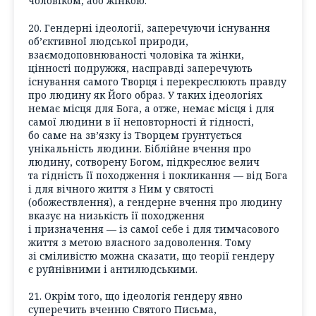
чоловіком, або жінкою.
20. Гендерні ідеології, заперечуючи існування
об’єктивної людської природи,
взаємодоповнюваності чоловіка та жінки,
цінності подружжя, насправді заперечують
існування самого Творця і перекреслюють правду
про людину як Його образ. У таких ідеологіях
немає місця для Бога, а отже, немає місця і для
самої людини в її неповторності й гідності,
бо саме на зв’язку із Творцем ґрунтується
унікальність людини. Біблійне вчення про
людину, сотворену Богом, підкреслює велич
та гідність її походження і покликання — від Бога
і для вічного життя з Ним у святості
(обожествлення), а гендерне вчення про людину
вказує на низькість її походження
і призначення — із самої себе і для тимчасового
життя з метою власного задоволення. Тому
зі сміливістю можна сказати, що теорії гендеру
є руйнівними і антилюдськими.
21. Окрім того, що ідеологія гендеру явно
суперечить вченню Святого Письма,