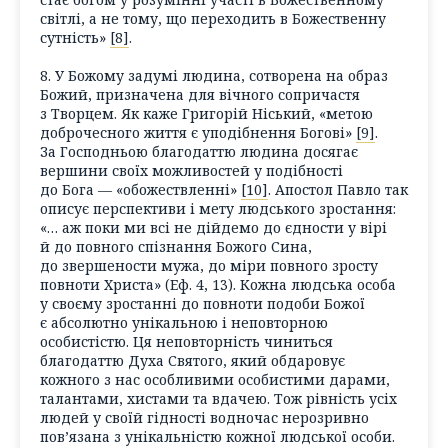
світлі, а не тому, що переходить в Божественну
сутність»
[8]
.
8. У Божому задумі людина, сотворена на образ
Божий, призначена для вічного сопричастя
з Творцем. Як каже Григорій Ніський, «метою
доброчесного життя є уподібнення Богові»
[9]
.
За Господньою благодаттю людина досягає
вершини своїх можливостей у подібності
до Бога — «обожествленні»
[10]
. Апостол Павло так
описує перспективи і мету людського зростання:
«… аж поки ми всі не дійдемо до єдности у вірі
й до повного спізнання Божого Сина,
до звершености мужа, до міри повного зросту
повноти Христа» (Еф. 4, 13). Кожна людська особа
у своєму зростанні до повноти подоби Божої
є абсолютно унікальною і неповторною
особистістю. Ця неповторність чиниться
благодаттю Духа Святого, який обдаровує
кожного з нас особливими особистими дарами,
талантами, хистами та вдачею. Тож рівність усіх
людей у своїй гідності водночас нерозривно
пов’язана з унікальністю кожної людської особи.