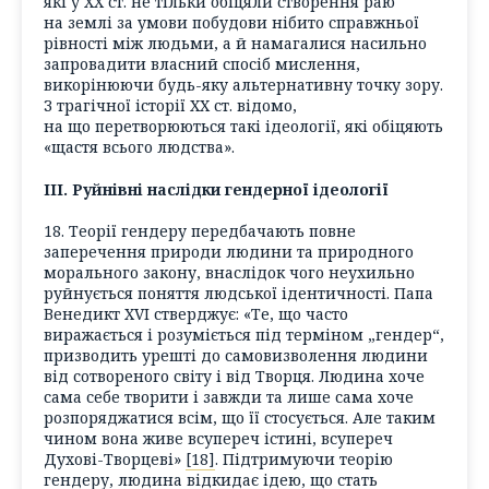
які у XX ст. не тільки обіцяли створення раю
на землі за умови побудови нібито справжньої
рівності між людьми, а й намагалися насильно
запровадити власний спосіб мислення,
викорінюючи будь-яку альтернативну точку зору.
З трагічної історії ХХ ст. відомо,
на що перетворюються такі ідеології, які обіцяють
«щастя всього людства».
III. Руйнівні наслідки гендерної ідеології
18. Теорії гендеру передбачають повне
заперечення природи людини та природного
морального закону, внаслідок чого неухильно
руйнується поняття людської ідентичності. Папа
Венедикт XVI стверджує: «Те, що часто
виражається і розуміється під терміном „гендер“,
призводить урешті до самовизволення людини
від сотвореного світу і від Творця. Людина хоче
сама себе творити і завжди та лише сама хоче
розпоряджатися всім, що її стосується. Але таким
чином вона живе всупереч істині, всупереч
Духові-Творцеві»
[18]
. Підтримуючи теорію
гендеру, людина відкидає ідею, що стать