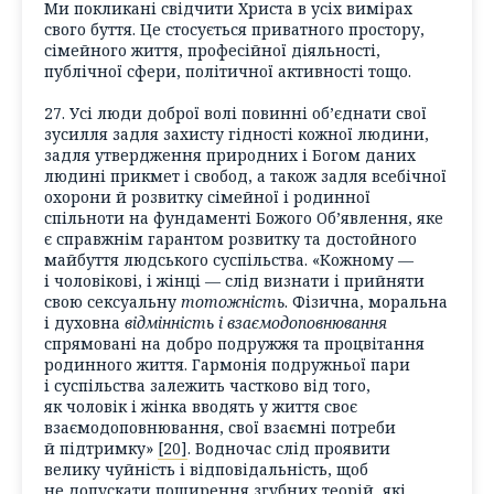
Ми покликані свідчити Христа в усіх вимірах
свого буття. Це стосується приватного простору,
сімейного життя, професійної діяльності,
публічної сфери, політичної активності тощо.
27. Усі люди доброї волі повинні об’єднати свої
зусилля задля захисту гідності кожної людини,
задля утвердження природних і Богом даних
людині прикмет і свобод, а також задля всебічної
охорони й розвитку сімейної і родинної
спільноти на фундаменті Божого Об’явлення, яке
є справжнім гарантом розвитку та достойного
майбуття людського суспільства. «Кожному —
і чоловікові, і жінці — слід визнати і прийняти
свою сексуальну
тотожність
. Фізична, моральна
і духовна
відмінність і взаємодоповнювання
спрямовані на добро подружжя та процвітання
родинного життя. Гармонія подружньої пари
і суспільства залежить частково від того,
як чоловік і жінка вводять у життя своє
взаємодоповнювання, свої взаємні потреби
й підтримку»
[20]
. Водночас слід проявити
велику чуйність і відповідальність, щоб
не допускати поширення згубних теорій, які