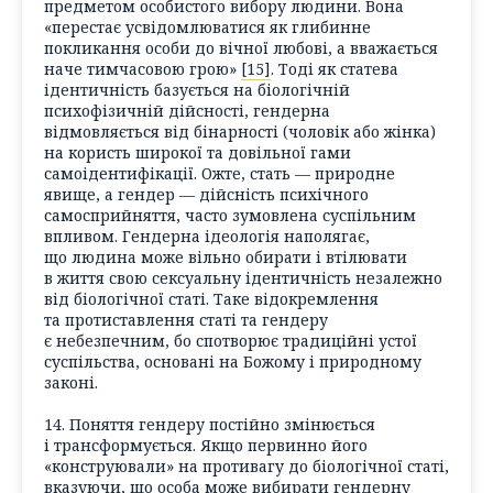
предметом особистого вибору людини. Вона
«перестає усвідомлюватися як глибинне
покликання особи до вічної любові, а вважається
наче тимчасовою грою»
[15]
. Тоді як статева
ідентичність базується на біологічній
психофізичній дійсності, гендерна
відмовляється від бінарності (чоловік або жінка)
на користь широкої та довільної гами
самоідентифікації. Ожте, стать — природне
явище, а гендер — дійсність психічного
самосприйняття, часто зумовлена суспільним
впливом. Гендерна ідеологія наполягає,
що людина може вільно обирати і втілювати
в життя свою сексуальну ідентичність незалежно
від біологічної статі. Таке відокремлення
та протиставлення статі та гендеру
є небезпечним, бо спотворює традиційні устої
суспільства, основані на Божому і природному
законі.
14. Поняття гендеру постійно змінюється
і трансформується. Якщо первинно його
«конструювали» на противагу до біологічної статі,
вказуючи, що особа може вибирати гендерну