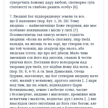
суперечить Божому дару любові, спотворює суть
статевості та глибоко ранить особу»
[6]
.
7. Людині Бог підпорядковує землю та все,
що її наповнює (пор. Бут. 1, 26. 28). Тому
людина — найвеличніше Боже творіння, яке має
особливе покликання і місію у світі
[7]
.
Псалмоспівець так описує велич і гідність
людини: «Коли на небеса спогляну, твір твоїх
пальців, на місяць та на зорі, що створив єси, то
що той чоловік, що згадуєш про нього, або
людська істота, що про неї дбаєш. Мало чим
зменшив єси його від ангелів, славою й честю
увінчав його. Поставив його володарем над
творами рук твоїх, усе підбив йому під ноги…»
(пор. Пс. 8, 4–9). А св. Іван Дамаскин, Отець
Церкви, наголошує, що Бог сотворив людину наче
«світ, малий у великому, другого ангела […] царя
над тим, що на землі, підвладного Царю
Всевишньому, земне і небесне єство, часове
і безсмертне, видиме і мисленне, проміжне між
величчям і малістю, водночас дух і плоть […] яке
внаслідок свого тяготіння до Бога стає богом; але
стає богом у розумінні участі в Божественному