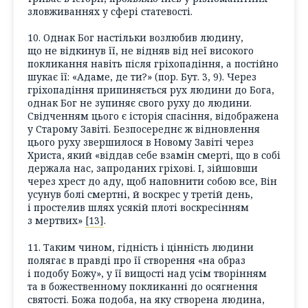
зловживаннях у сфері статевості.
10. Однак Бог настільки возлюбив людину,
що не відкинув її, не відняв від неї високого
покликання навіть після гріхопадіння, а постійно
шукає її: «Адаме, де ти?» (пор. Бут. 3, 9). Через
гріхопадіння припиняється рух людини до Бога,
однак Бог не зупиняє свого руху до людини.
Свідченням цього є історія спасіння, відображена
у Старому Завіті. Безпосереднє ж відновлення
цього руху звершилося в Новому Завіті через
Христа, який «віддав себе взамін смерті, що в собі
держала нас, запроданих гріхові. І, зійшовши
через хрест до аду, щоб наповнити собою все, Він
усунув болі смертні, й воскрес у третій день,
і простелив шлях усякій плоті воскресінням
з мертвих»
[13]
.
11. Таким чином, гідність і цінність людини
полягає в правді про її створення «на образ
і подобу Божу», у її вищості над усім творінням
та в божественному покликанні до осягнення
святості. Божа подоба, на яку створена людина,