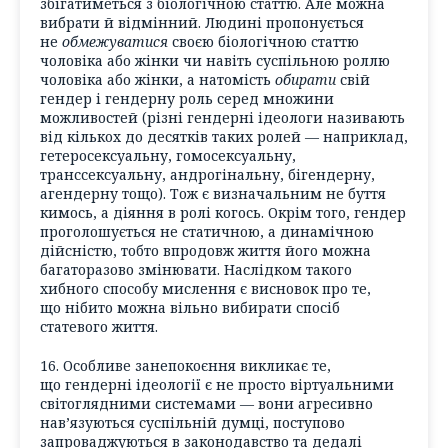
збігатиметься з біологічною статтю. Але можна
вибрати й відмінний. Людині пропонується
не
обмежуватися
своєю біологічною статтю
чоловіка або жінки чи навіть суспільною роллю
чоловіка або жінки, а натомість
обирати
свій
гендер і гендерну роль серед множини
можливостей (різні гендерні ідеологи називають
від кількох до десятків таких ролей — наприклад,
гетеросексуальну, гомосексуальну,
транссексуальну, андрогінальну, бігендерну,
агендерну тощо). Тож є визначальним не буття
кимось, а діяння в ролі когось. Окрім того, гендер
проголошується не статичною, а динамічною
дійсністю, тобто впродовж життя його можна
багаторазово змінювати. Наслідком такого
хибного способу мислення є висновок про те,
що нібито можна вільно вибирати спосіб
статевого життя.
16. Особливе занепокоєння викликає те,
що гендерні ідеології є не просто віртуальними
світоглядними системами — вони агресивно
нав’язуються суспільній думці, поступово
запроваджуються в законодавство та дедалі