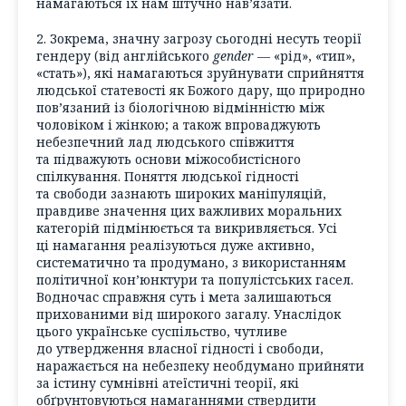
намагаються їх нам штучно нав’язати.
2. Зокрема, значну загрозу сьогодні несуть теорії
гендеру (від англійського
gender
— «рід», «тип»,
«стать»), які намагаються зруйнувати сприйняття
людської статевості як Божого дару, що природно
пов’язаний із біологічною відмінністю між
чоловіком і жінкою; а також впроваджують
небезпечний лад людського співжиття
та підважують основи міжособистісного
спілкування. Поняття людської гідності
та свободи зазнають широких маніпуляцій,
правдиве значення цих важливих моральних
категорій підмінюється та викривляється. Усі
ці намагання реалізуються дуже активно,
систематично та продумано, з використанням
політичної кон’юнктури та популістських гасел.
Водночас справжня суть і мета залишаються
прихованими від широкого загалу. Унаслідок
цього українське суспільство, чутливе
до утвердження власної гідності і свободи,
наражається на небезпеку необдумано прийняти
за істину сумнівні атеїстичні теорії, які
обґрунтовуються намаганнями ствердити