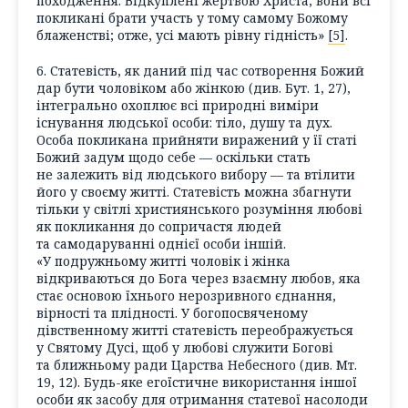
походження. Відкуплені жертвою Христа, вони всі
покликані брати участь у тому самому Божому
блаженстві; отже, усі мають рівну гідність»
[5]
.
6. Статевість, як даний під час сотворення Божий
дар бути чоловіком або жінкою (див. Бут. 1, 27),
інтегрально охоплює всі природні виміри
існування людської особи: тіло, душу та дух.
Особа покликана прийняти виражений у її статі
Божий задум щодо себе — оскільки стать
не залежить від людського вибору — та втілити
його у своєму житті. Статевість можна збагнути
тільки у світлі християнського розуміння любові
як покликання до сопричастя людей
та самодаруванні однієї особи іншій.
«У подружньому житті чоловік і жінка
відкриваються до Бога через взаємну любов, яка
стає основою їхнього нерозривного єднання,
вірності та плідності. У богопосвяченому
дівственному житті статевість переображується
у Святому Дусі, щоб у любові служити Богові
та ближньому ради Царства Небесного (див. Мт.
19, 12). Будь-яке егоїстичне використання іншої
особи як засобу для отримання статевої насолоди