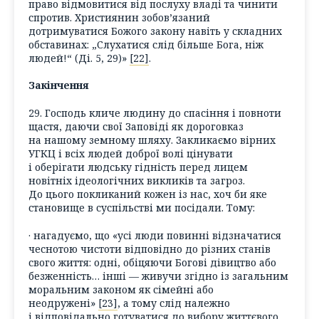
право відмовитися від послуху владі та чинити
спротив. Християнин зобов’язаний
дотримуватися Божого закону навіть у складних
обставинах: „Слухатися слід більше Бога, ніж
людей!“ (Ді. 5, 29)»
[22]
.
Закінчення
29. Господь кличе людину до спасіння і повноти
щастя, даючи свої Заповіді як дороговказ
на нашому земному шляху. Закликаємо вірних
УГКЦ і всіх людей доброї волі цінувати
і оберігати людську гідність перед лицем
новітніх ідеологічних викликів та загроз.
До цього покликаний кожен із нас, хоч би яке
становище в суспільстві ми посідали. Тому:
· нагадуємо, що «усі люди повинні відзначатися
чеснотою чистоти відповідно до різних станів
свого життя: одні, обіцяючи Богові дівицтво або
безженність… інші — живучи згідно із загальним
моральним законом як сімейні або
неодружені»
[23]
, а тому слід належно
і відповідально готуватися до вибору життєвого