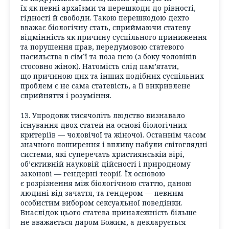
їх як певні архаїзми та перешкоди до рівності,
гідності й свободи. Такою перешкодою дехто
вважає біологічну стать, сприймаючи статеву
відмінність як причину суспільного приниження
та порушення прав, передумовою статевого
насильства в сім’ї та поза нею (з боку чоловіків
стосовно жінок). Натомість слід пам’ятати,
що причиною цих та інших подібних суспільних
проблем є не сама статевість, а її викривлене
сприйняття і розуміння.
13. Упродовж тисячоліть людство визнавало
існування двох статей на основі біологічних
критеріїв — чоловічої та жіночої. Останнім часом
значного поширення і впливу набули світоглядні
системи, які суперечать християнській вірі,
об’єктивній науковій дійсності і природному
законові — гендерні теорії. Їх основою
є розрізнення між біологічною статтю, даною
людині від зачаття, та гендером — певним
особистим вибором сексуальної поведінки.
Внаслідок цього статева приналежність більше
не вважається даром Божим, а декларується