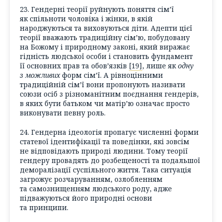
23. Гендерні теорії руйнують поняття сім’ї
як спільноти чоловіка і жінки, в якій
народжуються та виховуються діти. Адепти цієї
теорії вважають традиційну сім’ю, побудовану
на Божому і природному законі, який виражає
гідність людської особи і становить фундамент
її основних прав та обов’язків
[19]
, лише як
одну
з можливих
форм сім’ї. А рівноцінними
традиційній сім’ї вони пропонують називати
союзи осіб з різноманітним поєднання гендерів,
в яких бути батьком чи матір’ю означає просто
виконувати певну роль.
24. Гендерна ідеологія пропагує численні форми
статевої ідентифікації та поведінки, які зовсім
не відповідають природі людини. Тому теорії
гендеру провадять до розбещеності та подальшої
деморалізації суспільного життя. Така ситуація
загрожує розчаруванням, озлобленням
та самознищенням людського роду, адже
підважуються його природні основи
та принципи.