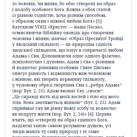
то чоловік, чи жінка, бо обоє створені на образ
і подобу особового Бога. Кожна з обох статей
із рівною гідністю, хоча різним способом,
є образом сили і ніжної любові Бога»
[3]
.
Катехизм УГКЦ «Христос — наша Пасха»,
осмислюючи біблійну оповідь про створення
чоловіка і жінки, навчає: «Образ Пресвятої Тройці
у людській спільноті — це природна єдність
людської спільноти, що існує в сопричасті любові
Адама і Єви. Доповнюючи одне одного фізично,
психологічно і духовно, Адам і Єва є різними
й водночас рівними особами. Святе Письмо
описує рівність і відмінність між чоловіком
і жінкою, які творять первинну спільноту,
у чудовому образі творення Єви з „ребра Адама“
(пор. Бут. 2, 21). Адам визнає Єву „своєю“:
„Це справді кість від моїх костей і тіло від мого
тіла. Вона зватиметься жінкою“ (Бут. 2, 23). Адам
сприймає Єву як рівну йому особу та водночас
як подругу життя (пор. Бут. 2, 24)»
[4]
. Церква
вчить, що «створені на образ єдиного Бога,
наділені такою самою розумною душею, усі
люди мають ту саму природу і те саме