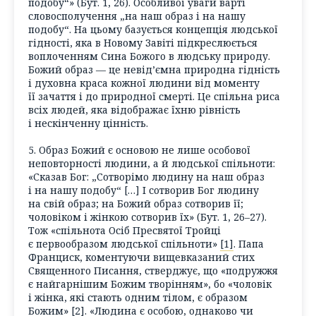
подобу“» (Бут. 1, 26). Особливої уваги варті
словосполучення „на наш образ і на нашу
подобу“. На цьому базується концепція людської
гідності, яка в Новому Завіті підкреслюється
воплоченням Сина Божого в людську природу.
Божий образ — це невід’ємна природна гідність
і духовна краса кожної людини від моменту
її зачаття і до природної смерті. Це спільна риса
всіх людей, яка відображає їхню рівність
і нескінченну цінність.
5. Образ Божий є основою не лише особової
неповторності людини, а й людської спільноти:
«Сказав Бог: „Сотворімо людину на наш образ
і на нашу подобу“ […] І сотворив Бог людину
на свій образ; на Божий образ сотворив її;
чоловіком і жінкою сотворив їх» (Бут. 1, 26–27).
Тож «спільнота Осіб Пресвятої Тройці
є первообразом людської спільноти»
[1]
. Папа
Франциск, коментуючи вищевказаний стих
Священного Писання, стверджує, що «подружжя
є найгарнішим Божим творінням», бо «чоловік
і жінка, які стають одним тілом, є образом
Божим»
[2]
. «Людина є особою, однаково чи