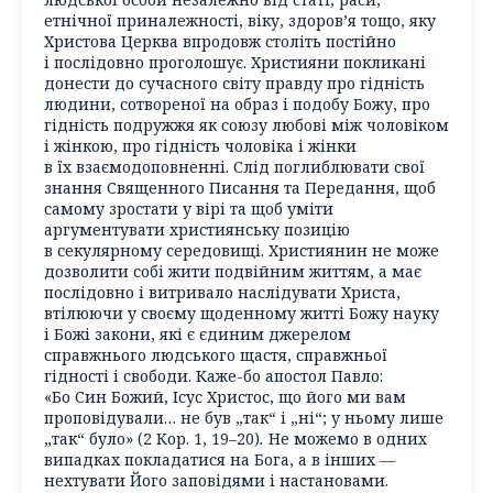
етнічної приналежності, віку, здоров’я тощо, яку
Христова Церква впродовж століть постійно
і послідовно проголошує. Християни покликані
донести до сучасного світу правду про гідність
людини, сотвореної на образ і подобу Божу, про
гідність подружжя як союзу любові між чоловіком
і жінкою, про гідність чоловіка і жінки
в їх взаємодоповненні. Слід поглиблювати свої
знання Священного Писання та Передання, щоб
самому зростати у вірі та щоб уміти
аргументувати християнську позицію
в секулярному середовищі. Християнин не може
дозволити собі жити подвійним життям, а має
послідовно і витривало наслідувати Христа,
втілюючи у своєму щоденному житті Божу науку
і Божі закони, які є єдиним джерелом
справжнього людського щастя, справжньої
гідності і свободи. Каже-бо апостол Павло:
«Бо Син Божий, Ісус Христос, що його ми вам
проповідували… не був „так“ і „ні“; у ньому лише
„так“ було» (2 Кор. 1, 19–20)
.
Не можемо в одних
випадках покладатися на Бога, а в інших —
нехтувати Його заповідями і настановами.