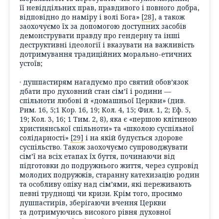
її невіддільних прав, правдивого і повного добра,
відповідно до наміру і волі Бога»
[28]
, а також
заохочуємо їх за допомогою доступних засобів
демонструвати правду про гендерну та інші
деструктивні ідеології і вказувати на важливість
дотримування традиційних морально-етичних
устоїв;
· душпастирям нагадуємо про святий обов’язок
дбати про духовний стан сім’ї і родини —
спільноти любові й «домашньої Церкви» (див.
Рим. 16, 5;1 Кор. 16, 19; Кол. 4, 15; Фил. 1, 2; Еф. 5,
19; Кол. 3, 16; 1 Тим. 2, 8), яка є «першою клітиною
християнської спільноти» та «школою суспільної
солідарності»
[29]
і на якій будується здорове
суспільство. Також заохочуємо супроводжувати
сім’ї на всіх етапах їх буття, починаючи від
підготовки до подружнього життя, через супровід
молодих подружжів, старанну катехизацію родин
та особливу опіку над сім’ями, які переживають
певні труднощі чи кризи. Крім того, просимо
душпастирів, зберігаючи вчення Церкви
та дотримуючись високого рівня духовної