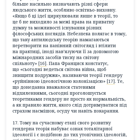
більше насильно визначають різні сфери
людського життя, особливо освітньо-виховну.
«Якщо б ці ідеї циркулювали лише в теорії, то
це б не виходило за межі права на приватну
думку та можливості існування різних
філософських поглядів. Небезпека полягає в тому,
що таку антилюдську теорію намагаються
перетворити на панівний світогляд і втілити
на практиці, іноді нав’язуючи її за допомогою
міжнародних засобів тиску на світову
спільноту»
[16]
. Папа Франциск констатує,
що «сьогодні ведеться світова війна, щоб
знищити подружжя», називаючи теорії гендеру
«руйнівною ідеологічною колонізацією»
[17]
. Те,
що донедавна вважалося статевими
відхиленнями, сьогодні проголошується
теоретиками гендеру не просто як нормальність,
а як правило життя, якого слід дотримуватися під
страхом насмішок, осуду чи навіть покарання.
17. Тому на сучасному етапі свого розвитку
гендерна теорія набуває ознак тоталітарної
ідеології і є подібною до тих утопічних ідеологій,