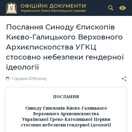
ОФІЦІЙНІ ДОКУМЕНТИ
Української Греко-Католицької Церкви
Послання Синоду Єпископів
Києво-Галицького Верховного
Архиєпископства УГКЦ
стосовно небезпеки гендерної
ідеології
1 грудня 2016 року
ПОСЛАННЯ
Синоду Єпископів Києво-Галицького
Верховного Архиєпископства
Української Греко-Католицької Церкви
стосовно небезпеки гендерної ідеології