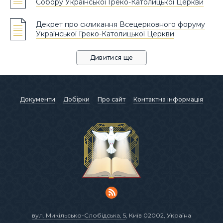
Собору Української Греко-Католицької Церкви
Декрет про скликання Всецерковного форуму
Української Греко-Католицької Церкви
Дивитися ще
Документи
Добірки
Про сайт
Контактна інформація
вул. Микільсько-Слобідська, 5
, Київ 02002, Україна