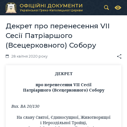
ОФІЦІЙНІ ДОКУМЕНТИ
Української Греко-Католицької Церкви
Декрет про перенесення VІІ
Сесії Патріаршого
(Всецерковного) Собору
28 квітня 2020 року
ДЕКРЕТ
про перенесення VІІ Сесії
Патріаршого (Всецерковного) Собору
Вих. ВА 20/130
На славу Святої, Єдиносущної, Животворящої
і Нероздільної Тройці,