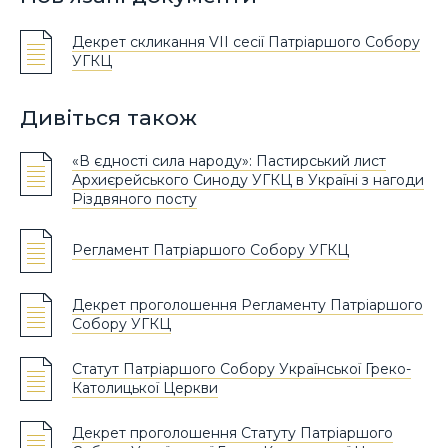
Декрет скликання VІІ сесії Патріаршого Собору
УГКЦ
Дивіться також
«В єдності сила народу»: Пастирський лист
Архиєрейського Синоду УГКЦ в Україні з нагоди
Різдвяного посту
Регламент Патріаршого Собору УГКЦ
Декрет проголошення Регламенту Патріаршого
Собору УГКЦ
Статут Патріаршого Собору Української Греко-
Католицької Церкви
Декрет проголошення Статуту Патріаршого