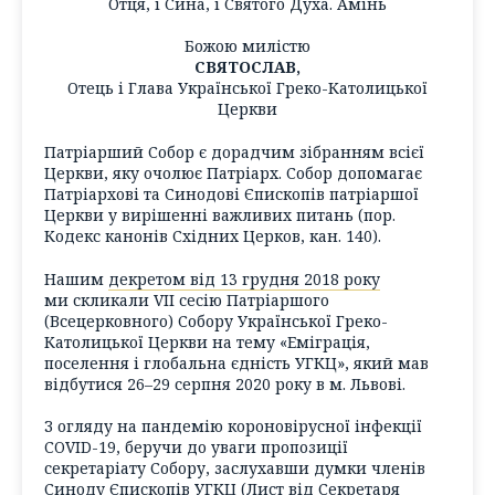
Отця, і Сина, і Святого Духа. Амінь
Божою милістю
СВЯТОСЛАВ,
Отець і Глава Української Греко-Католицької
Церкви
Патріарший Собор є дорадчим зібранням всієї
Церкви, яку очолює Патріарх. Собор допомагає
Патріархові та Синодові Єпископів патріаршої
Церкви у вирішенні важливих питань (пор.
Кодекс канонів Східних Церков, кан. 140).
Нашим
декретом від 13 грудня 2018 року
ми скликали VІІ сесію Патріаршого
(Всецерковного) Собору Української Греко-
Католицької Церкви на тему «Еміграція,
поселення і глобальна єдність УГКЦ», який мав
відбутися 26–29 серпня 2020 року в м. Львові.
З огляду на пандемію короновірусної інфекції
COVID-19, беручи до уваги пропозиції
секретаріату Собору, заслухавши думки членів
Синоду Єпископів УГКЦ (Лист від Секретаря