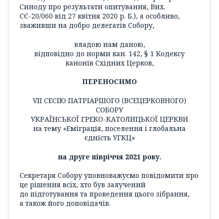
Синоду про результати опитування, Вих.
СЄ-20/060 від 27 квітня 2020 р. Б.), а особливо,
зваживши на добро делегатів Собору,
владою нам даною,
відповідно до норми кан. 142, § 1 Кодексу
канонів Східних Церков,
ПЕРЕНОСИМО
VІІ СЕСІЮ ПАТРІАРШОГО (ВСЕЦЕРКОВНОГО)
СОБОРУ
УКРАЇНСЬКОЇ ГРЕКО-КАТОЛИЦЬКОЇ ЦЕРКВИ
на тему «Еміграція, поселення і глобальна
єдність УГКЦ»
на друге півріччя 2021 року.
Секретаря Собору уповноважуємо повідомити про
це рішення всіх, хто був залучений
до підготування та проведення цього зібрання,
а також його доповідачів.