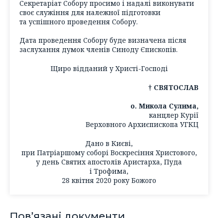
Секретаріат Собору просимо і надалі виконувати
своє служіння для належної підготовки
та успішного проведення Собору.
Дата проведення Собору буде визначена після
заслухання думок членів Синоду Єпископів.
Щиро відданий у Христі-Господі
† СВЯТОСЛАВ
о. Микола Сулима,
канцлер Курії
Верховного Архиєпископа УГКЦ
Дано в Києві,
при Патріаршому соборі Воскресіння Христового,
у день Святих апостолів Аристарха, Пуда
і Трофима,
28 квітня 2020 року Божого
Пов’язані документи