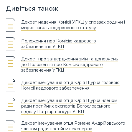
Дивіться також
Декрет надання Комісії УГКЦ у справах родини і
мирян загальноцерковного статусу
Положення про Комісію кадрового
забезпечення УГКЦ
Декрет про затвердження змін та доповнень
до Положення про Комісію кадрового
забезпечення УГКЦ
Декрет іменування отця Юрія Щурка головою
Комісії кадрового забезпечення
Декрет іменування отця Юрія Щурка членом
ради постійних експертів Богословського
відділу Патріаршої курії УГКЦ
Декрет іменування отця Романа Андрійовського
членом ради постійних експертів