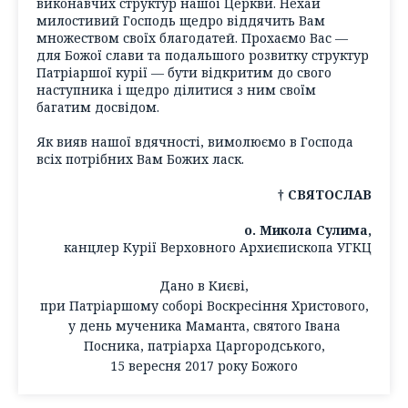
виконавчих структур нашої Церкви. Нехай
милостивий Господь щедро віддячить Вам
множеством своїх благодатей. Прохаємо Вас —
для Божої слави та подальшого розвитку структур
Патріаршої курії — бути відкритим до свого
наступника і щедро ділитися з ним своїм
багатим досвідом.
Як вияв нашої вдячності, вимолюємо в Господа
всіх потрібних Вам Божих ласк.
† СВЯТОСЛАВ
о. Микола Сулима,
канцлер Курії Верховного Архиєпископа УГКЦ
Дано в Києві,
при Патріаршому соборі Воскресіння Христового,
у день мученика Маманта, святого Івана
Посника, патріарха Царгородського,
15 вересня 2017 року Божого