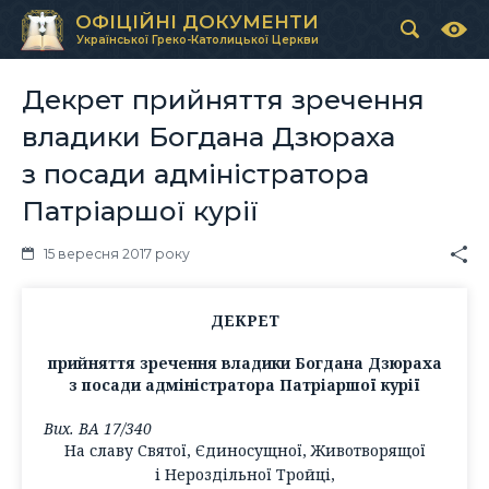
ОФІЦІЙНІ ДОКУМЕНТИ
Української Греко-Католицької Церкви
Декрет прийняття зречення
владики Богдана Дзюраха
з посади адміністратора
Патріаршої курії
15 вересня 2017 року
ДЕКРЕТ
прийняття зречення владики Богдана Дзюраха
з посади адміністратора Патріаршої курії
Вих. ВА 17/340
На славу Святої, Єдиносущної, Животворящої
і Нероздільної Тройці,