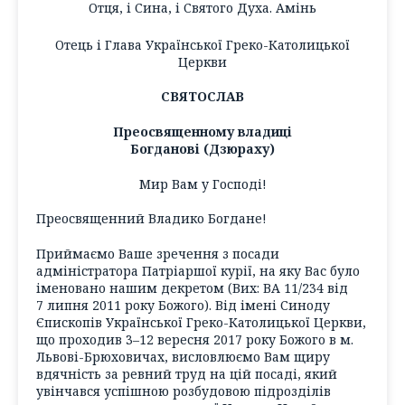
Отця, і Сина, і Святого Духа. Амінь
Отець і Глава Української Греко-Католицької
Церкви
СВЯТОСЛАВ
Преосвященному владиці
Богданові (Дзюраху)
Мир Вам у Господі!
Преосвященний Владико Богдане!
Приймаємо Ваше зречення з посади
адміністратора Патріаршої курії, на яку Вас було
іменовано нашим декретом (Вих: ВА 11/234 від
7 липня 2011 року Божого). Від імені Синоду
Єпископів Української Греко-Католицької Церкви,
що проходив 3–12 вересня 2017 року Божого в м.
Львові-Брюховичах, висловлюємо Вам щиру
вдячність за ревний труд на цій посаді, який
увінчався успішною розбудовою підрозділів