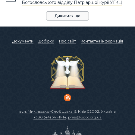
Богословського відділу Патріаршої курії УГКЦ
Дивитися ще
Документи
Добірки
Про сайт
Контактна інформація
вул. Микільсько-Слобідська, 5
, Київ 02002, Україна
+380 (44) 541-11-14
,
press@ugcc.org.ua