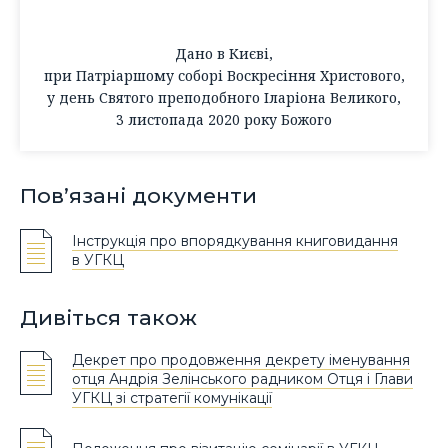
Дано в Києві,
при Патріаршому соборі Воскресіння Христового,
у день Святого преподобного Іларіона Великого,
3 листопада 2020 року Божого
Пов’язані документи
Інструкція про впорядкування книговидання
в УГКЦ
Дивіться також
Декрет про продовження декрету іменування
отця Андрія Зелінського радником Отця і Глави
УГКЦ зі стратегії комунікації