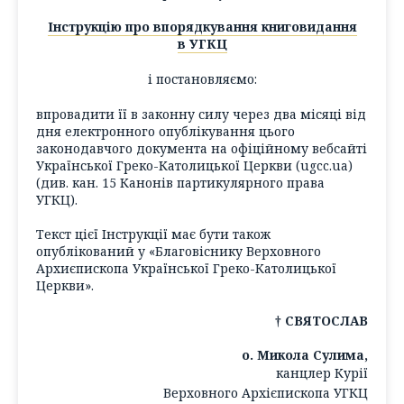
Інструкцію про впорядкування книговидання
в УГКЦ
і постановляємо:
впровадити її в законну силу через два місяці від
дня електронного опублікування цього
законодавчого документа на офіційному вебсайті
Української Греко-Католицької Церкви (ugcc.ua)
(див. кан. 15 Канонів партикулярного права
УГКЦ).
Текст цієї Інструкції має бути також
опублікований у «Благовіснику Верховного
Архиєпископа Української Греко-Католицької
Церкви».
† СВЯТОСЛАВ
о. Микола Сулима,
канцлер Курії
Верховного Архієпископа УГКЦ