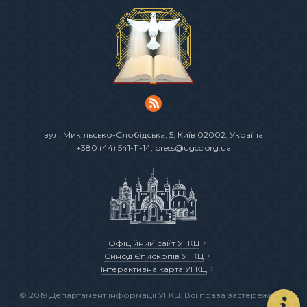
вул. Микільсько-Слобідська, 5
, Київ 02002, Україна
+380 (44) 541-11-14
,
press@ugcc.org.ua
Офіційний сайт УГКЦ
Синод Єпископів УГКЦ
Інтерактивна карта УГКЦ
© 2019 Департамент інформації УГКЦ. Всі права застережено.