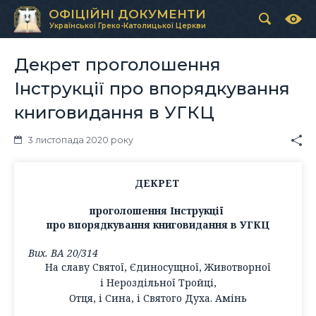
ОФІЦІЙНІ ДОКУМЕНТИ
Української Греко-Католицької Церкви
Декрет проголошення
Інструкції про впорядкування
книговидання в УГКЦ
3 листопада 2020 року
ДЕКРЕТ
проголошення Інструкції
про впорядкування книговидання в УГКЦ
Вих. ВА 20/314
На славу Святої, Єдиносущної, Животворної
і Нероздільної Тройці,
Отця, і Сина, і Святого Духа. Амінь