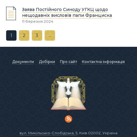
Заява Постійного Синоду УГКЦ щодо
нещодавніх висловів папи Франциска
11 березня 2024
1
2
3
…
Документи
Добірки
Про сайт
Контактна інформація
вул. Микільсько-Слобідська, 5
, Київ 02002, Україна