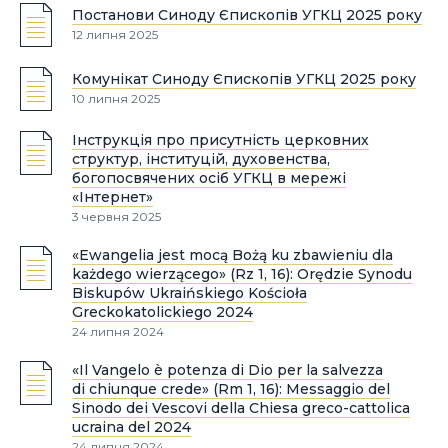
Постанови Синоду Єпископів УГКЦ 2025 року
12 липня 2025
Комунікат Синоду Єпископів УГКЦ 2025 року
10 липня 2025
Інструкція про присутність церковних
структур, інституцій, духовенства,
богопосвячених осіб УГКЦ в мережі
«Інтернет»
3 червня 2025
«Ewangelia jest mocą Bożą ku zbawieniu dla
każdego wierzącego» (Rz 1, 16): Orędzie Synodu
Biskupów Ukraińskiego Kościoła
Greckokatolickiego 2024
24 липня 2024
«Il Vangelo è potenza di Dio per la salvezza
di chiunque crede» (Rm 1, 16): Messaggio del
Sinodo dei Vescovi della Chiesa greco-cattolica
ucraina del 2024
24 липня 2024