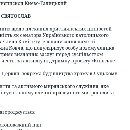
хиєпископ Києво-Галицький
СВЯТОСЛАВ
зицію щодо плекання християнських цінностей
ьність як сенатора Українського католицького
к члена Комітету із вшанування пам’яті
на Ковча, що популяризує особу новомученика
сприяє визнанню заслуг перед суспільством
 честь; за активну підтримку проєкту «Київське
ї Церкви, зокрема будівництва храму в Луцькому
иття та активного мирянського служіння, яке
 і суспільному вченні праведного митрополита
агороджується
окоповажний пан