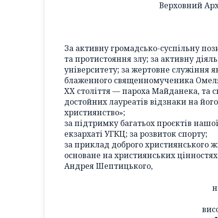
Верховний Ар
За активну громадсько-суспільну по
та протистояння злу; за активну діял
університету; за жертовне служіння я
блаженного священномученика Омеля
XX століття — пароха Майданека, та 
достойних лауреатів відзнаки на його
християнство»;
за підтримку багатьох проєктів нашо
екзархаті УГКЦ; за розвиток спорту;
за приклад доброго християнського ж
основане на християнських цінностях
Андрея Шептицького,
н
вис