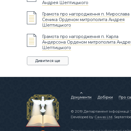
Андрея Шептицького
Грамота про нагородження п. Мирослава
Сеника Орденом митрополита Андрея
Шептицького
Грамота про нагородження п. Карла
Андерсона Орденом митрополита Андре
Шептицького
Дивитися ще
Документи
Добірки
Про са
© 2019 Департамент інформації 
Developed by
Cawas Ltd
. Septembe
При поширенні інформації сай