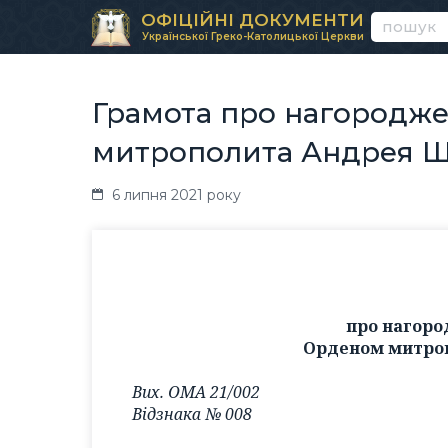
ОФІЦІЙНІ ДОКУМЕНТИ
Української Греко-Католицької Церкви
Грамота про нагородже
митрополита Андрея 
6 липня 2021 року
про нагоро
Орденом митро
Вих. ОМА 21/002
Відзнака № 008