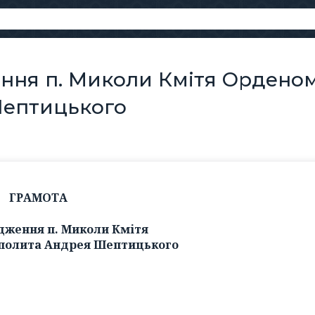
ння п. Миколи Кмітя Ордено
Шептицького
ГРАМОТА
дження п. Миколи Кмітя
полита Андрея Шептицького