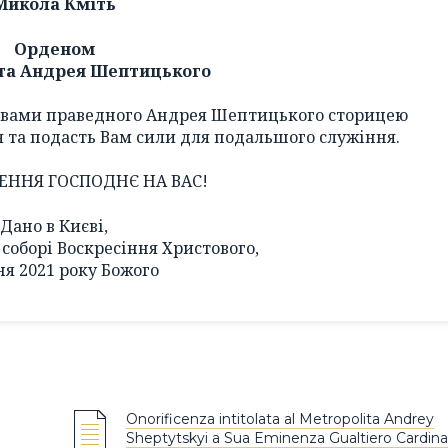
Микола Кміть
Орденом
та Андрея Шептицького
твами праведного Андрея Шептицького сторицею
я та подасть Вам сили для подальшого служіння.
ЕННЯ ГОСПОДНЄ НА ВАС!
Дано в Києві,
соборі Воскресіння Христового,
ня 2021 року Божого
Onorificenza intitolata al Metropolita Andrey
Sheptytskyi a Sua Eminenza Gualtiero Cardina