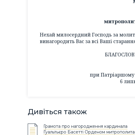
митрополи
Нехай милосердний Господь за моли
винагородить Вас за всі Ваші старанн
БЛАГОСЛОВ
при Патріаршому 
6 лип
Дивіться також
Грамота про нагородження кардинала
Ґуальтьєро Басетті Орденом митрополита