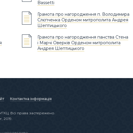
Bassetti
Грамота про нагородження п. Володимира
Слєпченка Орденом митрополита Андрея
Шептицького
Грамота про нагородження панства Стена
я
і Марчі Оверків Орденом митрополита
Андрея Шептицького
йт
Контактна інформація
УГКЦ. Всі права застережено.
r, 2019.
ту наполегливо