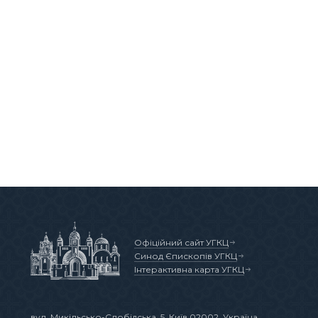
Офіційний сайт УГКЦ
Синод Єпископів УГКЦ
Інтерактивна карта УГКЦ
вул. Микільсько-Слобідська, 5
, Київ 02002, Україна