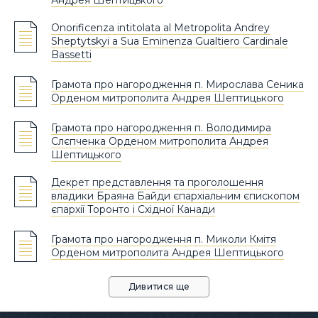
Onorificenza intitolata al Metropolita Andrey
Sheptytskyi a Sua Eminenza Gualtiero Cardinale
Bassetti
Грамота про нагородження п. Мирослава Сеника
Орденом митрополита Андрея Шептицького
Грамота про нагородження п. Володимира
Слєпченка Орденом митрополита Андрея
Шептицького
Декрет представлення та проголошення
владики Браяна Байди єпархіальним єпископом
єпархії Торонто і Східної Канади
Грамота про нагородження п. Миколи Кмітя
Орденом митрополита Андрея Шептицького
Дивитися ще