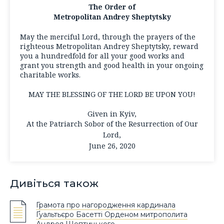
The Order of
Metropolitan Andrey Sheptytsky
May the merciful Lord, through the prayers of the
righteous Metropolitan Andrey Sheptytsky, reward
you a hundredfold for all your good works and
grant you strength and good health in your ongoing
charitable works.
MAY THE BLESSING OF THE LORD BE UPON YOU!
Given in Kyiv,
At the Patriarch Sobor of the Resurrection of Our
Lord,
June 26, 2020
Дивіться також
Грамота про нагородження кардинала
Ґуальтьєро Басетті Орденом митрополита
Андрея Шептицького