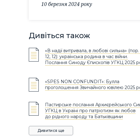
10 березня 2024 року
Дивіться також
«В надії витривала, в любові сильна» (пор.
12, 12): українська родина в час війни.
Послання Синоду Єпископів УГКЦ 2025 р
«SPES NON CONFUNDIT»: Булла
проголошення Звичайного ювілею 2025 р
Пастирське послання Архиєрейського С
УГКЦ в Україні про патріотизм як любов
до рідного народу та Батьківщини
Дивитися ще