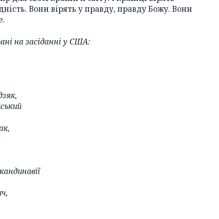
дність. Вони вірять у правду, правду Божу. Вони
е.
ані на засіданні у США:
дзяк,
йський
ак,
кандинавії
ч,