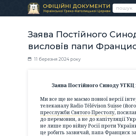
ОФІЦІЙНІ ДОКУМЕНТИ
Української Греко-Католицької Церкви
Заява Постійного Сино
висловів папи Франци
11 березня 2024 року
Заява Постійного Синоду УГКЦ
Ми все ще не маємо повної версії ін
телеканалу Radio Télévison Suisse (йог
пресслужби Святого Престолу
, посила
до перемовин, а не до капітуляції Ук
не лише про війну Росії проти України
це робить зазвичай, папа Франциск з