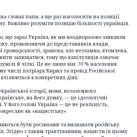
на словах папи, а ще раз наголосити на позиції
ну. Важливо розуміти позицію більшості українців.
ло, що зараз Україна, як ми неодноразово заявляли
рку, промовляючи до представників влади,
 громадськості, зранена, але незламна, втомлена,
инити захищатися, тому що капітуляція означає
зумілі й чіткі. Це не лише він: 70 % населення
ому числі патріарх Кирил та провід Російської
 втілюються в конкретних діях.
української історії, мови, незалежного
країнське, на його думку, — це ідеологічні
. У його голові Україна — це не реальність,
с окреслює як «нацистську».
ляються бути росіянами та визнавати російську
їх. Згідно з таким трактуванням, нацисти (в цьому