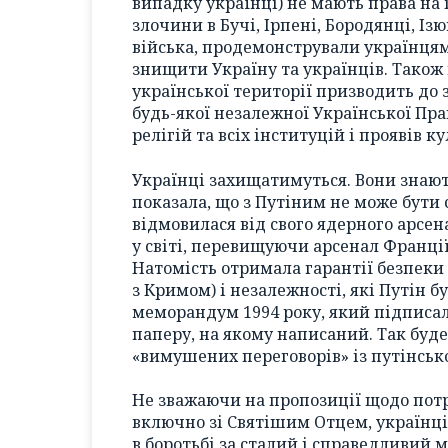
випадку українці) не мають права на 
злочини в Бучі, Ірпені, Бородянці, Ізю
війська, продемонстрували українцям (
знищити Україну та українців. Також 
української території призводить до
будь-якої незалежної Української Пр
релігій та всіх інституцій і проявів 
Українці захищатимуться. Вони знають
показала, що з Путіним не може бути 
відмовилася від свого ядерного арсен
у світі, перевищуючи арсенал Франції
Натомість отримала гарантії безпеки 
з Кримом) і незалежності, які Путін 
меморандум 1994 року, який підписали
паперу, на якому написаний. Так буде 
«вимушених переговорів» із путінськ
Не зважаючи на пропозиції щодо потр
включно зі Святішим Отцем, українці
в боротьбі за сталий і справедливий ми