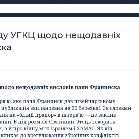
ду УГКЦ щодо нещодавніх
ска
 щодо нещодавніх висловів папи Франциска
терв’ю, яке папа Франциск дав швейцарському
о публікація запланована на 20 березня). За словами
ння на «білий прапор» в інтерв’ю — це заклик
раїни. В цій розмові Святіший Отець говорить
, а й про війну між Ізраїлем і ХАМАС. Як він
акликає до врегулювання збройних конфліктів