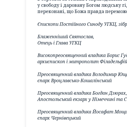
у свободу і даровану Богом людську гі
переконані, що Божа правда перемож
Єпископи Постійного Синоду УГКЦ, зібр
Блаженніший Святослав,
Отець і Глава УГКЦ
Високопреосвященний владика Борис Ґу
архиєпископ і митрополит Філадельфі
Преосвященний владика Володимир Ющ
єпарх Вроцлавсько-Кошалінський
Преосвященний владика Богдан Дзюрах,
Апостольський екзарх у Німеччині та С
Преосвященний владика Йосафат Мощи
єпарх Чернівецький