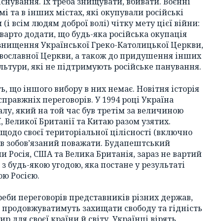
існування. Їх треба знищувати, вбивати. Воєнні
мі та в інших містах, які окупували російські
і всім людям доброї волі) чітку мету цієї війни:
варто додати, що будь-яка російська окупація
 знищення Української Греко-Католицької Церкви,
авославної Церкви, а також до придушення інших
культури, які не підтримують російське панування.
, що іншого вибору в них немає. Новітня історія
справжніх переговорів. У 1994 році Україна
алу, який на той час був третім за величиною
, Великої Британії та Китаю разом узятих.
щодо своєї територіальної цілісності (включно
був зобов’язаний поважати. Будапештський
 Росія, США та Велика Британія, зараз не вартий
з будь-якою угодою, яка постане у результаті
ою Росією.
еби переговорів представників різних держав,
 продовжуватимуть захищати свободу та гідність
р для своєї країни й світу. Українці вірять