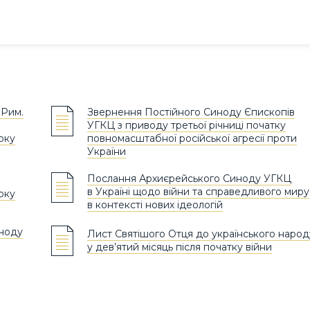
 Рим.
Звернення Постійного Синоду Єпископів
УГКЦ з приводу третьої річниці початку
оку
повномасштабної російської агресії проти
України
Послання Архиєрейського Синоду УГКЦ
в Україні щодо війни та справедливого миру
оку
в контексті нових ідеологій
иноду
Лист Святішого Отця до українського народ
у дев’ятий місяць після початку війни