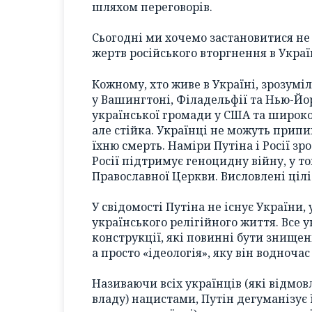
шляхом переговорів.
Сьогодні ми хочемо застановитися не 
жертв російського вторгнення в Украї
Кожному, хто живе в Україні, зрозумі
у Вашингтоні, Філадельфії та Нью-Йо
української громади у США та широкої
але стійка. Українці не можуть прип
їхню смерть. Наміри Путіна і Росії зро
Росії підтримує геноцидну війну, у т
Православної Церкви. Висловлені цілі
У свідомості Путіна не існує України, 
українського релігійного життя. Все у
конструкції, які повинні бути знищені
а просто «ідеологія», яку він водноча
Називаючи всіх українців (які відмов
владу) нацистами, Путін дегуманізує 