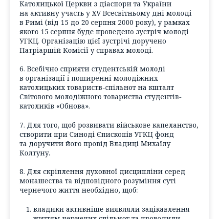
Католицької Церкви з діаспори та України
на активну участь у XV Всесвітньому дні молоді
в Римі (від 15 до 20 серпня 2000 року), у рамках
якого 15 серпня буде проведено зустріч молоді
УГКЦ. Організацію цієї зустрічі доручено
Патріаршій Комісії у справах молоді.
6. Всебічно сприяти студентській молоді
в організації і поширенні молодіжних
католицьких товариств-спільнот на кшталт
Світового молодіжного товариства студентів-
католиків «Обнова».
7. Для того, щоб розвивати військове капеланство,
створити при Синоді Єпископів УГКЦ фонд
та доручити його провід Владиці Михаїлу
Колтуну.
8. Для скріплення духовної дисципліни серед
монашества та відповідного розуміння суті
чернечого життя необхідно, щоб:
владики активніше виявляли зацікавлення
життям чернечих спільнот та проводили