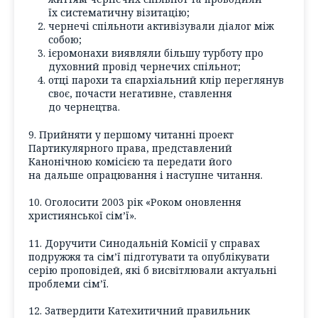
їх систематичну візитацію;
чернечі спільноти активізували діалог між
собою;
ієромонахи виявляли більшу турботу про
духовний провід чернечих спільнот;
отці парохи та єпархіальний клір переглянув
своє, почасти негативне, ставлення
до чернецтва.
9. Прийняти у першому читанні проект
Партикулярного права, представлений
Канонічною комісією та передати його
на дальше опрацювання і наступне читання.
10. Оголосити 2003 рік «Роком оновлення
християнської сім’ї».
11. Доручити Синодальній Комісії у справах
подружжя та сім’ї підготувати та опублікувати
серію проповідей, які б висвітлювали актуальні
проблеми сім’ї.
12. Затвердити Катехитичний правильник