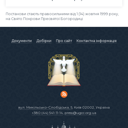
Постанови стають правосильними від 1 (14) жовтня 1999 року,
на Свято Покрови Пресвятої Богородиці
Документи
Добірки
Про сайт
Контактна інформація
вул. Микільсько-Слобідська, 5
, Київ 02002, Україна
+380 (44) 541-11-14
,
press@ugcc.org.ua