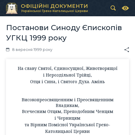
ОФІЦІЙНІ ДОКУМЕНТИ
Української Греко-Католицької Церкви
Постанови Синоду Єпископів
УГКЦ 1999 року
8 вересня 1999 року
На славу Святої, Єдиносущної, Животворящої
і Нероздільної Трійці,
Отця і Сина, і Святого Духа. Амінь
Високопреосвященним і Преосвященним
Владикам,
Всечесним Отцям, Преподобним Ченцям
і Черницям
та Вірним Помісної Української Греко-
Католицької Церкви