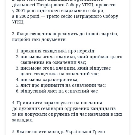
діяльності Патріаршого Собору УГКЦ, провести
у 2001 році підготовчі єпархіальні собори,
а в 2002 році — Третю сесію Патріаршого Собору
УГКЦ.
3. Якщо священик переходить до іншої єпархію,
потрібні такі документи:
прохання священика про перехід;
письмова згода владики, який приймає цього
священика на означений час;
письмова згода владики, який відпускає
цього священика на означений час;
письмова характеристика;
лист про прийняття на означений час;
відпускний лист на означений час.
4. Припинити зараховувати на навчання
до духовних семінарій одружених кандидатів
та не допускати одружень під час навчання в цих
закладах.
5. Благословити молодь Української Греко-