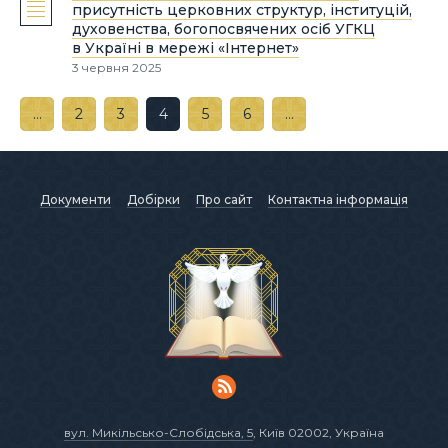
присутність церковних структур, інституцій,
духовенства, богопосвячених осіб УГКЦ
в Україні в мережі «Інтернет»
3 червня 2025
…
2
3
4
5
6
…
Документи
Добірки
Про сайт
Контактна інформація
вул. Микільсько-Слобідська, 5
, Київ 02002, Україна