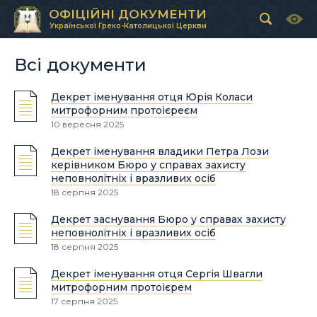
ОФІЦІЙНІ ДОКУМЕНТИ
Української Греко-Католицької Церкви
Всі документи
Декрет іменування отця Юрія Коласи
митрофорним протоієреєм
10 вересня 2025
Декрет іменування владики Петра Лози
керівником Бюро у справах захисту
неповнолітніх і вразливих осіб
18 серпня 2025
Декрет заснування Бюро у справах захисту
неповнолітніх і вразливих осіб
18 серпня 2025
Декрет іменування отця Сергія Швагли
митрофорним протоієрем
17 серпня 2025