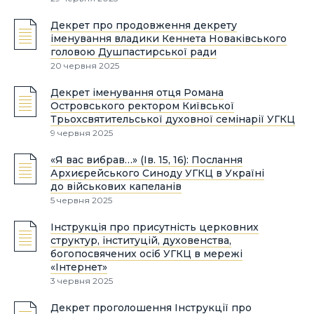
Декрет про продовження декрету
іменування владики Кеннета Новаківського
головою Душпастирської ради
20 червня 2025
Декрет іменування отця Романа
Островського ректором Київської
Трьохсвятительської духовної семінарії УГКЦ
9 червня 2025
«Я вас вибрав…» (Ів. 15, 16): Послання
Архиєрейського Синоду УГКЦ в Україні
до військових капеланів
5 червня 2025
Інструкція про присутність церковних
структур, інституцій, духовенства,
богопосвячених осіб УГКЦ в мережі
«Інтернет»
3 червня 2025
Декрет проголошення Інструкції про