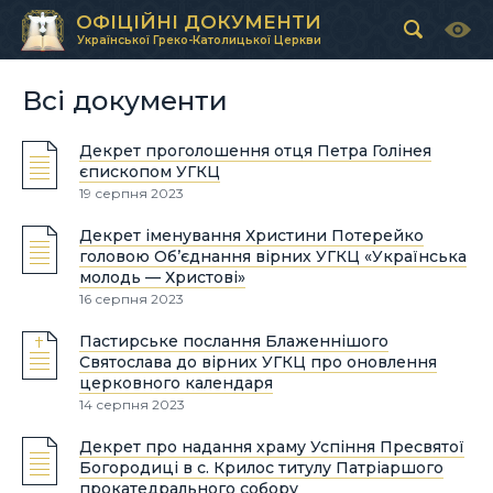
ОФІЦІЙНІ ДОКУМЕНТИ
Української Греко-Католицької Церкви
Всі документи
Декрет проголошення отця Петра Голінея
єпископом УГКЦ
19 серпня 2023
Декрет іменування Христини Потерейко
головою Об’єднання вірних УГКЦ «Українська
молодь — Христові»
16 серпня 2023
Пастирське послання Блаженнішого
Святослава до вірних УГКЦ про оновлення
церковного календаря
14 серпня 2023
Декрет про надання храму Успіння Пресвятої
Богородиці в с. Крилос титулу Патріаршого
прокатедрального собору