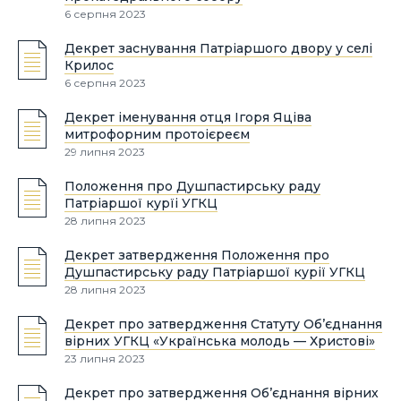
6 серпня 2023
Декрет заснування Патріаршого двору у селі
Крилос
6 серпня 2023
Декрет іменування отця Ігоря Яціва
митрофорним протоієреєм
29 липня 2023
Положення про Душпастирську раду
Патріаршої курїі УГКЦ
28 липня 2023
Декрет затвердження Положення про
Душпастирську раду Патріаршої курії УГКЦ
28 липня 2023
Декрет про затвердження Статуту Об’єднання
вірних УГКЦ «Українська молодь — Христові»
23 липня 2023
Декрет про затвердження Об’єднання вірних