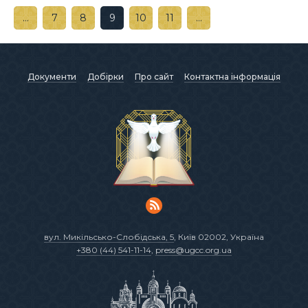
…
7
8
9
10
11
…
Документи
Добірки
Про сайт
Контактна інформація
вул. Микільсько-Слобідська, 5
, Київ 02002, Україна
+380 (44) 541-11-14
,
press@ugcc.org.ua