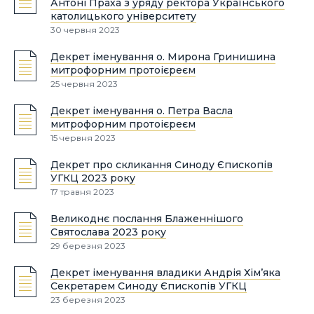
Антоні Праха з уряду ректора Українського
католицького університету
30 червня 2023
Декрет іменування о. Мирона Гринишина
митрофорним протоієреєм
25 червня 2023
Декрет іменування о. Петра Васла
митрофорним протоієреєм
15 червня 2023
Декрет про скликання Синоду Єпископів
УГКЦ 2023 року
17 травня 2023
Великоднє послання Блаженнішого
Святослава 2023 року
29 березня 2023
Декрет іменування владики Андрія Хім’яка
Секретарем Синоду Єпископів УГКЦ
23 березня 2023