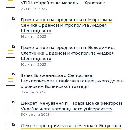
УГКЦ «Українська молодь — Христові»
23 липня 2023
Грамота про нагородження п. Мирослава
Сеника Орденом митрополита Андрея
Шептицького
16 липня 2023
Грамота про нагородження п. Володимира
Слєпченка Орденом митрополита Андрея
Шептицького
16 липня 2023
Заява Блаженнішого Святослава
і архиєпископа Станіслава Ґондецького до 80-
х роковин Волинської трагедії
7 липня 2023
Декрет іменування п. Тараса Добка ректором
Українського католицького університету
30 червня 2023
Декрет про прийняття зречення о. Богуслава