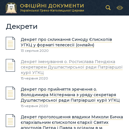
ОФІЦІЙНІ ДОКУМЕНТИ
Української Греко-Католицької Церкви
Декрети
Декрет про скликання Синоду Єпископів
УГКЦ у форматі телесеcії (онлайн)
13 серпня 2020
Декрет іменування о. Ростислава Пендюка
секретарем Душпастирської ради Патріаршої
курії УГКЦ
15 червня 2020
Декрет про прийняття зречення о.
Володимира Містермана з уряду секретаря
Душпастирської ради Патріаршої курії УГКЦ
15 червня 2020
Декрет проголошення владики Миколи Бичка
єпархіальним єпископом єпархії Святих
апостолів Петра і Павла з осідком в м.