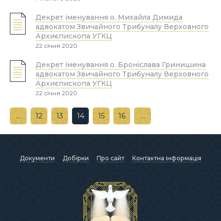
Декрет іменування о. Михайла Димида
адвокатом Звичайного Трибуналу Верховного
Архиєпископа УГКЦ
22 січня 2020
Декрет іменування о. Броніслава Гринишина
адвокатом Звичайного Трибуналу Верховного
Архиєпископа УГКЦ
22 січня 2020
…
12
13
14
15
16
…
Документи
Добірки
Про сайт
Контактна інформація