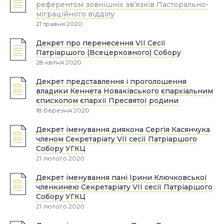
референтом зовнішніх зв’язків Пасторально-
міграційного відділу
21 травня 2020
Декрет про перенесення VІІ Сесії
Патріаршого (Всецерковного) Собору
28 квітня 2020
Декрет представлення і проголошення
владики Кеннета Новаківського єпархіальним
єпископом єпархії Пресвятої родини
18 березня 2020
Декрет іменування диякона Сергія Касянчука
членом Секретаріату VII сесії Патріаршого
Собору УГКЦ
21 лютого 2020
Декрет іменування пані Ірини Ключковської
членкинею Секретаріату VII сесії Патріаршого
Собору УГКЦ
21 лютого 2020