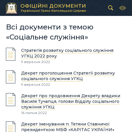
ОФІЦІЙНІ ДОКУМЕНТИ
Української Греко-Католицької Церкви
Всі документи з темою
«Соціальне служіння»
Стратегія розвитку соціального служіння
УГКЦ 2022 року
9 вересня 2022
Декрет проголошення Стратегії розвитку
соціального служіння УГКЦ
9 вересня 2022
Декрет про продовження Декрету владики
Василя Тучапця, голови Відділу соціального
служіння УГКЦ
16 липня 2022
Декрет іменування п. Тетяни Ставничої
президенткою МБФ «КАРІТАС УКРАЇНИ»