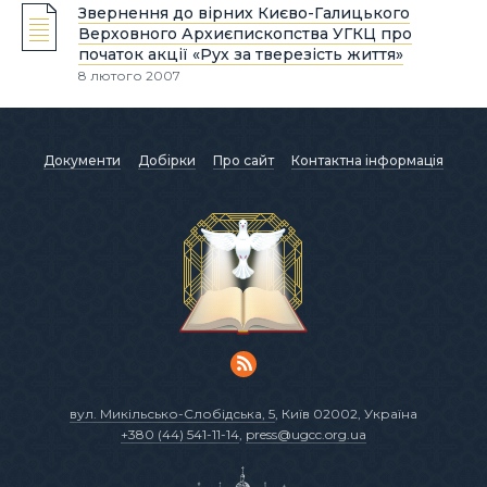
Звернення до вірних Києво-Галицького
Верховного Архиєпископства УГКЦ про
початок акції «Рух за тверезість життя»
8 лютого 2007
Документи
Добірки
Про сайт
Контактна інформація
вул. Микільсько-Слобідська, 5
, Київ 02002, Україна
+380 (44) 541-11-14
,
press@ugcc.org.ua