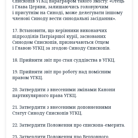
Єпископів УГКЦ параграфом такого змісту: «Отець
і Глава Церкви, залишаючись головуючим
і присутнім на Синоді, може делегувати іншому
членові Синоду вести синодальні засідання».
17. Встановити, що керівники виконавчих
підрозділів Патріаршої курії, заснованих
Синодом Єпископів, призначаються Отцем
і Главою УГКЦ за згодою Синоду Єпископів.
18. Прийняти звіт про стан суддівства в УГКЦ.
19. Прийняти звіт про роботу над помісним
правом УГКЦ.
20. Затвердити з внесеними змінами Канони
партикулярного права УГКЦ.
21. Затвердити з внесеними доповненнями
Статут Синоду Єпископів УГКЦ.
22. Затвердити Положення про єпископа-емерита.
23. Затвердити Положення про Верховного