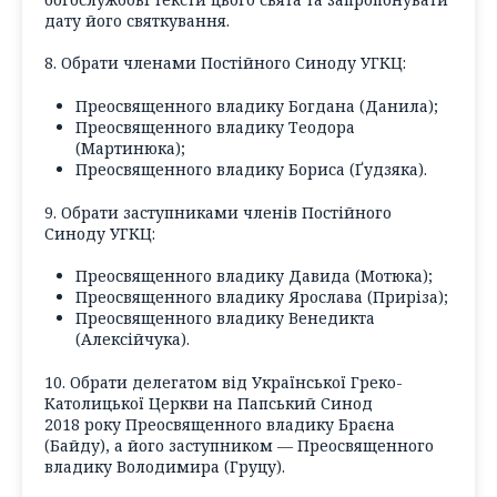
дату його святкування.
8. Обрати членами Постійного Синоду УГКЦ:
Преосвященного владику Богдана (Данила);
Преосвященного владику Теодора
(Мартинюка);
Преосвященного владику Бориса (Ґудзяка).
9. Обрати заступниками членів Постійного
Синоду УГКЦ:
Преосвященного владику Давида (Мотюка);
Преосвященного владику Ярослава (Приріза);
Преосвященного владику Венедикта
(Алексійчука).
10. Обрати делегатом від Української Греко-
Католицької Церкви на Папський Синод
2018 року Преосвященного владику Браєна
(Байду), а його заступником — Преосвященного
владику Володимира (Груцу).