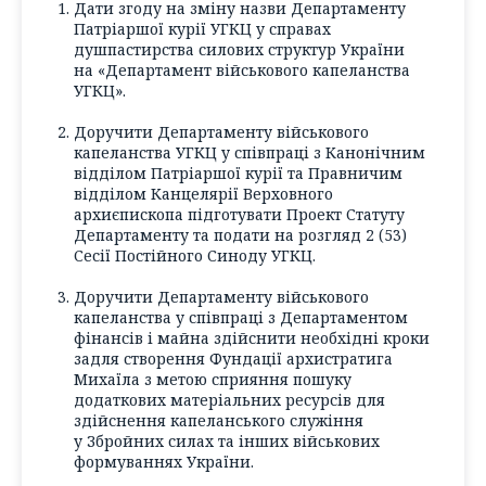
Дати згоду на зміну назви Департаменту
Патріаршої курії УГКЦ у справах
душпастирства силових структур України
на «Департамент військового капеланства
УГКЦ».
Доручити Департаменту військового
капеланства УГКЦ у співпраці з Канонічним
відділом Патріаршої курії та Правничим
відділом Канцелярії Верховного
архиєпископа підготувати Проект Статуту
Департаменту та подати на розгляд 2 (53)
Сесії Постійного Синоду УГКЦ.
Доручити Департаменту військового
капеланства у співпраці з Департаментом
фінансів і майна здійснити необхідні кроки
задля створення Фундації архистратига
Михаїла з метою сприяння пошуку
додаткових матеріальних ресурсів для
здійснення капеланського служіння
у Збройних силах та інших військових
формуваннях України.