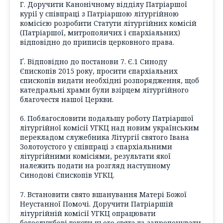
Г. Доручити Канонічному відділу Патріаршої
курії у співпраці з Патріаршою літургійною
комісією розробити Статути літургійних комісій
(Патріаршої, митрополичих і єпархіальних)
відповідно до приписів церковного права.
Ґ. Відповідно до постанови 7. Є.1 Синоду
Єпископів 2015 року, просити єпархіальних
єпископів видати необхідні розпорядження, щоб
катедральні храми були взірцем літургійного
благочестя нашої Церкви.
6. Поблагословити подальшу роботу Патріаршої
літургійної комісії УГКЦ над новим українським
перекладом служебника Літургії святого Івана
Золотоустого у співпраці з єпархіальними
літургійними комісіями, результати якої
належить подати на розгляд наступному
Синодові Єпископів УГКЦ.
7. Встановити свято вшанування Матері Божої
Неустанної Помочі. Доручити Патріаршій
літургійній комісії УГКЦ опрацювати
богослужбові тексти цього свята та запропонувати