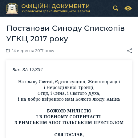
ОФІЦІЙНІ ДОКУМЕНТИ
Української Греко-Католицької Церкви
Постанови Синоду Єпископів
УГКЦ 2017 року
14 вересня 2017 року
Вих. ВА 17/334
На славу Святої, Єдиносущної, Животворящої
і Нероздільної Тройці,
Отця, і Сина, і Святого Духа,
і на добро ввіреного нам Божого люду. Амінь
БОЖОЮ МИЛІСТЮ
І В ПОВНОМУ СОПРИЧАСТІ
З РИМСЬКИМ АПОСТОЛЬСЬКИМ ПРЕСТОЛОМ
СВЯТОСЛАВ,