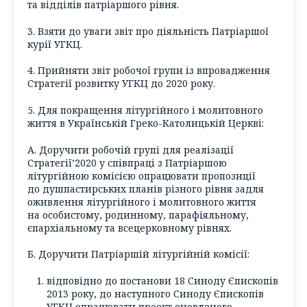
та відділів патріаршого рівня.
3. Взяти до уваги звіт про діяльність Патріаршої
курії УГКЦ.
4. Прийняти звіт робочої групи із впровадження
Стратегії розвитку УГКЦ до 2020 року.
5. Для покращення літургійного і молитовного
життя в Українській Греко-Католицькій Церкві:
А. Доручити робочій групі для реалізації
Стратегії’2020 у співпраці з Патріаршою
літургійною комісією опрацювати пропозиції
до душпастирських планів різного рівня задля
оживлення літургійного і молитовного життя
на особистому, родинному, парафіяльному,
єпархіальному та всецерковному рівнях.
Б. Доручити Патріаршій літургійній комісії:
відповідно до постанови 18 Синоду Єпископів
2013 року, до наступного Синоду Єпископів
УГКЦ опрацювати проект оновленого