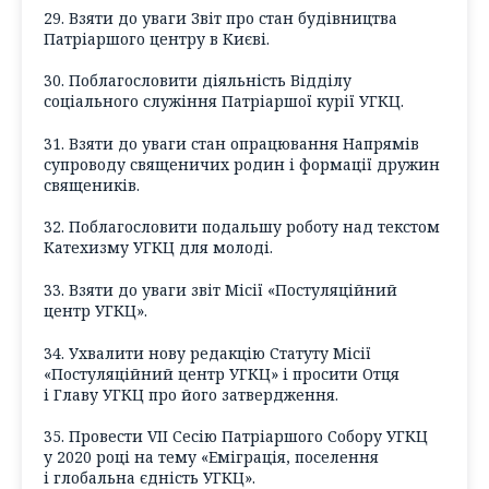
29. Взяти до уваги Звіт про стан будівництва
Патріаршого центру в Києві.
30. Поблагословити діяльність Відділу
соціального служіння Патріаршої курії УГКЦ.
31. Взяти до уваги стан опрацювання Напрямів
супроводу священичих родин і формації дружин
священиків.
32. Поблагословити подальшу роботу над текстом
Катехизму УГКЦ для молоді.
33. Взяти до уваги звіт Місії «Постуляційний
центр УГКЦ».
34. Ухвалити нову редакцію Статуту Місії
«Постуляційний центр УГКЦ» і просити Отця
і Главу УГКЦ про його затвердження.
35. Провести VII Сесію Патріаршого Собору УГКЦ
у 2020 році на тему «Еміграція, поселення
і глобальна єдність УГКЦ».