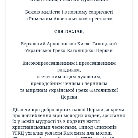
Божою милістю і в повному сопричасті
з Римським Апостольським престолом
СВЯТОСЛАВ,
Верховний Архиєпископ Києво-Галицький
Української Греко-Католицької Церкви
Високопреосвященним і преосвященним
владикам,
всечесним отцям духовним,
преподобним ченцям і черницям
та мирянам Української Греко-Католицької
Церкви
Дбаючи про добро вірних нашої Церкви, зокрема
про поглиблення віри молодих людей, зростання
їх у Божій мудрості та в подвигу життя
християнськими чеснотами, Синод Єпископів
УГКЦ ухвалив укласти Катехизм для молоді