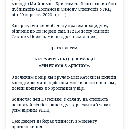
молоді «Ми йдемо з Христом»та благословив його
публікацію (Постанови Синоду Єпископів УГКЦ
від 29 вересня 2020 р, п. 1).
Завершуючи передбачену правом процедуру,
відповідно до норми кан. 112 Кодексу канонів
Східних Церков, ми, владою нам даною,
проголошуємо
Катехизм УГКЦ для молоді
«Ми йдемо з Христом».
З великим довір’ям вручаю цей Катехизм кожній
молодій людині, щоб вона могли знайти в ньому
новий поштовх до зростання у вірі.
Водночас цей Катехизм, з огляду на стислість,
повноту й чіткість викладу, адресований також
усім вірним УГКЦ.
Цей декрет набирає чинності з моменту
проголошення.