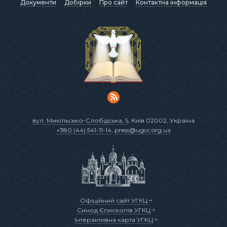
Документи
Добірки
Про сайт
Контактна інформація
вул. Микільсько-Слобідська, 5
, Київ 02002, Україна
+380 (44) 541-11-14
,
press@ugcc.org.ua
Офіційний сайт УГКЦ
Синод Єпископів УГКЦ
Інтерактивна карта УГКЦ