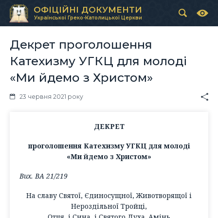
ОФІЦІЙНІ ДОКУМЕНТИ
Української Греко-Католицької Церкви
Декрет проголошення
Катехизму УГКЦ для молоді
«Ми йдемо з Христом»
23 червня 2021 року
ДЕКРЕТ
проголошення Катехизму УГКЦ для молоді
«Ми йдемо з Христом»
Вих. ВА 21/219
На славу Святої, Єдиносущної, Животворящої і
Нероздільної Тройці,
Отця, і Сина, і Святого Духа. Амінь