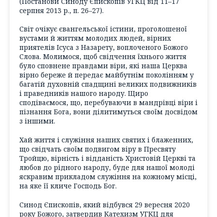
(Постанови Синоду Єпископів УГКЦ від 11–17
серпня 2013 р., п. 26–27).
Світ очікує євангельської істини, проголошеної
вустами й життям молодих людей, вірних
приятелів Ісуса з Назарету, воплоченого Божого
Слова. Молимося, щоб свідчення їхнього життя
було сповнене правдами віри, які наша Церква
вірно береже й передає майбутнім поколінням у
багатій духовній спадщині великих подвижників
і праведників нашого народу. Щиро
сподіваємося, що, перебуваючи в мандрівці віри і
пізнання Бога, вони ділитимуться своїм досвідом
з іншими.
Хай життя і служіння наших святих і блаженних,
що свідчать своїм подвигом віру в Пресвяту
Тройцю, вірність і відданість Христовій Церкві та
любов до рідного народу, буде для нашої молоді
яскравим прикладом служіння на кожному місці,
на яке її кличе Господь Бог.
Синод Єпископів, який відбувся 29 вересня 2020
року Божого, затвердив Катехизм УГКЦ для