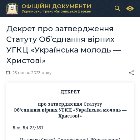
ОФІЦІЙНІ ДОКУМЕНТИ
Української Греко-Католицької Церкви
Декрет про затвердження
Статуту Об’єднання вірних
УГКЦ «Українська молодь —
Христові»
23 липня 2023 року
ДЕКРЕТ
про затвердження Статуту
Об’єднання вірних УГКЦ «Українська молодь —
Христові»
Вих. ВА 23/183
На славу Святої, Єдиносущної, Животворної