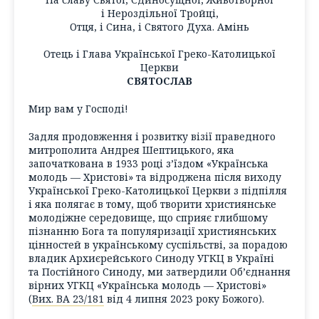
і Нероздільної Тройці,
Отця, і Сина, і Святого Духа. Амінь
Отець і Глава Української Греко-Католицької
Церкви
СВЯТОСЛАВ
Мир вам у Господі!
Задля продовження і розвитку візії праведного
митрополита Андрея Шептицького, яка
започаткована в 1933 році з’їздом «Українська
молодь — Христові» та відроджена після виходу
Української Греко-Католицької Церкви з підпілля
і яка полягає в тому, щоб творити християнське
молодіжне середовище, що сприяє глибшому
пізнанню Бога та популяризації християнських
цінностей в українському суспільстві, за порадою
владик Архиєрейського Синоду УГКЦ в Україні
та Постійного Синоду, ми затвердили Об’єднання
вірних УГКЦ «Українська молодь — Христові»
(
Вих. ВА 23/181
від 4 липня 2023 року Божого).