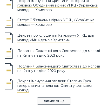
Декрет іменування Христини Потерейко
головою Об’єднання вірних УГКЦ «Українська
молодь — Христові»
Статут Об’єднання вірних УГКЦ «Українська
молодь — Христові»
Декрет проголошення Катехизму УГКЦ для
молоді «Ми йдемо з Христом»
Послання Блаженнішого Святослава до молоді
на Квітну неділю 2021 року
Послання Блаженнішого Святослава до молоді
на Квітну неділю 2020 року
Декрет іменування владики Степана Суса
генеральним капеланом Спілки української
молоді
Дивитися ще