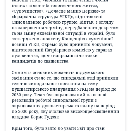
інших спільнот богопосвяченого життя»,
«Судочинство», «Дочасне майно Церкви» та
«Ієрархічна структура УГКЦ», підготовлені
Синодальною робочою групою. Відтак, з огляду
на завершення терміну, передбаченого декретом
та на зміну еклезіальної ситуації в Україні, було
затверджено оновлену Концепцію екуменічної
позиції УГКЦ. Окремо було прийнято документ,
підготовлений Патріаршою комісією у справах
духовенства, щодо напрямів підготовки
кандидатів до священства.
Одним із основних моментів підсумкового
засідання стало те, що синодальні отці прийняли
текст посинодального послання на тему
душпастирського планування УГКЦ на період до
2030 року. Текст був опрацьований на основі
резолюцій робочої синодальної групи з
опрацювання душпастирського плану на період
до 2030 року, яку очолював високопреосвященний
владика Борис Ґудзяк.
Крім того, було взято до уваги Звіт про стан