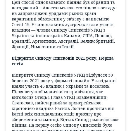
Цей спосіб синодального діяння був обраний та
погоджений з Апостольською столицею з огляду
на запроваджені урядами різних країн
карантинні обмеження у зв’язку з пандемією
Covid-19. У синодальних зустрічах взяли участь
владики — члени Синоду Єпископів УГКЦ з
України та інших країн: Канади, США, Польщі,
Бразилії, Аргентини, Австралії, Великобританії,
Франції, Німеччини та Італії.
Відкриття Синоду Єпископів 2021 року. Перша
сесія
Відкриття Синоду Єпископів УГКЦ відбулося 30
березня 2021 року у форматі онлайн. У засіданні
взяли участь 45 владик з України та поселень.
Після вступної молитви та привітання, яке
виголосив Отець і Глава УГКЦ Блаженніший
Святослав, найстарший за архиєрейською
хіротонією владика Василь Лостен прочитав від
імені всіх синодальних отців присягу про
збереження таємниці. Відтак Синод розпочав своє
діяння. На першу сесію Синоду Єпископів було
винесено кілька важливих питань, зокрема про