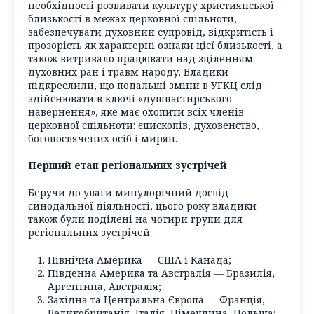
необхідності розвивати культуру християнської
близькості в межах церковної спільноти,
забезпечувати духовний супровід, відкритість і
прозорість як характерні ознаки цієї близькості, а
також витривало працювати над зціленням
духовних ран і травм народу. Владики
підкреслили, що подальші зміни в УГКЦ слід
здійснювати в ключі «душпастирського
навернення», яке має охопити всіх членів
церковної спільноти: єпископів, духовенство,
богопосвячених осіб і мирян.
Перший етап регіональних зустрічей
Беручи до уваги минулорічний досвід
синодальної діяльності, цього року владики
також були поділені на чотири групи для
регіональних зустрічей:
Північна Америка — США і Канада;
Південна Америка та Австралія — Бразилія,
Аргентина, Австралія;
Західна та Центральна Європа — Франція,
Великобританія, Італія, Німеччина, Польща;