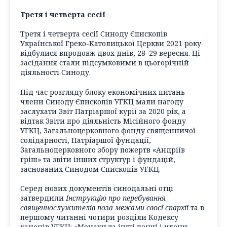
Третя і четверта сесії
Третя і четверта сесії Синоду Єпископів
Української Греко-Католицької Церкви 2021 року
відбулися впродовж двох днів, 28–29 вересня. Ці
засідання стали підсумковими в цьогорічній
діяльності Синоду.
Під час розгляду блоку економічних питань
члени Синоду Єпископів УГКЦ мали нагоду
заслухати Звіт Патріаршої курії за 2020 рік, а
відтак Звіти про діяльність Місійного фонду
УГКЦ, Загальноцерковного фонду священничої
солідарності, Патріаршої фундації,
Загальноцерковного збору пожертв «Андріїв
гріш» та звіти інших структур і фундацій,
заснованих Синодом Єпископів УГКЦ.
Серед нових документів синодальні отці
затвердили
Інструкцію про перебування
священнослужителів поза межами своєї єпархії
та в
першому читанні чотири розділи Кодексу
канонів УГКЦ: «Монахи та інші ченці і члени