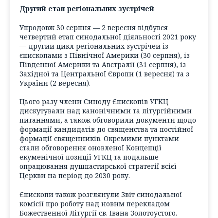
Другий етап регіональних зустрічей
Упродовж 30 серпня — 2 вересня відбувся
четвертий етап синодальної діяльності 2021 року
— другий цикл регіональних зустрічей із
єпископами з Північної Америки (30 серпня), із
Південної Америки та Австралії (31 серпня), із
Західної та Центральної Європи (1 вересня) та з
України (2 вересня).
Цього разу члени Синоду Єпископів УГКЦ
дискутували над канонічними та літургійними
питаннями, а також обговорили документи щодо
формації кандидатів до священства та постійної
формації священників. Окремими пунктами
стали обговорення оновленої Концепції
екуменічної позиції УГКЦ та подальше
опрацювання душпастирської стратегії всієї
Церкви на період до 2030 року.
Єпископи також розглянули Звіт синодальної
комісії про роботу над новим перекладом
Божественної Літургії св. Івана Золотоустого.