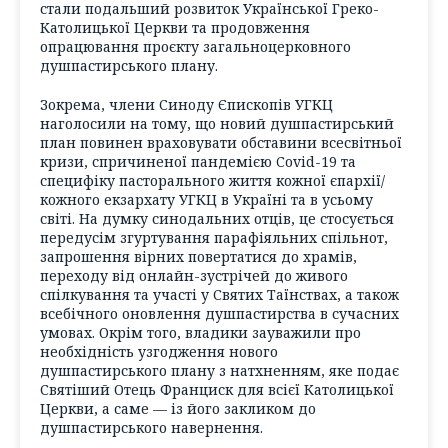
стали подальший розвиток Української Греко-
Католицької Церкви та продовження
опрацювання проєкту загальноцерковного
душпастирського плану.
Зокрема, члени Синоду Єпископів УГКЦ
наголосили на тому, що новий душпастирський
план повинен враховувати обставини всесвітньої
кризи, спричиненої пандемією Covid-19 та
специфіку пасторального життя кожної єпархії/
кожного екзархату УГКЦ в Україні та в усьому
світі. На думку синодальних отців, це стосується
передусім згуртування парафіяльних спільнот,
запрошення вірних повертатися до храмів,
переходу від онлайн-зустрічей до живого
спілкування та участі у Святих Таїнствах, а також
всебічного оновлення душпастирства в сучасних
умовах. Окрім того, владики зауважили про
необхідність узгодження нового
душпастирського плану з натхненням, яке подає
Святіший Отець Франциск для всієї Католицької
Церкви, а саме — із його закликом до
душпастирського навернення.