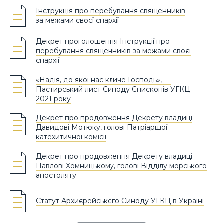
Інструкція про перебування священників
за межами своєї єпархії
Декрет проголошення Інструкції про
перебування священників за межами своєї
єпархії
«Надія, до якої нас кличе Господь», —
Пастирський лист Синоду Єпископів УГКЦ
2021 року
Декрет про продовження Декрету владиці
Давидові Мотюку, голові Патріаршої
катехитичної комісії
Декрет про продовження Декрету владиці
Павлові Хомницькому, голові Відділу морського
апостоляту
Статут Архиєрейського Синоду УГКЦ в Україні