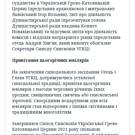
суддівства в Українській Греко-Католицькій
Церкві (представив архиєпископ і митрополит
Львівський Ігор Возьняк), Звіт про діяльність
Душпастирської ради (презентував голова
Душпастирської ради владика Кеннет
Новаківський) та підсумок звітів про діяльність
комісій і відділів патріаршого рівня (представив
отець Андрій Хім’як, який виконує обов’язки
Секретаря Синоду Єпископів УГКЦ).
Привітання цьогорічних ювілярів
На закінчення синодального засідання Отець і
Глава УГКЦ, дотримуючись усталеної
синодальної традиції, привітав цьогорічних
ювілярів з нагоди чергових річниць їхніх
уродин, священничих свячень або єпископської
хіротонії. Своєрідним подарунком для всіх
ювілярів став відеоролик з їхніми світлинами і
традиційним многоліттям.
Завершився Синод Єпископів Української Греко-
Католицької Церкви 2021 року спільною
молитвою до Пресвятої Богородиці. У ній члени