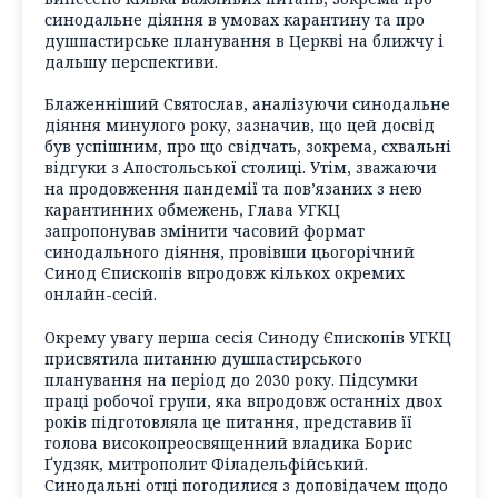
синодальне діяння в умовах карантину та про
душпастирське планування в Церкві на ближчу і
дальшу перспективи.
Блаженніший Святослав, аналізуючи синодальне
діяння минулого року, зазначив, що цей досвід
був успішним, про що свідчать, зокрема, схвальні
відгуки з Апостольської столиці. Утім, зважаючи
на продовження пандемії та пов’язаних з нею
карантинних обмежень, Глава УГКЦ
запропонував змінити часовий формат
синодального діяння, провівши цьогорічний
Синод Єпископів впродовж кількох окремих
онлайн-сесій.
Окрему увагу перша сесія Синоду Єпископів УГКЦ
присвятила питанню душпастирського
планування на період до 2030 року. Підсумки
праці робочої групи, яка впродовж останніх двох
років підготовляла це питання, представив її
голова високопреосвященний владика Борис
Ґудзяк, митрополит Філадельфійський.
Синодальні отці погодилися з доповідачем щодо