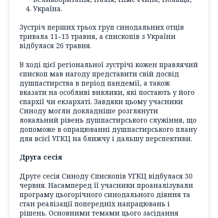
Україна.
Зустріч перших трьох груп синодальних отців
тривала 11–13 травня, а єпископів з України
відбулася 26 травня.
В ході цієї регіональної зустрічі кожен правлячий
єпископ мав нагоду представити свій досвід
душпастирства в період пандемії, а також
вказати на особливі виклики, які постають у його
єпархії чи екзархаті. Завдяки цьому учасники
Синоду могли докладніше розглянути
локальний рівень душпастирського служіння, що
допоможе в опрацюванні душпастирського плану
для всієї УГКЦ на ближчу і дальшу перспективи.
Друга сесія
Друге сесія Синоду Єпископів УГКЦ відбулася 30
червня. Насамперед її учасники проаналізували
програму цьогорічного синодального діяння та
стан реалізації попередніх напрацювань і
рішень. Основними темами цього засідання