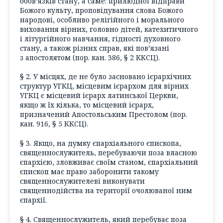
обов’язків стану, а саме: прилюдної відправи
Божого культу, проповідування слова Божого
народові, особливо релігійного і морального
виховання вірних, головно дітей, катехитичного
і літургійного навчання, гідності духовного
стану, а також різних справ, які пов’язані
з апостолятом (пор. кан. 386, § 2 ККСЦ).
§ 2. У місцях, де не було засновано ієрархічних
структур УГКЦ, місцевим ієрархом для вірних
УГКЦ є місцевий ієрарх латинської Церкви,
якщо ж їх кілька, то місцевий ієрарх,
призначений Апостольським Престолом (пор.
кан. 916, § 5 ККСЦ).
§ 3. Якщо, на думку єпархіального єпископа,
священнослужитель, перебуваючи поза власною
єпархією, зловживає своїм станом, єпархіальний
єпископ має право заборонити такому
священнослужителеві виконувати
священнодійства на території очолюваної ним
єпархії.
§ 4. Священнослужитель, який перебуває поза