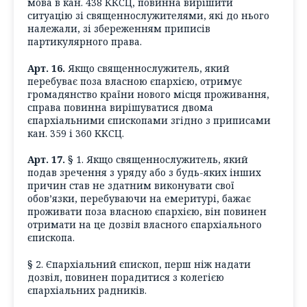
мова в кан. 438 ККСЦ, повинна вирішити
ситуацію зі священнослужителями, які до нього
належали, зі збереженням приписів
партикулярного права.
Арт. 16.
Якщо священнослужитель, який
перебуває поза власною єпархією, отримує
громадянство країни нового місця проживання,
справа повинна вирішуватися двома
єпархіальними єпископами згідно з приписами
кан. 359 і 360 ККСЦ.
Арт. 17.
§ 1. Якщо священнослужитель, який
подав зречення з уряду або з будь-яких інших
причин став не здатним виконувати свої
обов’язки, перебуваючи на емеритурі, бажає
проживати поза власною єпархією, він повинен
отримати на це дозвіл власного єпархіального
єпископа.
§ 2. Єпархіальний єпископ, перш ніж надати
дозвіл, повинен порадитися з колегією
єпархіальних радників.