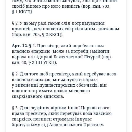
тому, хто його законно заступає, хіба що в інший
спосіб відомо про його певність (пор. кан. 703,
§ 1 ККСЦ).
§ 2. У цьому разі також слід дотримуватися
приписів, встановлених єпархіальним єпископом
(пор. кан. 703, § 2 ККСЦ).
Арт. 12.
§ 1. Пресвітер, який перебуває поза
власною єпархією, може за потреби заміняти
пароха на відправі Божественної Літургії (пор.
кан. 40, § 3 ПП УГКЦ).
§ 2. Для того щоб пресвітер, який перебуває поза
власною єпархією, міг заступати пароха
у виконанні душпастирських обов’язків, він
повинен отримати дозвіл місцевого
єпархіального єпископа.
§ 3. Для служіння вірним іншої Церкви свого
права пресвітер, який перебуває поза власною
єпархією, повинен отримати індульт
біритуалізму від Апостольського Престолу.