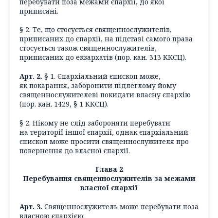
перебувати поза межами єпархії, до якої
приписані.
§ 2. Те, що стосується священнослужителів,
приписаних до єпархії, на підставі самого права
стосується також священнослужителів,
приписаних до екзархатів (пор. кан. 313 ККСЦ).
Арт. 2.
§ 1. Єпархіальний єпископ може,
як покарання, заборонити підлеглому йому
священнослужителеві покидати власну єпархію
(пор. кан. 1429, § 1 ККСЦ).
§ 2. Нікому не слід забороняти перебувати
на території іншої єпархії, однак єпархіальний
єпископ може просити священнослужителя про
повернення до власної єпархії.
Глава 2
Перебування священнослужителів за межами
власної єпархії
Арт. 3.
Священнослужитель може перебувати поза
власною єпархією: