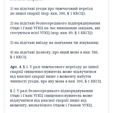
1) на підставі угоди про тимчасовий переїзд
до іншої єпархії (пор. кан, 360, § 1 ККСЦ);
2) на підставі безпосереднього підпорядкування
Отцю і Главі УГКЦ на час виконання завдань, які
стосуються всієї УГКЦ (пор. кан. 89, § 1 ККСЦ);
3) на підставі виїзду на навчання чи лікування;
4) на підставі дозволу, про який мова в кан. 386,
§ 1 ККСЦ.
Арт. 4.
§ 1. У разі тимчасового переїзду до іншої
єпархії священнослужитель може відлучитися
від власної єпархії лише з моменту набуття
чинності угоди, про яку мова в кан. 360, § 1 ККСЦ.
§ 2. У разі безпосереднього підпорядкування
Отцю і Главі УГКЦ священнослужитель може
відлучитися від власної єпархії лише від
моменту, визначеного Отцем і Главою УГКЦ.