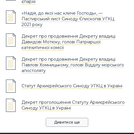
єпархії
«Надія, до якої нас кличе Господь», —
Пастирський лист Синоду Єпископів УГКЦ
2021 року
Декрет про продовження Декрету владиці
Давидові Мотюку, голові Патріаршої
катехитичної комісії
Декрет про продовження Декрету владиці
Павлові Хомницькому, голові Відділу морського
апостоляту
Статут Архиєрейського Синоду УГКЦ в Україні
Декрет проголошення Статуту Архиєрейського
Синоду УГКЦ в Україні
Дивитися ще