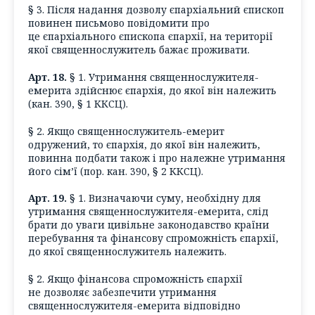
§ 3. Після надання дозволу єпархіальний єпископ
повинен письмово повідомити про
це єпархіального єпископа єпархії, на території
якої священнослужитель бажає проживати.
Арт. 18.
§ 1. Утримання священнослужителя-
емерита здійснює єпархія, до якої він належить
(кан. 390, § 1 ККСЦ).
§ 2. Якщо священнослужитель-емерит
одружений, то єпархія, до якої він належить,
повинна подбати також і про належне утримання
його сім’ї (пор. кан. 390, § 2 ККСЦ).
Арт. 19.
§ 1. Визначаючи суму, необхідну для
утримання священнослужителя-емерита, слід
брати до уваги цивільне законодавство країни
перебування та фінансову спроможність єпархії,
до якої священнослужитель належить.
§ 2. Якщо фінансова спроможність єпархії
не дозволяє забезпечити утримання
священнослужителя-емерита відповідно