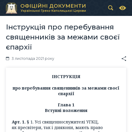
ОФІЦІЙНІ ДОКУМЕНТИ
Української Греко-Католицької Церкви
Інструкція про перебування
священників за межами своєї
єпархії
3 листопада 2021 року
ІНСТРУКЦІЯ
про перебування священників за межами своєї
єпархії
Глава 1
Вступні положення
Арт. 1.
§ 1. Усі священнослужителі УГКЦ,
як пресвітери, так і диякони, мають право