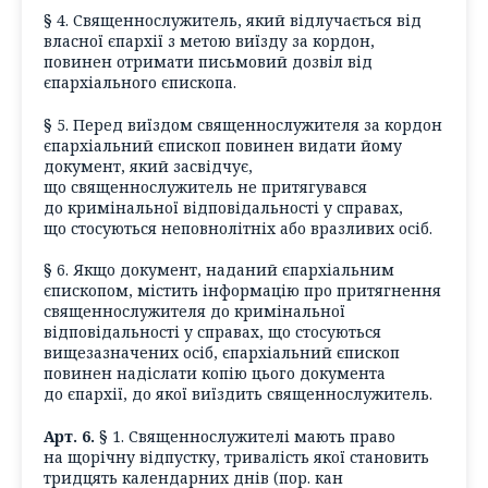
§ 4. Священнослужитель, який відлучається від
власної єпархії з метою виїзду за кордон,
повинен отримати письмовий дозвіл від
єпархіального єпископа.
§ 5. Перед виїздом священнослужителя за кордон
єпархіальний єпископ повинен видати йому
документ, який засвідчує,
що священнослужитель не притягувався
до кримінальної відповідальності у справах,
що стосуються неповнолітніх або вразливих осіб.
§ 6. Якщо документ, наданий єпархіальним
єпископом, містить інформацію про притягнення
священнослужителя до кримінальної
відповідальності у справах, що стосуються
вищезазначених осіб, єпархіальний єпископ
повинен надіслати копію цього документа
до єпархії, до якої виїздить священнослужитель.
Арт. 6.
§ 1. Священнослужителі мають право
на щорічну відпустку, тривалість якої становить
тридцять календарних днів (пор. кан