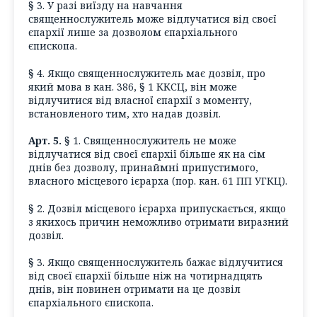
§ 3. У разі виїзду на навчання
священнослужитель може відлучатися від своєї
єпархії лише за дозволом єпархіального
єпископа.
§ 4. Якщо священнослужитель має дозвіл, про
який мова в кан. 386, § 1 ККСЦ, він може
відлучитися від власної єпархії з моменту,
встановленого тим, хто надав дозвіл.
Арт. 5.
§ 1. Священнослужитель не може
відлучатися від своєї єпархії більше як на сім
днів без дозволу, принаймні припустимого,
власного місцевого ієрарха (пор. кан. 61 ПП УГКЦ).
§ 2. Дозвіл місцевого ієрарха припускається, якщо
з якихось причин неможливо отримати виразний
дозвіл.
§ 3. Якщо священнослужитель бажає відлучитися
від своєї єпархії більше ніж на чотирнадцять
днів, він повинен отримати на це дозвіл
єпархіального єпископа.