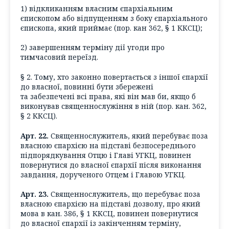
1) відкликанням власним єпархіальним
єпископом або відпущенням з боку єпархіального
єпископа, який приймає (пор. кан 362, § 1 ККСЦ);
2) завершенням терміну дії угоди про
тимчасовий переїзд.
§ 2. Тому, хто законно повертається з іншої єпархії
до власної, повинні бути збережені
та забезпечені всі права, які він мав би, якщо б
виконував священнослужіння в ній (пор. кан. 362,
§ 2 ККСЦ).
Арт. 22.
Священнослужитель, який перебуває поза
власною єпархією на підставі безпосереднього
підпорядкування Отцю і Главі УГКЦ, повинен
повернутися до власної єпархії після виконання
завдання, дорученого Отцем і Главою УГКЦ.
Арт. 23.
Священнослужитель, що перебуває поза
власною єпархією на підставі дозволу, про який
мова в кан. 386, § 1 ККСЦ, повинен повернутися
до власної єпархії із закінченням терміну,