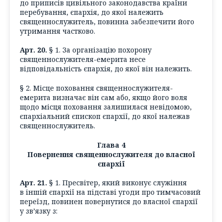
до приписів цивільного законодавства країни
перебування, єпархія, до якої належить
священнослужитель, повинна забезпечити його
утримання частково.
Арт. 20.
§ 1. За організацію похорону
священнослужителя-емерита несе
відповідальність єпархія, до якої він належить.
§ 2. Місце поховання священнослужителя-
емерита визначає він сам або, якщо його воля
щодо місця поховання залишилася невідомою,
єпархіальний єпископ єпархії, до якої належав
священнослужитель.
Глава 4
Повернення священнослужителя до власної
єпархії
Арт. 21.
§ 1. Пресвітер, який виконує служіння
в іншій єпархії на підставі угоди про тимчасовий
переїзд, повинен повернутися до власної єпархії
у зв’язку з: