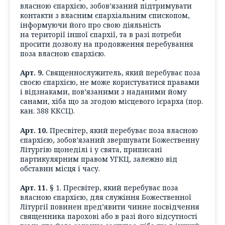
власною єпархією, зобов’язаний підтримувати
контакти з власним єпархіальним єпископом,
інформуючи його про свою діяльність
на території іншої єпархії, та в разі потреби
просити дозволу на продовження перебування
поза власною єпархією.
Арт. 9.
Священнослужитель, який перебуває поза
своєю єпархією, не може користуватися правами
і відзнаками, пов’язаними з наданими йому
санами, хіба що за згодою місцевого ієрарха (пор.
кан. 388 ККСЦ).
Арт. 10.
Пресвітер, який перебуває поза власною
єпархією, зобов’язаний звершувати Божественну
Літургію щонеділі і у свята, приписані
партикулярним правом УГКЦ, залежно від
обставин місця і часу.
Арт. 11.
§ 1. Пресвітер, який перебуває поза
власною єпархією, для служіння Божественної
Літургії повинен пред’явити чинне посвідчення
священника парохові або в разі його відсутності