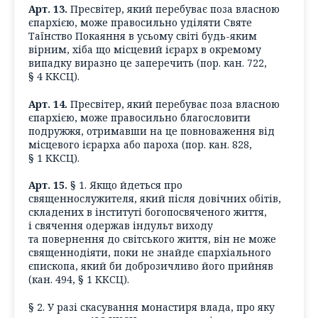
Арт. 13.
Пресвітер, який перебуває поза власною
єпархією, може правосильно уділяти Святе
Таїнство Покаяння в усьому світі будь-яким
вірним, хіба що місцевий ієрарх в окремому
випадку виразно це заперечить (пор. кан. 722,
§ 4 ККСЦ).
Арт. 14.
Пресвітер, який перебуває поза власною
єпархією, може правосильно благословити
подружжя, отримавши на це повноваження від
місцевого ієрарха або пароха (пор. кан. 828,
§ 1 ККСЦ).
Арт. 15.
§ 1. Якщо йдеться про
священнослужителя, який після довічних обітів,
складених в інституті богопосвяченого життя,
і свячення одержав індульт виходу
та повернення до світського життя, він не може
священнодіяти, поки не знайде єпархіального
єпископа, який би доброзичливо його прийняв
(кан. 494, § 1 ККСЦ).
§ 2. У разі скасування монастиря влада, про яку