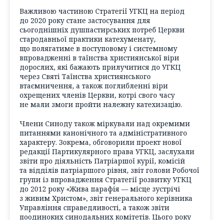
Важливою частиною Стратегії УГКЦ на період
до 2020 року стане застосування для
сьогоднішніх душпастирських потреб Церкви
стародавньої практики катехуменату,
що полягатиме в поступовому і системному
впровадженні в таїнства християнської віри
дорослих, які бажають прилучитися до УГКЦ
через Святі Таїнства християнського
втаємничення, а також поглибленні віри
охрещених членів Церкви, котрі свого часу
не мали змоги пройти належну катехизацію.
Члени Синоду також міркували над окремими
питаннями канонічного та адміністративного
характеру. Зокрема, обговорили проект нової
редакції Партикулярного права УГКЦ, заслухали
звіти про діяльність Патріаршої курії, комісій
та відділів патріаршого рівня, звіт голови Робочої
групи із впровадження Стратегії розвитку УГКЦ
до 2012 року «Жива парафія — місце зустрічі
з живим Христом», звіт генерального керівника
Управління справедливості, а також звіти
поодиноких синодальних комітетів. Цього року