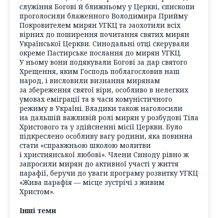
служіння Богові й ближньому у Церкві, єпископи
проголосили блаженного Володимира Прийму
Покровителем мирян УГКЦ та заохотили всіх
вірних до поширення почитання святих мирян
Української Церкви. Синодальні отці скерували
окреме Пастирське послання до мирян УГКЦ.
У ньому вони подякували Богові за дар святого
Хрещення, яким Господь поблагословив наш
народ, і висловили визнання мирянам
за збереження святої віри, особливо в нелегких
умовах еміграції та в часи комуністичного
режиму в Україні. Владики також наголосили
на дальшій важливій ролі мирян у розбудові Тіла
Христового та у здійсненні місії Церкви. Було
підкреслено особливу вагу родини, яка повинна
стати «справжньою школою молитви
і християнської любові». Члени Синоду рівно ж
запросили мирян до активної участі у життя
парафії, беручи до уваги програму розвитку УГКЦ
«Жива парафія — місце зустрічі з живим
Христом».
Інші теми