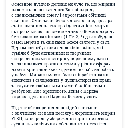
Основною думкою доповідей було те, що миряни
належать до посвяченого Богові народу,
є спадкоємцями союзу і адресатами обітниці
спасіння. Одночасно було констатовано, що зараз
стоїть питання не так про ідентичність мирян,
як про їх місію, як членів єдиного Божого народу,
бути «живим камінням» (1 Пт. 2, 5) для побудови
самої Церкви та свідками Божої святості у світі.
Церква потребує таких чоловіків і жінок, які
зуміли б бути активними й творчими
співробітниками пастирів у церковному житті
та залишалися протагоністами у різних сферах,
даючи християнське свідчення в сім’ї, на роботі,
у побуті. Миряни мають бути співробітниками
єпископів і священиків у душпастирській праці
та служити своїми талантами й здібностями
розбудові Тіла Христового, яким є Церква,
і проповідуванню Царства Божого у світі.
Під час обговорення доповідей єпископи
з вдячністю згадали посвяту і жертовність мирян
УГКЦ, їхню роль у збереженні віри в нелегких
суспільно-політичних обставинах ХХ століття.