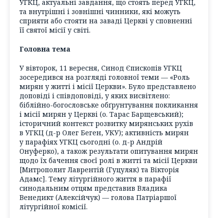
УГКЦ, актуальні завдання, що стоять перед УГКЦ,
та внутрішні і зовнішні чинники, які можуть
сприяти або стояти на заваді Церкві у сповненні
її святої місії у світі.
Головна тема
У вівторок, 11 вересня, Синод Єпископів УГКЦ
зосередився на розгляді головної теми — «Роль
мирян у житті і місії Церкви». Було представлено
доповіді і співдоповіді, у яких висвітлено:
біблійно-богословське обґрунтування покликання
і місії мирян у Церкві (о. Тарас Барщевський);
історичний контекст розвитку мирянських рухів
в УГКЦ (д-р Олег Беген, УКУ); активність мирян
у парафіях УГКЦ сьогодні (о. д-р Андрій
Онуферко), а також результати опитування мирян
щодо їх бачення своєї ролі в житті та місії Церкви
[Митрополит Лаврентій (Гуцуляк) та Вікторія
Адамс]. Тему літургійного життя в парафії
синодальним отцям представив Владика
Венедикт (Алексійчук) — голова Патріаршої
літургійної комісії.