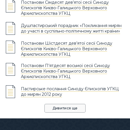
Постанови Сімдесят дев’ятої сесії Синоду
Єпископів Києво-Галицького Верховного
Архиєпископства УГКЦ
Душпастирський порадник «Покликання мирян
до участі в суспільно-політичному житті країни»
Постанови Шістдесят дев’ятої сесії Синоду
Єпископів Києво-Галицького Верховного
Архиєпископства УГКЦ
Постанови П’ятдесят восьмої сесії Синоду
Єпископів Києво-Галицького Верховного
Архиєпископства УГКЦ
Пастирське послання Синоду Єпископів УГКЦ
до мирян 2012 року
Дивитися ще