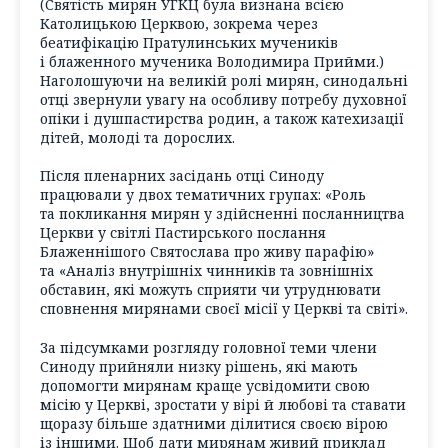
(Святість мирян УГКЦ була визнана всією
Католицькою Церквою, зокрема через
беатифікацію Пратулинських мучеників
і блаженного мученика Володимира Прийми.)
Наголошуючи на великій ролі мирян, синодальні
отці звернули увагу на особливу потребу духовної
опіки і душпастирства родин, а також катехизації
дітей, молоді та дорослих.
Після пленарних засідань отці Синоду
працювали у двох тематичних групах: «Роль
та покликання мирян у здійсненні посланництва
Церкви у світлі Пастирського послання
Блаженнішого Святослава про живу парафію»
та «Аналіз внутрішніх чинників та зовнішніх
обставин, які можуть сприяти чи утруднювати
сповнення мирянами своєї місії у Церкві та світі».
За підсумками розгляду головної теми члени
Синоду прийняли низку рішень, які мають
допомогти мирянам краще усвідомити свою
місію у Церкві, зростати у вірі й любові та ставати
щоразу більше здатними ділитися своєю вірою
із іншими. Щоб дати мирянам живий приклад