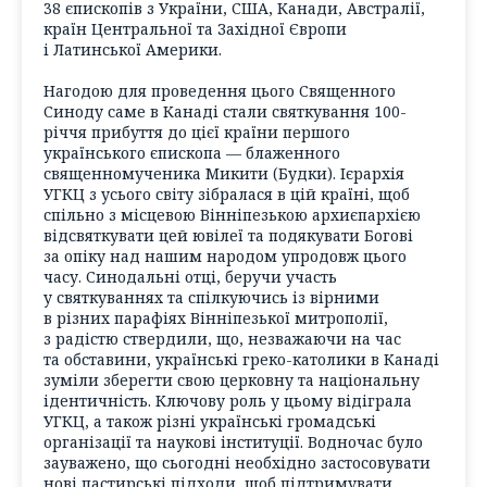
38 єпископів з України, США, Канади, Австралії,
країн Центральної та Західної Європи
і Латинської Америки.
Нагодою для проведення цього Священного
Синоду саме в Канаді стали святкування 100-
річчя прибуття до цієї країни першого
українського єпископа — блаженного
священномученика Микити (Будки). Ієрархія
УГКЦ з усього світу зібралася в цій країні, щоб
спільно з місцевою Вінніпезькою архиєпархією
відсвяткувати цей ювілеї та подякувати Богові
за опіку над нашим народом упродовж цього
часу. Синодальні отці, беручи участь
у святкуваннях та спілкуючись із вірними
в різних парафіях Вінніпезької митрополії,
з радістю ствердили, що, незважаючи на час
та обставини, українські греко-католики в Канаді
зуміли зберегти свою церковну та національну
ідентичність. Ключову роль у цьому відіграла
УГКЦ, а також різні українські громадські
організації та наукові інституції. Водночас було
зауважено, що сьогодні необхідно застосовувати
нові пастирські підходи, щоб підтримувати