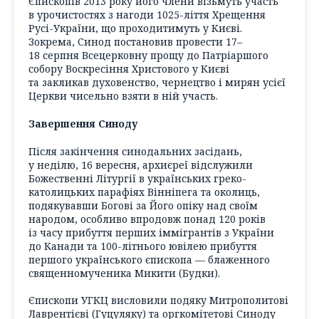
Єпископів 2013 року його члени візьмуть участь
в урочистостях з нагоди 1025-ліття Хрещення
Русі-України, що проходитимуть у Києві.
Зокрема, Синод постановив провести 17–
18 серпня Всецерковну прощу до Патріаршого
собору Воскресіння Христового у Києві
та закликав духовенство, чернецтво і мирян усієї
Церкви чисельно взяти в ній участь.
Завершення Синоду
Після закінчення синодальних засідань,
у неділю, 16 вересня, архиєреї відслужили
Божественні Літургії в українських греко-
католицьких парафіях Вінніпега та околиць,
подякувавши Богові за Його опіку над своїм
народом, особливо впродовж понад 120 років
із часу прибуття перших іммігрантів з України
до Канади та 100-літнього ювілею прибуття
першого українського єпископа — блаженного
священномученика Микити (Будки).
Єпископи УГКЦ висловили подяку Митрополитові
Лаврентієві (Гуцуляку) та оргкомітетові Синоду