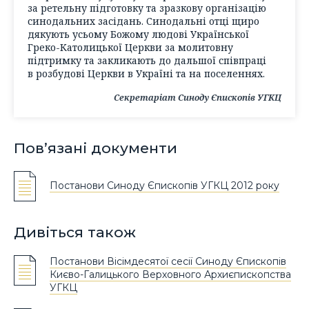
за ретельну підготовку та зразкову організацію
синодальних засідань. Синодальні отці щиро
дякують усьому Божому людові Української
Греко-Католицької Церкви за молитовну
підтримку та закликають до дальшої співпраці
в розбудові Церкви в Україні та на поселеннях.
Секретаріат Синоду Єпископів УГКЦ
Пов’язані документи
Постанови Синоду Єпископів УГКЦ 2012 року
Дивіться також
Постанови Вісімдесятої сесії Синоду Єпископів
Києво-Галицького Верховного Архиєпископства
УГКЦ