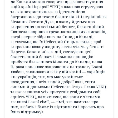
до Канади можна говорити про започаткування
в цій країні ієрархії УГКЦ з власною структурою
та східнохристиянською ідентичністю.
Звертаючись до тексту Євангелія 14-ї неділі після
Зіслання Святого Духа, в якому йдеться про
запрошення на весільний бенкет, Блаженніший
Святослав порівняв греко-католицьких єпископів,
котрі вперше зібралися на Синод в Канаді,
зі слугами, що їх Небесний Отець посилає, щоб
запросили кожну людину взяти участь у бенкеті
Царства Божого. «Сьогодні, святкуючи цей
божественний бенкет і споминаючи подію
прибуття блаженного Микити до Канади, наша
Церква поновлює запрошення на трапезу Божої
любові, закликаючи всіх у цій країні — українців
і неукраїнців, тих, хто має українське
походження, і всіх людей доброї волі, стати
синами й доньками Небесного Отця». Глава УГКЦ
також закликав усіх присутніх усвідомити собі
єдність УГКЦ, пам’ятаючи, що вони є членами
«великої Божої сім’ї, — сім’ї, яка пам’ятає про
них, любить і бажає їх підтримати і просить про
їхню підтримку».