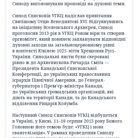
Синоду виголошували проповіді на духовні теми.
Синод Єпископів УГКЦ надіслав привітання
Святішому Отцю Венедиктові XVI. Відгукнувшись
на ініціативу Вселенського Архиєрея, Синод
проголосив 2013 рік в УГКЦ Роком віри та створив
оргкомітет, який повинен запланувати відповідні
духовні заходи на загальноцерковному рівні
в контексті Ювілею 1025-ліття Хрещення Русі-
України. Синодальні листи були скеровані
рівно ж до Архиєпископа Ричарда Сміта —
Президента Канадської Єпископської
Конференції, до українських православних
ієрархів Північної Америки, до Генерал-
губернатора і Прем’єр-міністра Канади,
до українських громадських організацій, які
діють на території Канади, та до Канадського
відділення Рицарів Колумба.
Наступний Синод Єпископів УГКЦ відбудеться
в Україні, у Києві, 11–18 серпня 2013 року Божого.
Головною його темою буде: «УГКЦ і нова
євангелізація». У рамках проведення Синоду