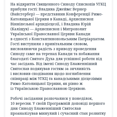
На відкриття Священного Синоду Єпископів УГКЦ
прибули гості: Владика Джеймс Вернер
(Вайсгербер) — представник Конференції Римо-
Католицької Церкви в Канаді, Архиєпископ
Вінніпезької архидієцезії, і Владика Юрій
(Каліщук) — Архиєпископ і Митрополит
Української Православної Церкви Канади
в єдності з Константинопольським Патріархатом.
Гості виступили з привітальним словом,
висловлюючи радість з приводу проведення
Синоду саме на теренах Канади та побажання
благодаті Святого Духа для успішної роботи під
час засідань. Від імені Синоду Блаженніший
Святослав подякував гостям за зичливість
і висловив сподівання щодо поглиблення
співпраці між УГКЦ та канадськими дієцезіями
Римо-Католицької Церкви, як рівно ж
із Українською Православною Церквою.
Робочі засідання розпочалися у понеділок,
10 вересня. У своїй Програмній доповіді першого
дня Синоду Блаженніший Святослав
проаналізував минулий і сучасний стан розвитку