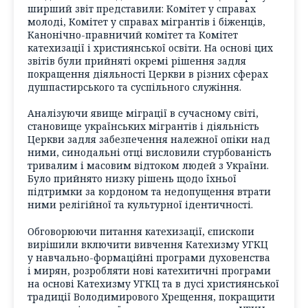
ширший звіт представили: Комітет у справах
молоді, Комітет у справах мігрантів і біженців,
Канонічно-правничий комітет та Комітет
катехизації і християнської освіти. На основі цих
звітів були прийняті окремі рішення задля
покращення діяльності Церкви в різних сферах
душпастирського та суспільного служіння.
Аналізуючи явище міграції в сучасному світі,
становище українських мігрантів і діяльність
Церкви задля забезпечення належної опіки над
ними, синодальні отці висловили стурбованість
тривалим і масовим відтоком людей з України.
Було прийнято низку рішень щодо їхньої
підтримки за кордоном та недопущення втрати
ними релігійної та культурної ідентичності.
Обговорюючи питання катехизації, єпископи
вирішили включити вивчення Катехизму УГКЦ
у навчально-формаційні програми духовенства
і мирян, розробляти нові катехитичні програми
на основі Катехизму УГКЦ та в дусі християнської
традиції Володимирового Хрещення, покращити