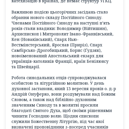
катехизацію в країнах, де немає структур УГКЦ.
Важливою подією цьогорічних засідань стало
обрання нового складу Постійного Синоду.
Членами Постійного Синоду на наступні п’ять
років стали владики: Володимир (Війтишин),
Архиєпископ і Митрополит Івано-Франківський,
Кен (Новаківський), Єпарх Нью-
Вестмінстерський, Ярослав (Приріз), Єпарх
Самбірсько-Дрогобицький, Борис (Ґудзяк),
новоіменований Апостольський екзарх для
українців-католиків Франції, країн Бенілюксу
та Швейцарії.
Робота синодальних отців супроводжувалася
особистою та літургійною молитвою. У день
духовної застанови, який 13 вересня провів о. д-р
Андрій Онуферко, вони роздумували над Божим
Словом, а також над біблійно-духовним
значенням Синоду та в молитві просили
благодаті Святого Духа, щоб своїми рішеннями
чинити Господню волю. Щодня єпископи
служили Божественну Літургію, під час якої
визначені проповідники з-посеред учасників