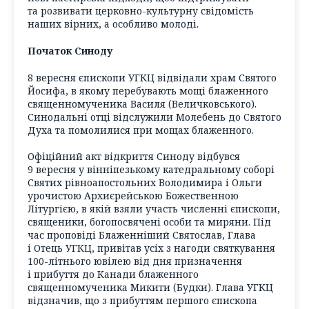
та розвивати церковно-культурну свідомість
наших вірних, а особливо молоді.
Початок Синоду
8 вересня єпископи УГКЦ відвідали храм Святого
Йосифа, в якому перебувають мощі блаженного
священномученика Василя (Величковського).
Синодальні отці відслужили Молебень до Святого
Духа та помолилися при мощах блаженного.
Офіційний акт відкриття Синоду відбувся
9 вересня у вінніпезькому катедральному соборі
Святих рівноапостольних Володимира і Ольги
урочистою Архиєрейською Божественною
Літургією, в якій взяли участь численні єпископи,
священики, богопосвячені особи та миряни. Під
час проповіді Блаженніший Святослав, Глава
і Отець УГКЦ, привітав усіх з нагоди святкування
100-літнього ювілею від дня призначення
і прибуття до Канади блаженного
священномученика Микити (Будки). Глава УГКЦ
відзначив, що з прибуттям першого єпископа