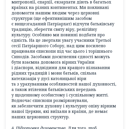
митрополії, єпархії, екзархати діють в багатьох
країнах на різних континентах. Ми покликані
допомогти нашим людям через церковні
структури (ще ефективнішим засобом
є вищезгаданий Патріархат) відчути батьківську
традицію, зберегти святу віру, релігійну
культуру. Особливо ми повинні подбати про
єдність. На це звертали увагу учасники Третьої
сесії Патріаршого Собору, над цим посилено
працювали єпископи під час цього і торішнього
Синодів. Засобами досягнення єдності можуть
бути взаємна допомога вірних України
і діаспори, відвідини для кращого пізнавання
рідних традицій і мови батьків, спільна
катехизація у дусі католицької віри
та з урахуванням особливостей нашої духовності,
а також втілення батьківських передань
у щоденному особистому і суспільному житті.
Водночас єпископи розмірковували,
як забезпечити духовну і культурну опіку вірним
нашої Церкви, які виїхали в країни, де немає
наших церковних структур.
4.
Підготовка духовенства.
Для того, щоб