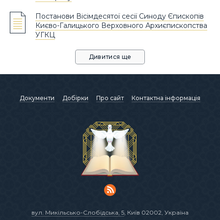
Постанови Вісімдесятої сесії Синоду Єпископів
Києво-Галицького Верховного Архиєпископства
УГКЦ
Дивитися ще
Документи
Добірки
Про сайт
Контактна інформація
вул. Микільсько-Слобідська, 5
, Київ 02002, Україна