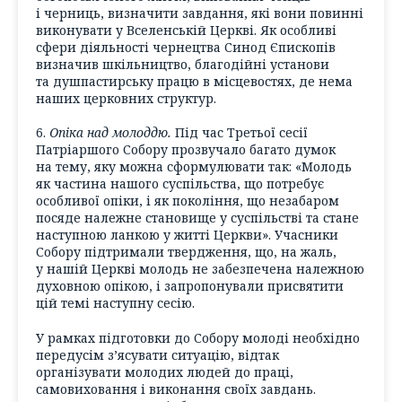
і черниць, визначити завдання, які вони повинні
виконувати у Вселенській Церкві. Як особливі
сфери діяльності чернецтва Синод Єпископів
визначив шкільництво, благодійні установи
та душпастирську працю в місцевостях, де нема
наших церковних структур.
6.
Опіка над молоддю.
Під час Третьої сесії
Патріаршого Собору прозвучало багато думок
на тему, яку можна сформулювати так: «Молодь
як частина нашого суспільства, що потребує
особливої опіки, і як покоління, що незабаром
посяде належне становище у суспільстві та стане
наступною ланкою у житті Церкви». Учасники
Собору підтримали твердження, що, на жаль,
у нашій Церкві молодь не забезпечена належною
духовною опікою, і запропонували присвятити
цій темі наступну сесію.
У рамках підготовки до Собору молоді необхідно
передусім з’ясувати ситуацію, відтак
організувати молодих людей до праці,
самовиховання і виконання своїх завдань.