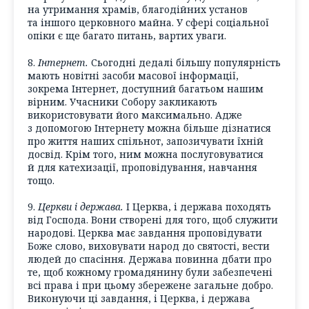
на утримання храмів, благодійних установ
та іншого церковного майна. У сфері соціальної
опіки є ще багато питань, вартих уваги.
8.
Інтернет.
Сьогодні дедалі більшу популярність
мають новітні засоби масової інформації,
зокрема Інтернет, доступний багатьом нашим
вірним. Учасники Собору закликають
використовувати його максимально. Адже
з допомогою Інтернету можна більше дізнатися
про життя наших спільнот, запозичувати їхній
досвід. Крім того, ним можна послуговуватися
й для катехизації, проповідування, навчання
тощо.
9.
Церкви і держава.
І Церква, і держава походять
від Господа. Вони створені для того, щоб служити
народові. Церква має завдання проповідувати
Боже слово, виховувати народ до святості, вести
людей до спасіння. Держава повинна дбати про
те, щоб кожному громадянину були забезпечені
всі права і при цьому збережене загальне добро.
Виконуючи ці завдання, і Церква, і держава