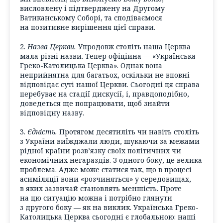
висловлену і підтверджену на Другому
Ватиканському Соборі, та сподіваємося
на позитивне вирішення цієї справи.
2.
Назва Церкви.
Упродовж століть наша Церква
мала різні назви. Тепер офіційна — «Українська
Греко-Католицька Церква». Однак вона
неприйнятна для багатьох, оскільки не вповні
відповідає суті нашої Церкви. Сьогодні ця справа
перебуває на стадії дискусії, і, правдоподібно,
доведеться ще попрацювати, щоб знайти
відповідну назву.
3.
Єдність.
Протягом десятиліть чи навіть століть
з України виїжджали люди, шукаючи за межами
рідної країни розв’язку своїх політичних чи
економічних негараздів. З одного боку, це велика
проблема. Адже може статися так, що в процесі
асиміляції вони «розчиняться» у середовищах,
в яких зазвичай становлять меншість. Проте
на цю ситуацію можна і потрібно глянути
з другого боку — як на виклик. Українська Греко-
Католицька Церква сьогодні є глобальною: наші