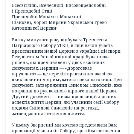
Всесвітліші, Всечесніші, Високопреподобні
і Преподобні Отці!
Преподобні Монахи і Монахині!
Шановні, дорогі Миряни Української Греко-
Католицької Церкви!
Влітку минулого року відбулася Третя сесія
Патріаршого Собору УГКЦ, в якій взяли участь
представники нашої Церкви з України і діаспори.
Результатом їхньої плідної праці була низка
рішень, які представлені у двох важливих
документах. Перший — «Дороговказ
віруючого» — це перелік практичних вказівок,
яких повинні дотримуватися греко-католики. Цей
документ, затверджений Синодом Єпископів, вже
потрапив до рук кожного вірного нашої Церкви.
Другий документ — низка пропозицій з різних
аспектів життя Церкви, які учасники сесії Собору
подали Синодові Єпископів на розгляд,
затвердження і втілення в життя.
У цьому Зверненні ми хочемо представити Вам
пропозиції учасників Собору, що з благословення