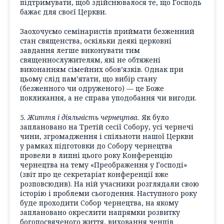
підтримувати, щоб здійснювалося те, що Господь
бажає для своєї Церкви.
Заохочуємо семінаристів приймати безженний
стан священства, оскільки деякі церковні
завдання легше виконувати тим
священнослужителям, які не обтяжені
виконанням сімейних обов’язків. Однак при
цьому слід пам’ятати, що вибір стану
(безженного чи одруженого) — це Боже
покликання, а не справа уподобання чи вигоди.
5.
Життя і діяльність чернецтва.
Як було
заплановано на Третій сесії Собору, усі чернечі
чини, згромадження і спільноти нашої Церкви
у рамках підготовки до Собору чернецтва
провели в липні цього року Конференцію
чернецтва на тему «Преображення у Господі»
(звіт про це секретаріат конференції вже
розповсюдив). На ній учасники розглядали свою
історію і проблеми сьогодення. Наступного року
буде проходити Собор чернецтва, на якому
заплановано окреслити напрямки розвитку
богопосвяченого життя, виховання ченців