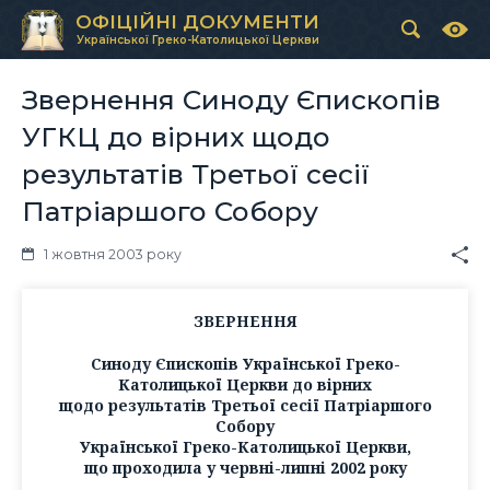
ОФІЦІЙНІ ДОКУМЕНТИ
Української Греко-Католицької Церкви
Звернення Синоду Єпископів
УГКЦ до вірних щодо
результатів Третьої сесії
Патріаршого Собору
1 жовтня 2003 року
ЗВЕРНЕННЯ
Синоду Єпископів Української Греко-
Католицької Церкви до вірних
щодо результатів Третьої сесії Патріаршого
Собору
Української Греко-Католицької Церкви,
що проходила у червні-липні 2002 року