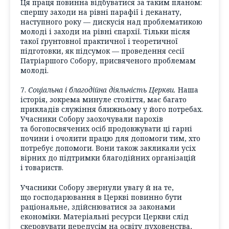
Ця праця повинна відбуватися за таким планом:
спершу заходи на рівні парафії і деканату,
наступного року — дискусія над проблематикою
молоді і заходи на рівні єпархії. Тільки після
такої ґрунтовної практичної і теоретичної
підготовки, як підсумок — проведення сесії
Патріаршого Собору, присвяченого проблемам
молоді.
7.
Соціальна і благодійна діяльність Церкви.
Наша
історія, зокрема минуле століття, має багато
прикладів служіння ближньому у його потребах.
Учасники Собору заохочували парохів
та богопосвячених осіб продовжувати ці гарні
почини і очолити працю для допомоги тим, хто
потребує допомоги. Вони також закликали усіх
вірних до підтримки благодійних організацій
і товариств.
Учасники Собору звернули увагу й на те,
що господарювання в Церкві повинно бути
раціональне, здійснюватися за законами
економіки. Матеріальні ресурси Церкви слід
скеровувати передусім на освіту духовенства,