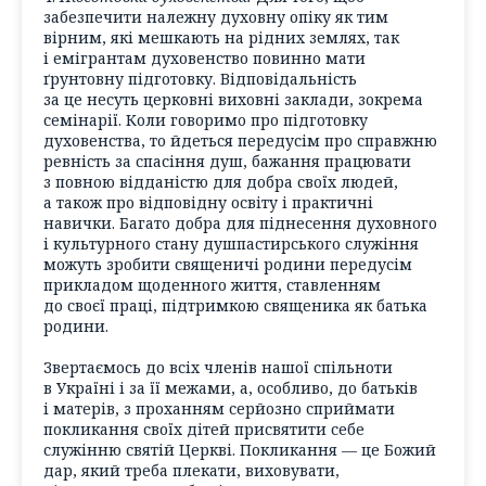
забезпечити належну духовну опіку як тим
вірним, які мешкають на рідних землях, так
і емігрантам духовенство повинно мати
ґрунтовну підготовку. Відповідальність
за це несуть церковні виховні заклади, зокрема
семінарії. Коли говоримо про підготовку
духовенства, то йдеться передусім про справжню
ревність за спасіння душ, бажання працювати
з повною відданістю для добра своїх людей,
а також про відповідну освіту і практичні
навички. Багато добра для піднесення духовного
і культурного стану душпастирського служіння
можуть зробити священичі родини передусім
прикладом щоденного життя, ставленням
до своєї праці, підтримкою священика як батька
родини.
Звертаємось до всіх членів нашої спільноти
в Україні і за її межами, а, особливо, до батьків
і матерів, з проханням серйозно сприймати
покликання своїх дітей присвятити себе
служінню святій Церкві. Покликання — це Божий
дар, який треба плекати, виховувати,