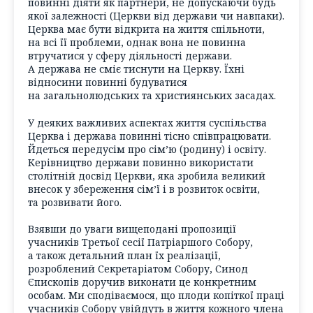
повинні діяти як партнери, не допускаючи будь
якої залежності (Церкви від держави чи навпаки).
Церква має бути відкрита на життя спільноти,
на всі її проблеми, однак вона не повинна
втручатися у сферу діяльності держави.
А держава не сміє тиснути на Церкву. Їхні
відносини повинні будуватися
на загальнолюдських та християнських засадах.
У деяких важливих аспектах життя суспільства
Церква і держава повинні тісно співпрацювати.
Йдеться передусім про сім’ю (родину) і освіту.
Керівництво держави повинно використати
столітній досвід Церкви, яка зробила великий
внесок у збереження сім’ї і в розвиток освіти,
та розвивати його.
Взявши до уваги вищеподані пропозиції
учасників Третьої сесії Патріаршого Собору,
а також детальний план їх реалізації,
розроблений Секретаріатом Собору, Синод
Єпископів доручив виконати це конкретним
особам. Ми сподіваємося, що плоди копіткої праці
учасників Собору увійдуть в життя кожного члена