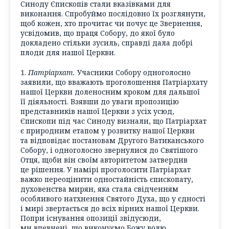
Синоду Єпископів стали вказівками для
виконання. Спробуймо послідовно їх розглянути,
щоб кожен, хто прочитає чи почує це Звернення,
усвідомив, що праця Собору, до якої було
докладено стільки зусиль, справді дала добрі
плоди для нашої Церкви.
1.
Патріархат.
Учасники Собору одноголосно
заявили, що вважають проголошення Патріархату
нашої Церкви доленосним кроком для дальшої
її діяльності. Взявши до уваги пропозицію
представників нашої Церкви з усіх усюд,
Єпископи під час Синоду визнали, що Патріархат
є природним етапом у розвитку нашої Церкви
та відповідає постановам Другого Ватиканського
Собору, і одноголосно звернулися до Святішого
Отця, щоби він своїм авторитетом затвердив
це рішення. У намірі проголосити Патріархат
важко переоцінити одностайність єпископату,
духовенства мирян, яка стала свідченням
особливого натхнення Святого Духа, що у єдності
і мирі звертається до всіх вірних нашої Церкви.
Попри існування опозиції звідусюди,
ми впевнені, що виконуємо Божу волю,