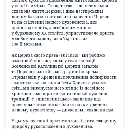
Святого Духа до відновлення життя нашої Церкви
у всіх її вимірах. Священство — це невід’ємна
складова життя Церкви, і цим пастирським
листом бажаємо наголосити на вченні Церкви
та на свідченні нашого духовенства, яке
протягом століть, а особливим чином
у бурхливому ХХ столітті, уприсутнювало Христа
для Божого народу, як в Україні, так
і за її межами.
Як Церква свого права (sui iuris), ми робимо
важливий внесок у справу євангелізації
Вселенської Католицької Церкви загалом
та Церков візантійської традиції зокрема.
Отримавши у Хрещенні покликання поширювати
євангельське послання Ісуса Христа в усьому
світі, ми виконуємо його згідно із досвідом
християнської віри києво-галицької духовної
традиції. У здійсненні цього завдання під
проводом єпископів особлива роль відведена
нашому духовенству — дияконам і священикам.
У цьому посланні прагнемо висвітлити священну
природу рукоположеного духовенства,