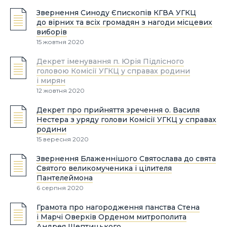
Звернення Синоду Єпископів КГВА УГКЦ
до вірних та всіх громадян з нагоди місцевих
виборів
15 жовтня 2020
Декрет іменування п. Юрія Підлісного
головою Комісії УГКЦ у справах родини
і мирян
12 жовтня 2020
Декрет про прийняття зречення о. Василя
Нестера з уряду голови Комісії УГКЦ у справах
родини
15 вересня 2020
Звернення Блаженнішого Святослава до свята
Святого великомученика і цілителя
Пантелеймона
6 серпня 2020
Грамота про нагородження панства Стена
і Марчі Оверків Орденом митрополита
Андрея Шептицького