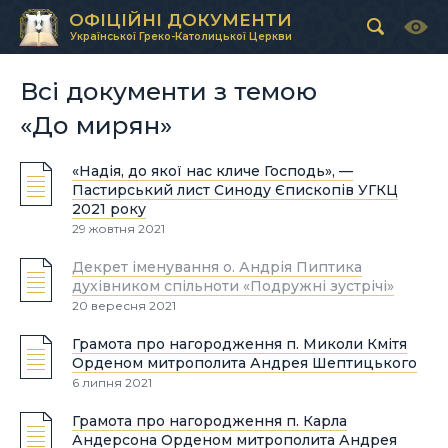
ОФІЦІЙНІ ДОКУМЕНТИ
Української Греко-Католицької Церкви
Всі документи з темою
«До мирян»
«Надія, до якої нас кличе Господь», —
Пастирський лист Синоду Єпископів УГКЦ
2021 року
29 жовтня 2021
Декрет іменування о. Андрія Пиптика
духівником спільноти «Подружні зустрічі»
20 вересня 2021
Грамота про нагородження п. Миколи Кмітя
Орденом митрополита Андрея Шептицького
6 липня 2021
Грамота про нагородження п. Карла
Андерсона Орденом митрополита Андрея