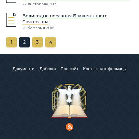
22 листопада 2019
Великоднє послання Блаженнішого
Святослава
25 березня 2018
1
2
3
4
Документи
Добірки
Про сайт
Контактна інформація